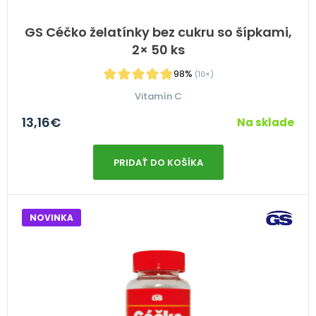
GS Céčko želatínky bez cukru so šípkami,
2× 50 ks
98%
(10×)
Vitamín C
13,16
€
Na sklade
PRIDAŤ DO KOŠÍKA
NOVINKA