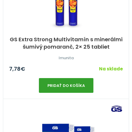
GS Extra Strong Multivitamín s minerálmi
šumivý pomaranč, 2× 25 tabliet
Imunita
7,78
€
Na sklade
PRIDAŤ DO KOŠÍKA