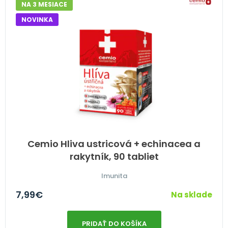
NA 3 MESIACE
NOVINKA
Cemio Hliva ustricová + echinacea a
rakytník, 90 tabliet
Imunita
7,99
€
Na sklade
PRIDAŤ DO KOŠÍKA