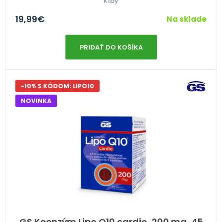
Kĺby
19,99
€
Na sklade
PRIDAŤ DO KOŠÍKA
-10% S KÓDOM: LIPO10
NOVINKA
GS Koenzým Lipo Q10 cardio, 200 mg, 45