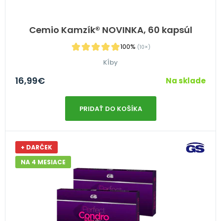
Cemio Kamzík® NOVINKA, 60 kapsúl
100%
(10×)
Kĺby
16,99
€
Na sklade
PRIDAŤ DO KOŠÍKA
+ DARČEK
NA 4 MESIACE