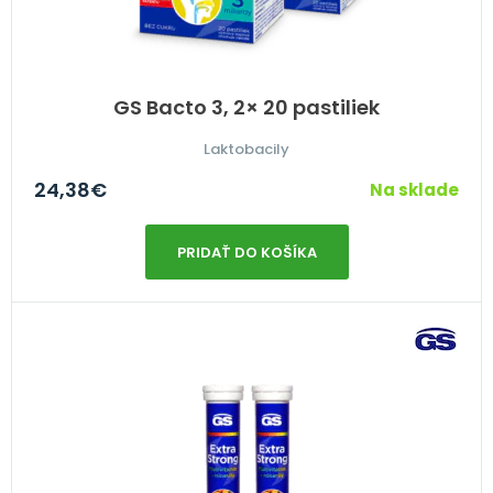
GS Bacto 3, 2× 20 pastiliek
Laktobacily
24,38
€
Na sklade
PRIDAŤ DO KOŠÍKA