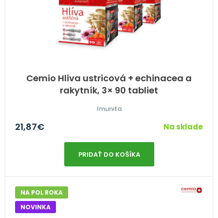
Cemio Hliva ustricová + echinacea a
rakytník, 3× 90 tabliet
Imunita
21,87
€
Na sklade
PRIDAŤ DO KOŠÍKA
NA POL ROKA
NOVINKA