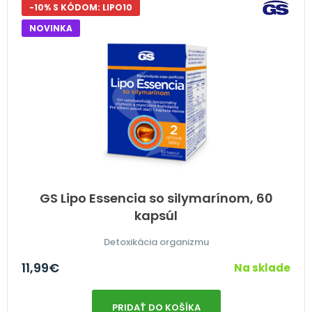
-10% S KÓDOM: LIPO10
NOVINKA
GS Lipo Essencia so silymarínom, 60
kapsúl
Detoxikácia organizmu
11,99
€
Na sklade
PRIDAŤ DO KOŠÍKA