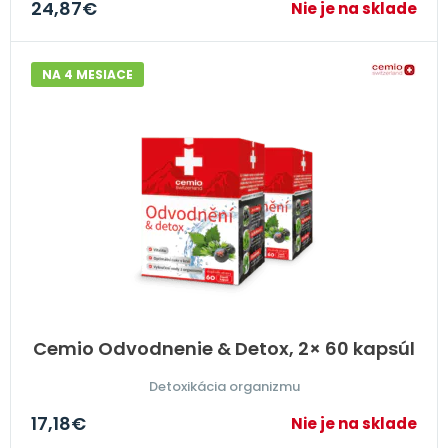
24,87
€
Nie je na sklade
NA 4 MESIACE
Cemio Odvodnenie & Detox, 2× 60 kapsúl
Detoxikácia organizmu
17,18
€
Nie je na sklade