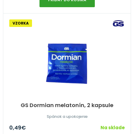
VZORKA
GS Dormian melatonín, 2 kapsule
Spánok a upokojenie
0,49
€
Na sklade