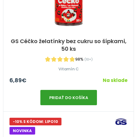
GS Céčko želatínky bez cukru so šípkami,
50 ks
98%
(10×)
Vitamín C
6,89
€
Na sklade
PRIDAŤ DO KOŠÍKA
-10% S KÓDOM: LIPO10
NOVINKA