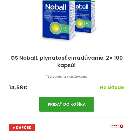
GS Noball, plynatosť a nadúvanie, 2× 100
kapsúl
Trávenie a nadúvanie
14,58
€
Na sklade
PRIDAŤ DO KOŠÍKA
+ DARČEK