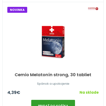
NOVINKA
Cemio Melatonín strong, 30 tabliet
Spánok a upokojenie
4,39
€
Na sklade
PRIDAŤ DO KOŠÍKA