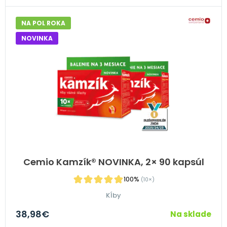
NA POL ROKA
NOVINKA
Cemio Kamzík® NOVINKA, 2× 90 kapsúl
100%
(10×)
Kĺby
38,98
€
Na sklade