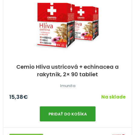
Cemio Hliva ustricová + echinacea a
rakytník, 2× 90 tabliet
Imunita
15,38
€
Na sklade
PRIDAŤ DO KOŠÍKA