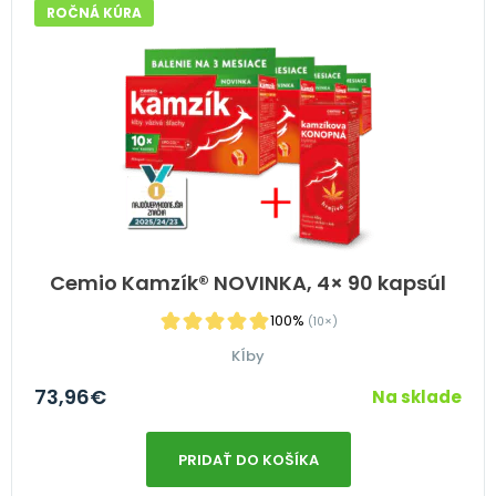
ROČNÁ KÚRA
Cemio Kamzík® NOVINKA, 4× 90 kapsúl
100%
(10×)
Kĺby
73,96
€
Na sklade
PRIDAŤ DO KOŠÍKA