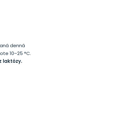
účaná denná
ote 10–25 °C.
 laktózy.