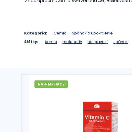
V spolupráci s Cemio Switzerland AG, Bellerivestr
Kategória:
Cemio
Spánok a upokojenie
Štítky:
cemio
melatonín
nespavosť
spánok
NA 4 MESIACE