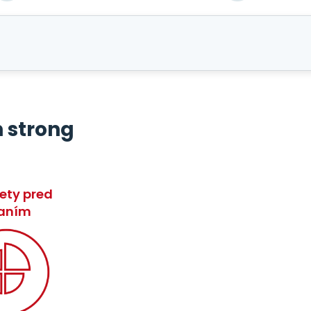
 strong
ety pred
aním