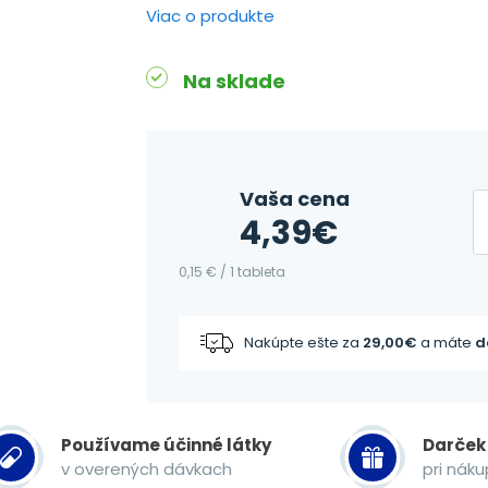
Viac o produkte
Na sklade
Vaša cena
4,39
€
0,15 € / 1 tableta
Nakúpte ešte za
29,00
€
a máte
d
Používame účinné látky
Darček
v overených dávkach
pri nák