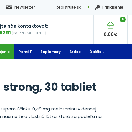
Newsletter
Registrujte sa
Prihlásenie
0
te nás kontaktovať:
82 51
(Po-Pia: 8:30 - 16:00)
0,00
€
jenie
Pamäť
Teplomery
Srdce
Ďalšie...
strong, 30 tabliet
ástupom účinku. 0,49 mg melatonínu v dennej
e nášmu telu vlastná látka, ktorá sa podieľa na