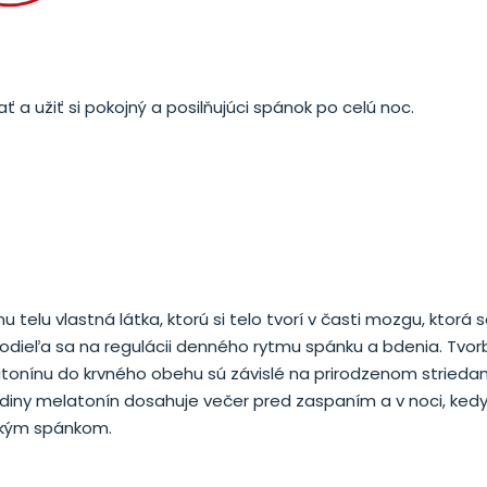
ať a užiť si pokojný a posilňujúci spánok po celú noc.
 telu vlastná látka, ktorú si telo tvorí v časti mozgu, ktorá 
Podieľa sa na regulácii denného rytmu spánku a bdenia. Tvor
onínu do krvného obehu sú závislé na prirodzenom striedan
adiny melatonín dosahuje večer pred zaspaním a v noci, kedy
bokým spánkom.