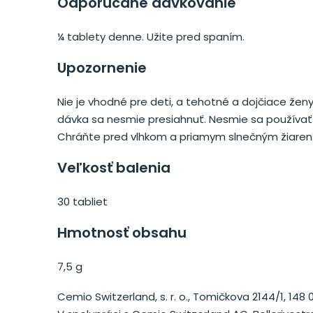
Odporúčané dávkovanie
¼ tablety denne. Užite pred spaním.
Upozornenie
Nie je vhodné pre deti, a tehotné a dojčiace ž
dávka sa nesmie presiahnuť. Nesmie sa používať 
Chráňte pred vlhkom a priamym slnečným žiare
Veľkosť balenia
30 tabliet
Hmotnosť obsahu
7,5 g
Cemio Switzerland, s. r. o., Tomičkova 2144/1, 148