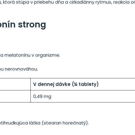
, ktorá stúpa v priebehu dňa a cirkadiánny rytmus, reakcia 
onín strong
na melatonínu v organizme.
kou nerovnováhou.
V dennej dávke (¼ tablety)
0,49 mg
rotihrudkujúca látka (stearan horečnatý).