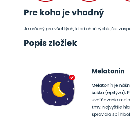
Pre koho je vhodný
Je určený pre všetkých, ktorí chcú rýchlejšie zasp
Popis zložiek
Melatonín
Melatonín je nášmu
šuška (epifýza). 
uvoľňovanie melat
tmy. Najvyššie hl
spravidla spí hl