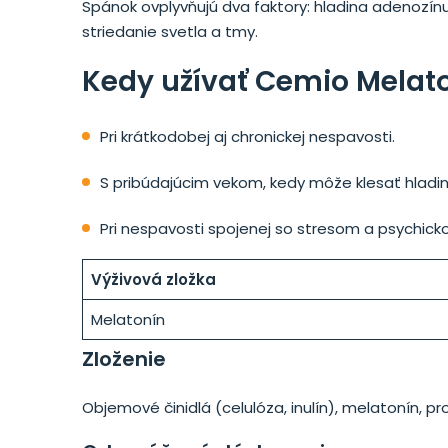
Spánok ovplyvňujú dva faktory: hladina adenozínu
striedanie svetla a tmy.
Kedy užívať Cemio Melat
Pri krátkodobej aj chronickej nespavosti.
S pribúdajúcim vekom, kedy môže klesať hladi
Pri nespavosti spojenej so stresom a psychic
Výživová zložka
Melatonín
Zloženie
Objemové činidlá (celulóza, inulín), melatonín, p