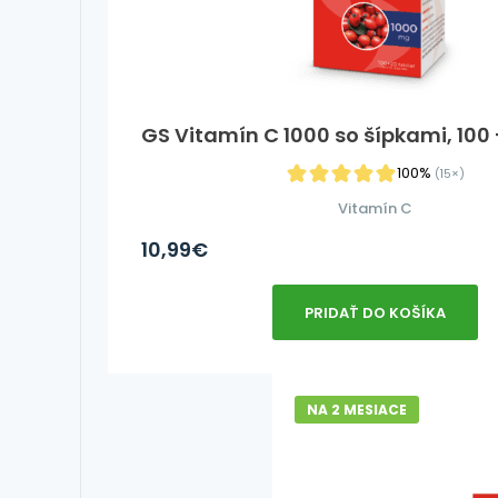
GS Vitamín C 1000 so šípkami, 100 +
100%
(15×)
Vitamín C
10,99
€
PRIDAŤ DO KOŠÍKA
NA 2 MESIACE