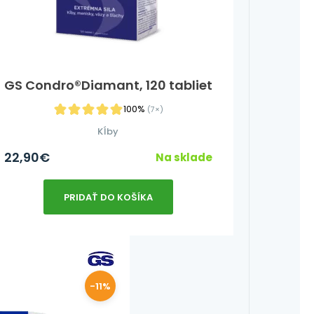
GS Condro®Diamant, 120 tabliet
100%
(7×)
Kĺby
22,90
€
Na sklade
PRIDAŤ DO KOŠÍKA
-11%