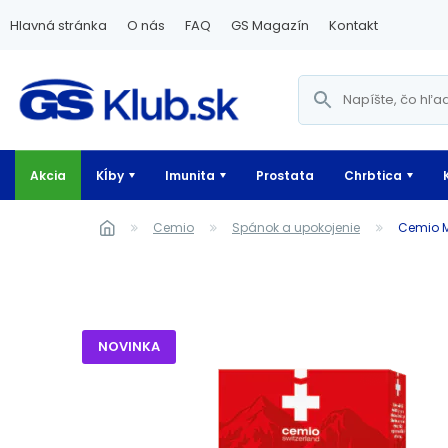
Hlavná stránka
O nás
FAQ
GS Magazín
Kontakt
Akcia
Kĺby
Imunita
Prostata
Chrbtica
Cemio
Spánok a upokojenie
Cemio 
NOVINKA