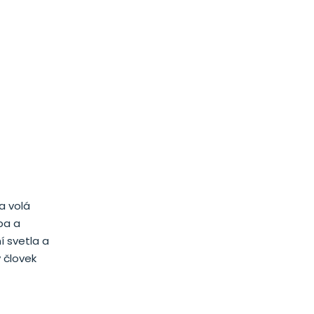
sa volá
ba a
í svetla a
 človek