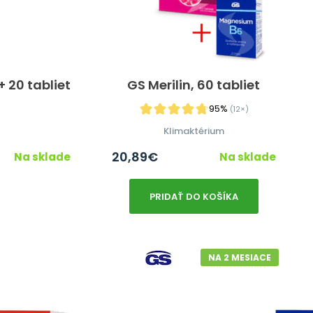
 20 tabliet
GS Merilin, 60 tabliet
95%
(12×)
Klimaktérium
20,89
€
Na sklade
Na sklade
PRIDAŤ DO KOŠÍKA
NA 2 MESIACE