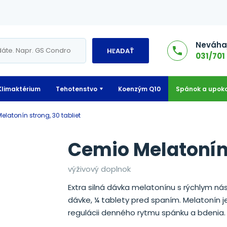
Neváhaj
HĽADAŤ
031/701 
Klimaktérium
Tehotenstvo
Koenzým Q10
Spánok a upoko
Melatonín strong, 30 tabliet
Cemio Melatonín 
výživový doplnok
Extra silná dávka melatonínu s rýchlym n
dávke, ¼ tablety pred spaním. Melatonín j
regulácii denného rytmu spánku a bdenia.