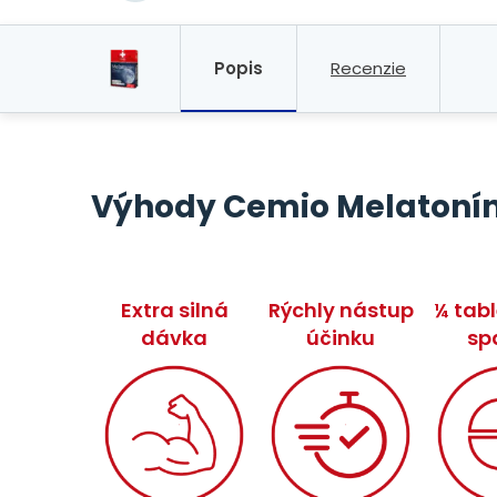
Popis
Recenzie
Výhody Cemio Melatonín
Extra silná
Rýchly nástup
¼ tabl
dávka
účinku
sp