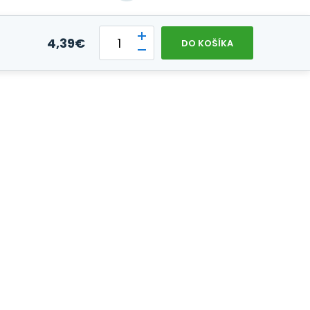
4,39
€
DO KOŠÍKA