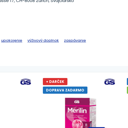
asse 17, CH-8008 Zürich, Švajčiarsko
upokojenie
výživový doplnok
zaspávanie
+ DARČEK
DOPRAVA ZADARMO