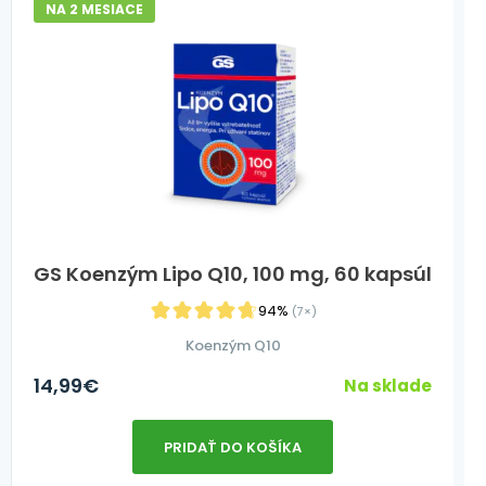
NA 2 MESIACE
GS Koenzým Lipo Q10, 100 mg, 60 kapsúl
94%
(7×)
Koenzým Q10
14,99
€
Na sklade
PRIDAŤ DO KOŠÍKA