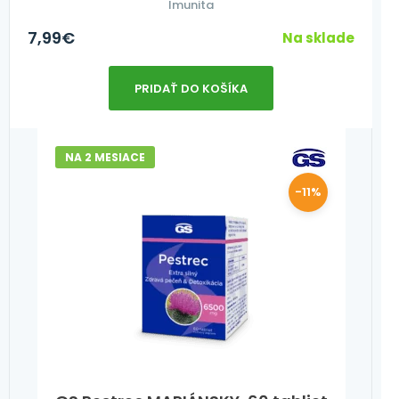
Imunita
7,99
€
Na sklade
PRIDAŤ DO KOŠÍKA
NA 2 MESIACE
-11%