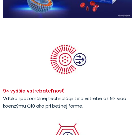
.
9× vyššia vstrebateľnosť
Vďaka lipozomálnej technológii telo vstrebe až 9× viac
koenzýmu Q10 ako pri bežnej forme.