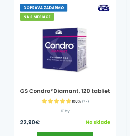
DOPRAVA ZADARMO
NA 2 MESIACE
GS Condro®Diamant, 120 tabliet
100%
(7×)
Kĺby
22,90
€
Na sklade