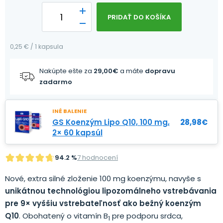
PRIDAŤ DO KOŠÍKA
0,25 € / 1 kapsula
Nakúpte ešte za
29,00
€
a máte
dopravu
zadarmo
INÉ BALENIE
GS Koenzým Lipo Q10, 100 mg,
28,98
€
2× 60 kapsúl
94.2 %
7 hodnocení
Nové, extra silné zloženie 100 mg koenzýmu, navyše s
unikátnou technológiou lipozomálneho vstrebávania
pre 9× vyššiu vstrebateľnosť ako bežný koenzým
Q10
. Obohatený o vitamín B
pre podporu srdca,
1