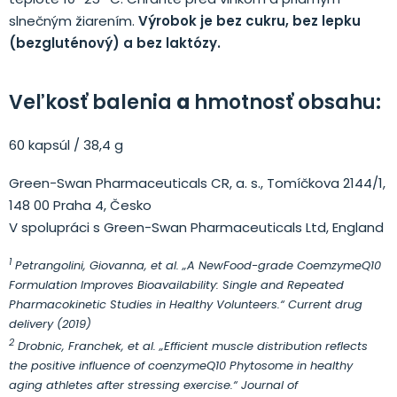
slnečným žiarením.
Výrobok je bez cukru, bez lepku
(bezgluténový) a bez laktózy.
Veľkosť balenia
a
hmotnosť obsahu:
60 kapsúl / 38,4 g
Green-Swan Pharmaceuticals CR, a. s., Tomíčkova 2144/1,
148 00 Praha 4, Česko
V spolupráci s Green-Swan Pharmaceuticals Ltd, England
1
Petrangolini, Giovanna, et al. „A NewFood-grade CoemzymeQ10
Formulation Improves Bioavailability: Single and Repeated
Pharmacokinetic Studies in Healthy Volunteers.“ Current drug
delivery (2019)
2
Drobnic, Franchek, et al. „Efficient muscle distribution reflects
the positive influence of coenzymeQ10 Phytosome in healthy
aging athletes after stressing exercise.“ Journal of