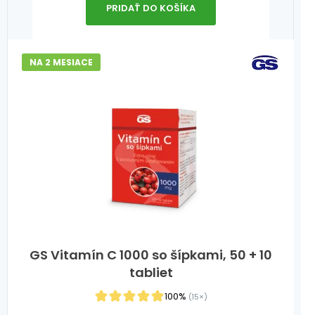
PRIDAŤ DO KOŠÍKA
NA 2 MESIACE
GS Vitamín C 1000 so šípkami, 50 + 10
tabliet
100%
(15×)