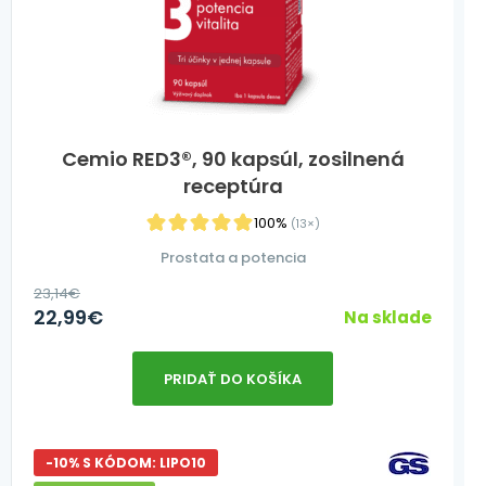
Cemio RED3®, 90 kapsúl, zosilnená
receptúra
100%
(13×)
Prostata a potencia
23,14
€
22,99
€
Na sklade
PRIDAŤ DO KOŠÍKA
-10% S KÓDOM: LIPO10