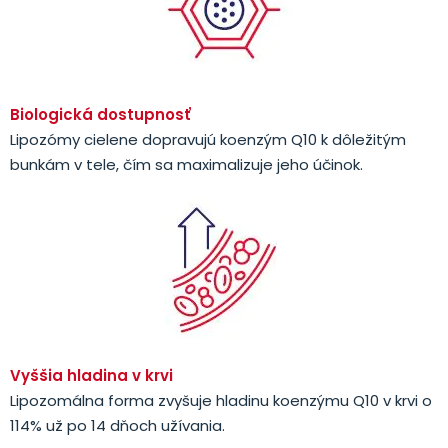
Biologická dostupnosť
Lipozómy cielene dopravujú koenzým Q10 k dôležitým
bunkám v tele, čím sa maximalizuje jeho účinok.
Vyššia hladina v krvi
Lipozomálna forma zvyšuje hladinu koenzýmu Q10 v krvi o
114% už po 14 dňoch užívania.