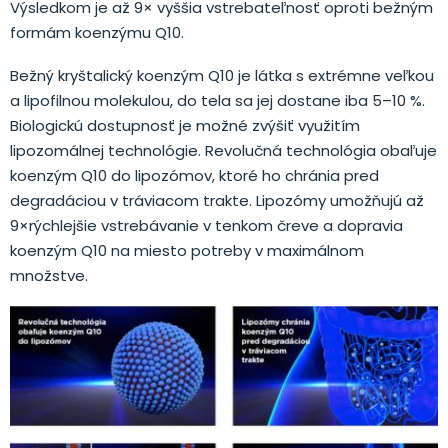
Výsledkom je až 9× vyššia vstrebateľnosť oproti bežným
formám koenzýmu Q10.
Bežný kryštalický koenzým Q10 je látka s extrémne veľkou
a lipofilnou molekulou, do tela sa jej dostane iba 5–10 %.
Biologickú dostupnosť je možné zvýšiť využitím
lipozomálnej technológie. Revolučná technológia obaľuje
koenzým Q10 do lipozómov, ktoré ho chránia pred
degradáciou v tráviacom trakte. Lipozómy umožňujú až
9×rýchlejšie vstrebávanie v tenkom čreve a dopravia
koenzým Q10 na miesto potreby v maximálnom
množstve.