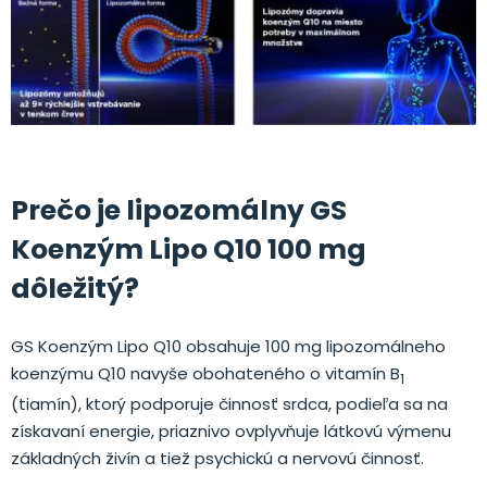
.
Prečo je lipozomálny GS
Koenzým Lipo Q10 100 mg
dôležitý?
GS Koenzým Lipo Q10 obsahuje 100 mg lipozomálneho
koenzýmu Q10 navyše obohateného o vitamín B
1
(tiamín), ktorý podporuje činnosť srdca, podieľa sa na
získavaní energie, priaznivo ovplyvňuje látkovú výmenu
základných živín a tiež psychickú a nervovú činnosť.