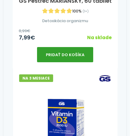
GS Pestrec MARIÁNSKY, 60 tabliet
100%
(1×)
Detoxikácia organizmu
8,99
€
7,99
€
Na sklade
PRIDAŤ DO KOŠÍKA
NA 3 MESIACE