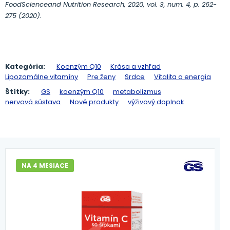
FoodScienceand Nutrition Research, 2020, vol. 3, num. 4, p. 262-
275 (2020).
Kategória:
Koenzým Q10
Krása a vzhľad
Lipozomálne vitamíny
Pre ženy
Srdce
Vitalita a energia
Štítky:
GS
koenzým Q10
metabolizmus
nervová sústava
Nové produkty
výživový doplnok
NA 4 MESIACE