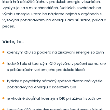
ktorá hrá dôležitú úlohu v produkcii energie v bunkách.
Vyskytuje sa v mitochondriách, ľudských továrňach na
výrobu energie. Preto ho nájdeme najmä v orgánoch s
vysokými požiadavkami na energiu, ako sú srdce, pľúca a
pečeň.
Viete, že…
koenzým Q10 sa podieľa na získavaní energie zo živín
ľudské telo si koenzým Q10 vytvára v pečeni samo, ale
s pribúdajúcim vekom jeho produkcia klesá
fyzicky a psychicky náročný spôsob života má vyššie
požiadavky na energiu a koenzým Q10
je vhodné dopĺňať koenzým Q10 pri užívaní statínov
koenzým Q10 je vhodný najmä pre športovcov či inak