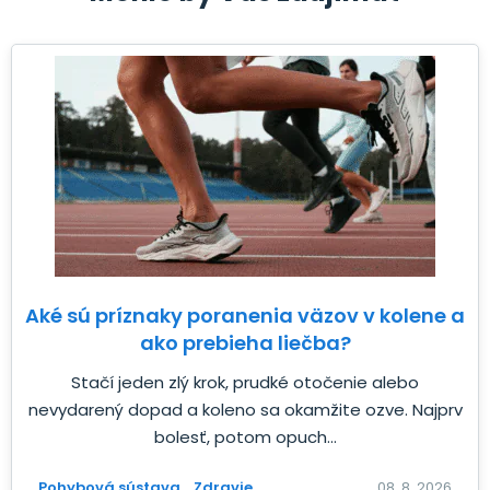
Aké sú príznaky poranenia väzov v kolene a
ako prebieha liečba?
Stačí jeden zlý krok, prudké otočenie alebo
nevydarený dopad a koleno sa okamžite ozve. Najprv
bolesť, potom opuch...
Pohybová sústava
Zdravie
08. 8. 2026