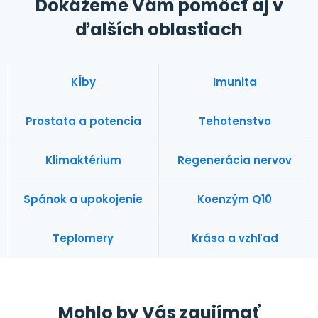
Dokážeme Vám pomôcť aj v
ďalších oblastiach
Kĺby
Imunita
Prostata a potencia
Tehotenstvo
Klimaktérium
Regenerácia nervov
Spánok a upokojenie
Koenzým Q10
Teplomery
Krása a vzhľad
Mohlo by Vás zaujímať