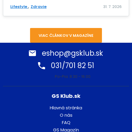
Lifestyle
Zdravie
31. 7. 2026
VIAC ČLÁNKOV V MAGAZÍNE
eshop@gsklub.sk
031/701 82 51
Po-Pia: 8:30 - 16:00
GS Klub.sk
Hlavná stránka
O nás
FAQ
GS Magazín