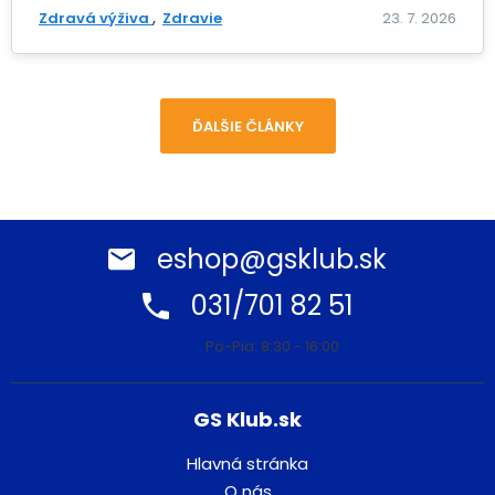
Zdravá výživa
Zdravie
23. 7. 2026
ĎALŠIE ČLÁNKY
eshop@gsklub.sk
031/701 82 51
Po-Pia: 8:30 - 16:00
GS Klub.sk
Hlavná stránka
O nás