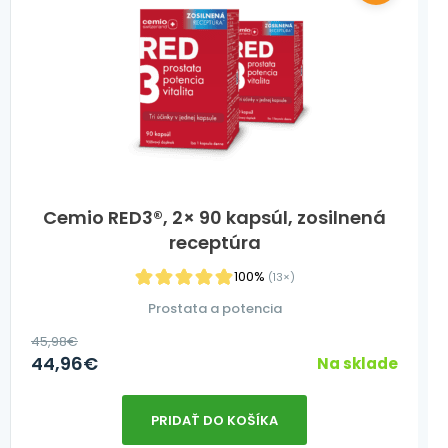
Cemio RED3®, 2× 90 kapsúl, zosilnená
receptúra
100%
(13×)
Prostata a potencia
45,98
€
44,96
€
Na sklade
PRIDAŤ DO KOŠÍKA