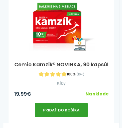
Cemio Kamzík® NOVINKA, 90 kapsúl
100%
(10×)
Kĺby
19,99
€
Na sklade
PRIDAŤ DO KOŠÍKA