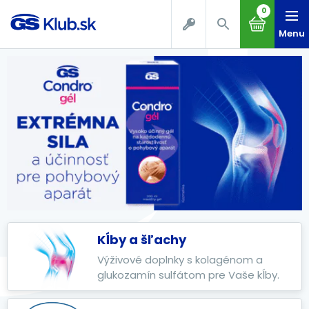
0
Menu
Kĺby a šľachy
Výživové doplnky s kolagénom a
glukozamín sulfátom pre Vaše kĺby.