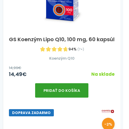
GS Koenzým Lipo Q10, 100 mg, 60 kapsúl
94%
(7×)
Koenzým Q10
14,99
€
14,49
€
Na sklade
PRIDAŤ DO KOŠÍKA
DOPRAVA ZADARMO
-2%