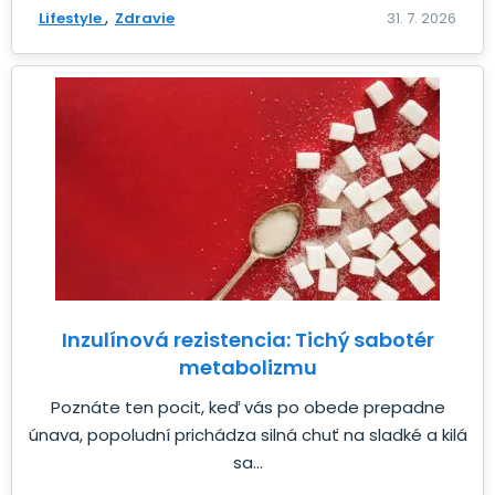
Lifestyle
Zdravie
31. 7. 2026
Inzulínová rezistencia: Tichý sabotér
metabolizmu
Poznáte ten pocit, keď vás po obede prepadne
únava, popoludní prichádza silná chuť na sladké a kilá
sa...