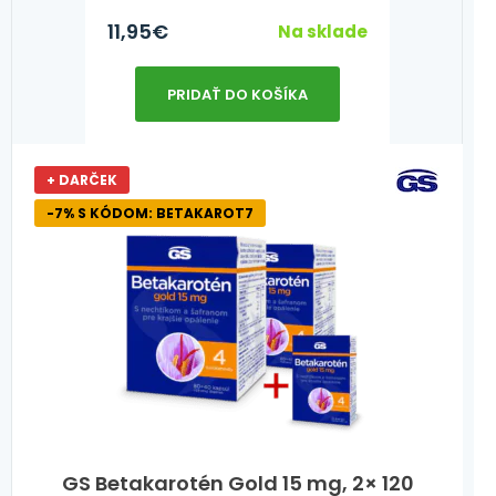
11,95
€
Na sklade
PRIDAŤ DO KOŠÍKA
+ DARČEK
-7% S KÓDOM: BETAKAROT7
GS Betakarotén Gold 15 mg, 2× 120