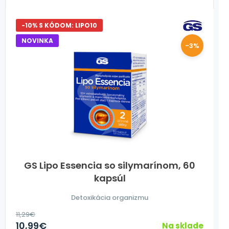
-10% S KÓDOM: LIPO10
NOVINKA
-3%
GS Lipo Essencia so silymarínom, 60
kapsúl
Detoxikácia organizmu
11,29
€
10,99
€
Na sklade