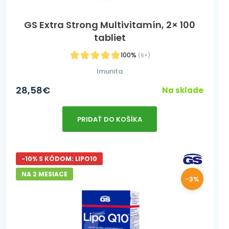
GS Extra Strong Multivitamín, 2× 100
tabliet
100%
(6×)
Imunita
28,58
€
Na sklade
PRIDAŤ DO KOŠÍKA
-10% S KÓDOM: LIPO10
NA 2 MESIACE
-3%