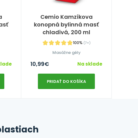
a
Cemio Kamzíkova
asť
konopná bylinná masť
chladivá, 200 ml
100%
)
(7×)
Masážne gély
10,99
€
klade
Na sklade
PRIDAŤ DO KOŠÍKA
lastiach