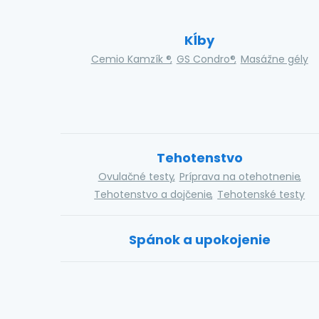
Kĺby
Cemio Kamzík ®
GS Condro®
Masážne gély
Tehotenstvo
Ovulačné testy
Príprava na otehotnenie
Tehotenstvo a dojčenie
Tehotenské testy
Spánok a upokojenie