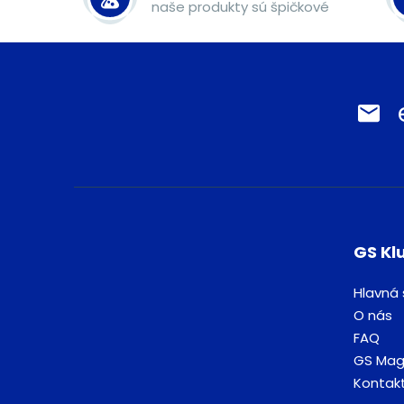
naše produkty sú špičkové
GS Kl
Hlavná 
O nás
FAQ
GS Mag
Kontak