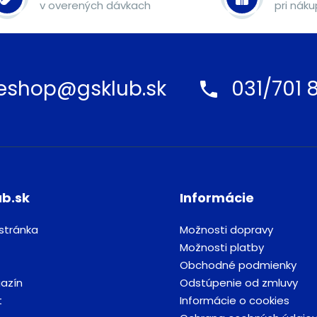
v overených dávkach
pri nák
eshop@gsklub.sk
031/701 8
ub.sk
Informácie
stránka
Možnosti dopravy
Možnosti platby
Obchodné podmienky
azín
Odstúpenie od zmluvy
t
Informácie o cookies