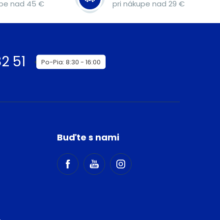
upe nad 45 €
pri nákupe nad 29 €
2 51
Po-Pia: 8:30 - 16:00
Buďte s nami