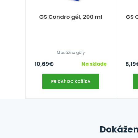
GS Condro gél, 200 ml
GS C
Masážne gély
10,69
€
8,19
Na sklade
PRIDAŤ DO KOŠÍKA
Dokážem