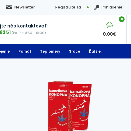
Newsletter
Registrujte sa
Prihlásenie
0
te nás kontaktovať:
82 51
(Po-Pia: 8:30 - 16:00)
0,00
€
jenie
Pamäť
Teplomery
Srdce
Ďalšie...