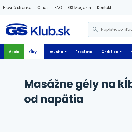
Hlavná stránka
O nás
FAQ
GS Magazín
Kontakt
Akcia
Kĺby
Imunita
Prostata
Chrbtica
Masážne gély na kĺby, svaly a pre úľavu
od napätia