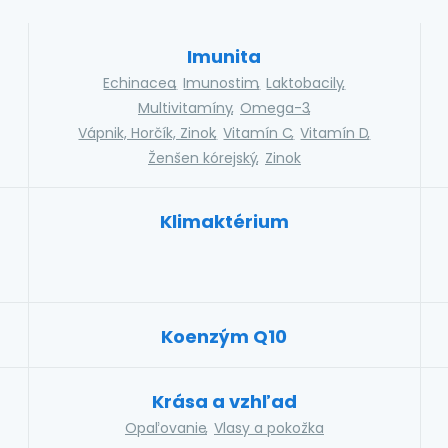
Imunita
Echinacea
Imunostim
Laktobacily
Multivitamíny
Omega-3
Vápnik, Horčík, Zinok
Vitamín C
Vitamín D
Ženšen kórejský
Zinok
Klimaktérium
Koenzým Q10
Krása a vzhľad
Opaľovanie
Vlasy a pokožka