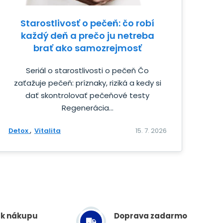
Starostlivosť o pečeň: čo robí
každý deň a prečo ju netreba
brať ako samozrejmosť
Seriál o starostlivosti o pečeň Čo
zaťažuje pečeň: príznaky, riziká a kedy si
dať skontrolovať pečeňové testy
Regenerácia...
Detox
Vitalita
15. 7. 2026
 k nákupu
Doprava zadarmo