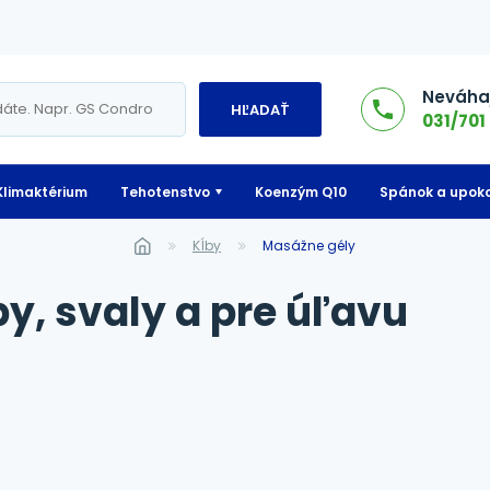
Neváhaj
HĽADAŤ
031/701 
Klimaktérium
Tehotenstvo
Koenzým Q10
Spánok a upoko
Kĺby
Masážne gély