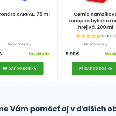
ondro KARPAL, 75 ml
Cemio Kamzíkov
konopná bylinná m
hrejivá, 200 ml
100%
(5×
Masážne gély
Masážne gély
€
8,99
€
Na sklade
Na s
PRIDAŤ DO KOŠÍKA
PRIDAŤ DO KOŠÍKA
e Vám pomôcť aj v ďalších ob