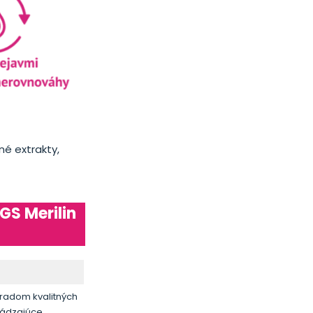
né extrakty,
GS Merilin
a radom kvalitných
evádzajúce