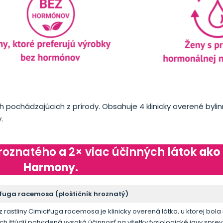
h pochádzajúcich z prírody. Obsahuje 4 klinicky overené bylin
.
hroznatého
a
2× viac účinných látok
ako 
Harmony.
fuga racemosa (ploštičník hroznatý)
 z rastliny Cimicifuga racemosa je klinicky overená látka, u ktorej bol
ých štúdií potvrdená vysoká účinnosť na všetky fyziologické javy spr