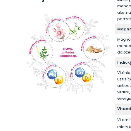
menopa
altern
podzem
Magnol
Magnóli
menopa
doložen
Indick
Vitáni
už tisí
antiox
vitalit
energi
Vitamí
Vitamí
miery ú