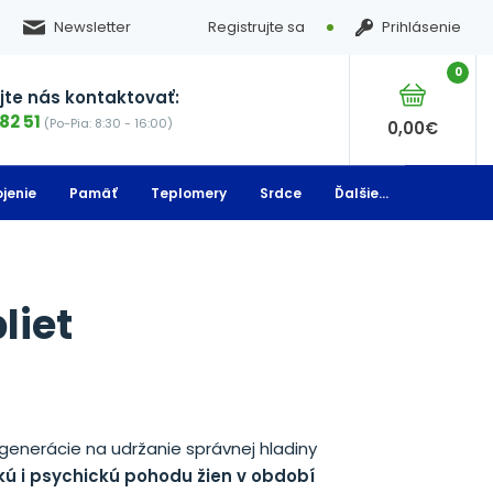
Newsletter
Registrujte sa
Prihlásenie
0
te nás kontaktovať:
82 51
(Po-Pia: 8:30 - 16:00)
0,00
€
jenie
Pamäť
Teplomery
Srdce
Ďalšie...
liet
generácie na udržanie správnej hladiny
kú i psychickú pohodu žien v období