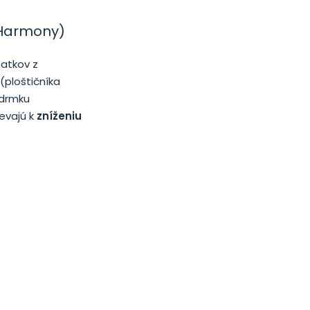
 Harmony)
natkov z
(ploštičníka
drmku
ievajú k
zníženiu