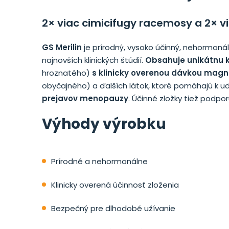
2× viac cimicifugy racemosy a 2× v
GS Merilin
je prírodný, vysoko účinný, nehormonál
najnovších klinických štúdií.
Obsahuje unikátnu 
hroznatého)
s klinicky overenou dávkou magnol
obyčajného) a ďalších látok, ktoré pomáhajú k u
prejavov menopauzy
. Účinné zložky tiež podpo
Výhody výrobku
Prírodné a nehormonálne
Klinicky overená účinnosť zloženia
Bezpečný pre dlhodobé užívanie