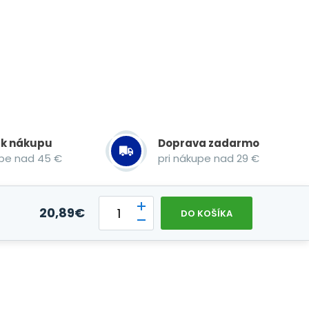
 k nákupu
Doprava zadarmo
upe nad 45 €
pri nákupe nad 29 €
20,89
€
DO KOŠÍKA