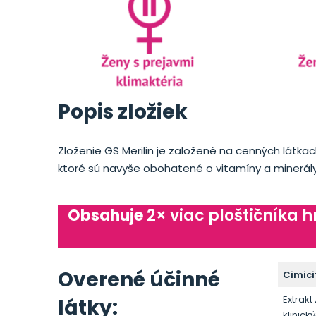
Popis zložiek
Zloženie GS Merilin je založené na cenných látkac
ktoré sú navyše obohatené o vitamíny a minerály
Obsahuje
2× viac ploštičníka 
Overené účinné
Cimici
Extrakt
látky:
klinick