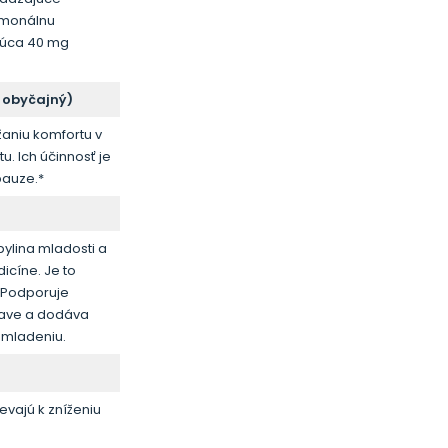
rmonálnu
júca 40 mg
k obyčajný)
žaniu komfortu v
. Ich účinnosť je
pauze.*
ylina mladosti a
icíne. Je to
. Podporuje
únave a dodáva
omladeniu.
evajú k zníženiu