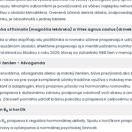
uzu. Mnohými odborníkmi je považovaná za vôbec najlepšiu neho
atívu v období klimaktéria. Overená účinná denná dávka, zodpoveda
ku, je obsiahnutá v jednej tablete.
ia officinalis (magnólia lekárska) a Vitex agnus castus (drme
a a vitex dopĺňajú silu ploštičníka a rovnako účinne prispievajú k udr
uzálnom období, efektívne prispievajú aj k menštruačnému komfortu
á klinickou štúdiou z roku 2020, ktorej sa zúčastnilo 588 žien v meno
ý ženšen
– Ašvaganda
a snodárna, ašvaganda alebo aj indický ženšen, býva prezývaná ako b
ce rokov sa pre svoje komplexné účinky tradične využíva v indickej med
idant a adaptogén, ktorý priaznivo pôsobí na hormonálnu rovnováhu
u, prispieva k duševnému zdraviu, podporuje odolnosť voči stresu a 
u. Zároveň pomáha udržať krásnu pokožku a prispieva k celkovému 
n B
a horčík
6
n B
prispieva k regulácii hormonálnej aktivity. Spolu s horčíkom prispi
6
navy a vyčerpania a normálnej psychickej činnosti.