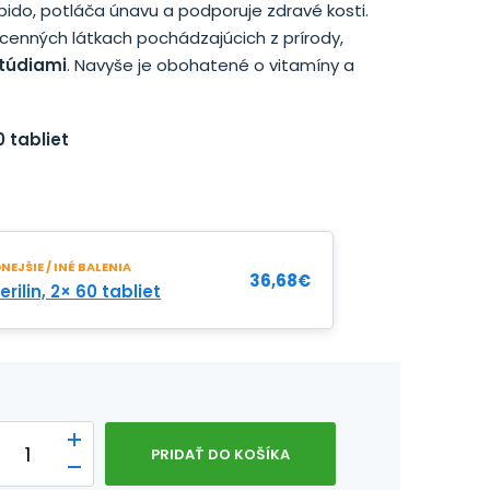
 libido, potláča únavu a podporuje zdravé kosti.
 cenných látkach pochádzajúcich z prírody,
štúdiami
. Navyše je obohatené o vitamíny a
 tabliet
EJŠIE / INÉ BALENIA
36,68
€
rilin, 2× 60 tabliet
PRIDAŤ DO KOŠÍKA