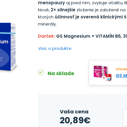
menopauzy
aj pred ním, zvyšuje vitalitu,
Nové,
2× silnejšie
zloženie je založené na
ktorých
účinnosť je overená klinickými 
minerály.
Darček:
GS Magnesium + VITAMÍN B6, 30
Viac o produkte
VÝHODN
Na sklade
GS Me
Vaša cena
20,89
€