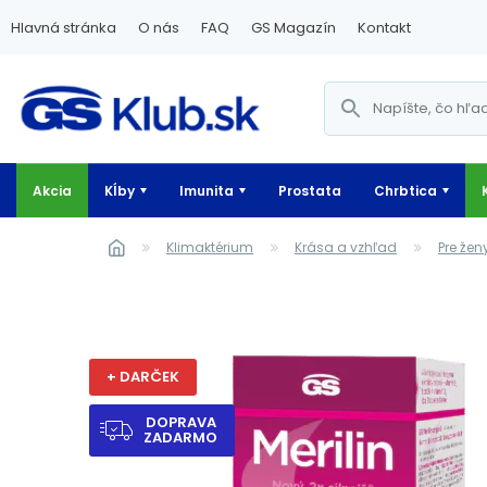
Hlavná stránka
O nás
FAQ
GS Magazín
Kontakt
Akcia
Kĺby
Imunita
Prostata
Chrbtica
Klimaktérium
Krása a vzhľad
Pre žen
+ DARČEK
DOPRAVA
ZADARMO