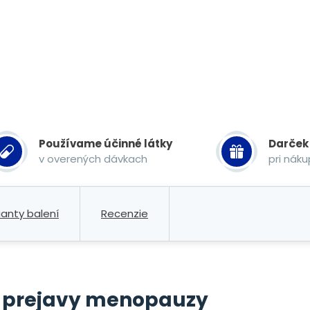
Používame účinné látky
Darček
v overených dávkach
pri nák
ianty balení
Recenzie
na prejavy menopauzy