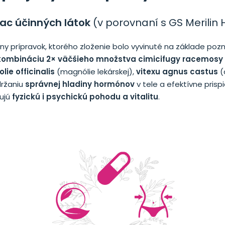
iac účinných látok
(v porovnaní s GS Merilin
ny prípravok, ktorého zloženie bolo vyvinuté na základe poz
kombináciu 2× väčšieho množstva cimicifugy racemosy
ie officinalis
(magnólie lekárskej),
vitexu agnus castus
(
držaniu
správnej hladiny hormónov
v tele a efektívne prisp
rujú
fyzickú i psychickú pohodu a vitalitu
.