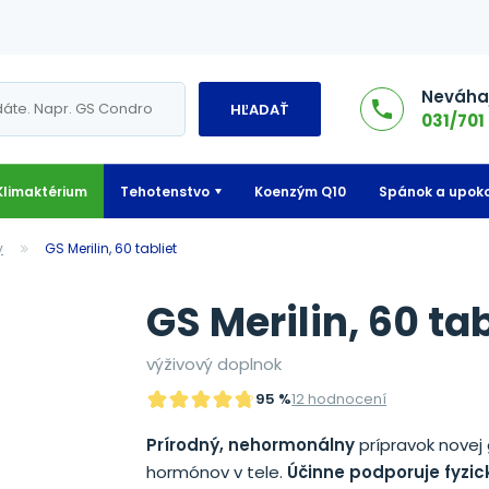
Neváhaj
HĽADAŤ
031/701 
Klimaktérium
Tehotenstvo
Koenzým Q10
Spánok a upoko
y
GS Merilin, 60 tabliet
GS Merilin, 60 tab
výživový doplnok
95 %
12 hodnocení
Prírodný, nehormonálny
prípravok novej 
hormónov v tele.
Účinne podporuje fyzic