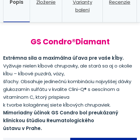
Popis
Zloženie
Varianty
Recenzie
balení
GS Condro®Diamant
Extrémna sila a maximálna úľava pre vaše kĺby.
Vyživuje nielen kĺbové chrupavky, ale stará sa aj o okolie
kĺbu – kĺbové puzdrá, väzy,
šľachy. Obsahuje jedinečnú kombináciu najvyššej dávky
glukozamín sulfátu v kvalite Clini-Q® s aescínom a
vitamínom C, ktorý prispieva
k tvorbe kolagénnej siete kĺbových chrupaviek.
Mimoriadny účinok GS Condro bol preukázaný
klinickou štúdiou Reumatologického
ústavu v Prahe.