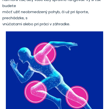
budete
môcť užiť neobmedzený pohyb, či už pri športe,
prechádzke, s
vnúčatami alebo pri práci v záhradke.