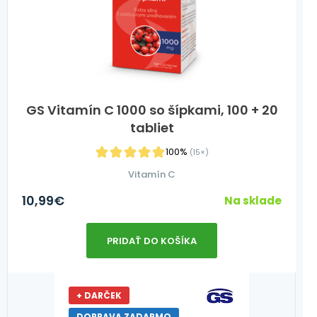
GS Vitamín C 1000 so šípkami, 100 + 20
tabliet
100%
(15×)
Vitamín C
10,99
€
Na sklade
PRIDAŤ DO KOŠÍKA
+ DARČEK
DOPRAVA ZADARMO