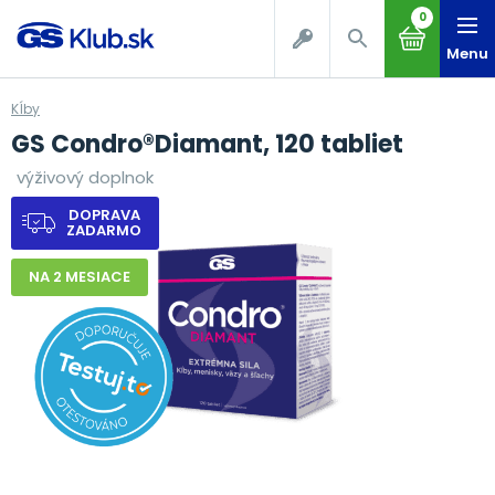
0
Menu
Kĺby
GS Condro®Diamant, 120 tabliet
výživový doplnok
DOPRAVA
ZADARMO
NA 2 MESIACE