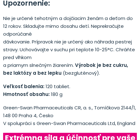
Upozornenie:
Nie je určené tehotným a dojčiacim ženám a deťom do
12 rokov. Skladujte mimo dosahu detí. Neprekračujte
odporúčané
dávkovanie. Prípravok nie je určený ako náhrada pestrej
stravy. Uchovávajte v suchu pri teplote 10-25°C. Chráňte
pred vlhkom
a priamym slnečným žiarením.
Výrobok je
bez cukru,
bez laktózy a bez lepku
(bezgluténový).
Veľkosť balenia:
120 tabliet.
Hmotnosť obsahu:
180 g
Green-Swan Pharmaceuticals CR, a. s., Tomíčkova 2144/1,
148 00 Praha 4, Česko
V spolupráci s Green-Swan Pharmaceuticals Ltd, England
Extrémna sila a účinnosť pre vaše