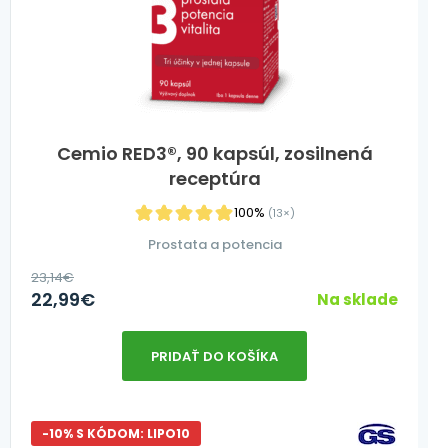
Cemio RED3®, 90 kapsúl, zosilnená
receptúra
100%
(13×)
Prostata a potencia
23,14
€
22,99
€
Na sklade
PRIDAŤ DO KOŠÍKA
-10% S KÓDOM: LIPO10