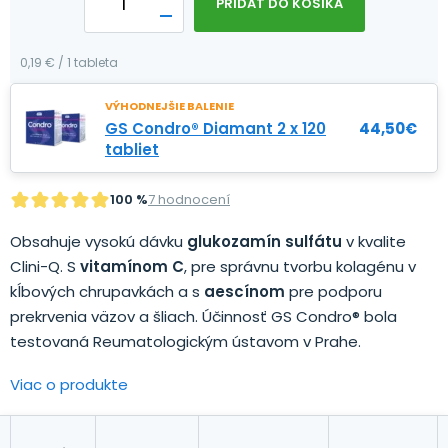
PRIDAŤ DO KOŠÍKA
0,19 € / 1 tableta
VÝHODNEJŠIE BALENIE
GS Condro® Diamant 2 x 120
44,50
€
tabliet
100 %
7 hodnocení
Obsahuje vysokú dávku
glukozamín sulfátu
v kvalite
Clini-Q. S
vitamínom C
, pre správnu tvorbu kolagénu v
kĺbových chrupavkách a s
aescínom
pre podporu
prekrvenia väzov a šliach. Účinnosť GS Condro® bola
testovaná Reumatologickým ústavom v Prahe.
Viac o produkte