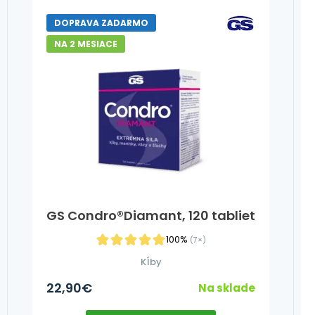
DOPRAVA ZADARMO
NA 2 MESIACE
GS Condro®Diamant, 120 tabliet
100%
(7×)
Kĺby
22,90
€
Na sklade