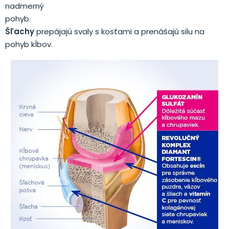
nadmerný
pohyb.
Šľachy
prepájajú svaly s kosťami a prenášajú silu na
pohyb kĺbov.