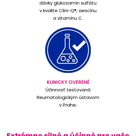
dávky glukozamín sulfátu
v kvalite Clini-Q®, aescínu
a vitamínu C.
KLINICKY OVERENÉ
Účinnosť testovaná
Reumatologickým ústavom
v Prahe.
Extrémne silné a účinné pre vaše