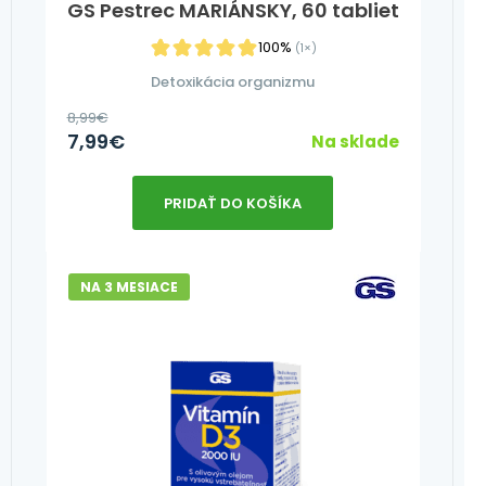
GS Pestrec MARIÁNSKY, 60 tabliet
100%
(1×)
Detoxikácia organizmu
8,99
€
7,99
€
Na sklade
PRIDAŤ DO KOŠÍKA
NA 3 MESIACE