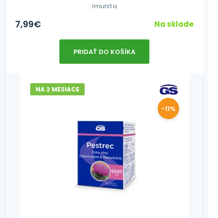
Imunita
7,99
€
Na sklade
PRIDAŤ DO KOŠÍKA
NA 2 MESIACE
-11%