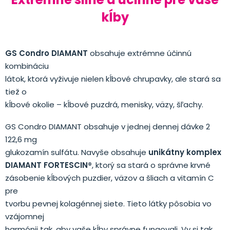
kĺby
GS Condro DIAMANT
obsahuje extrémne účinnú
kombináciu
látok, ktorá vyživuje nielen kĺbové chrupavky, ale stará sa
tiež o
kĺbové okolie – kĺbové puzdrá, menisky, väzy, šľachy.
GS Condro DIAMANT obsahuje v jednej dennej dávke 2
122,6 mg
glukozamín sulfátu. Navyše obsahuje
unikátny komplex
DIAMANT FORTESCIN®
, ktorý sa stará o správne krvné
zásobenie kĺbových puzdier, väzov a šliach a vitamín C
pre
tvorbu pevnej kolagénnej siete. Tieto látky pôsobia vo
vzájomnej
harmónii tak, aby vaše kĺby správne fungovali. Vy si tak