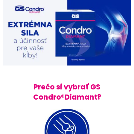
Prečo si vybrať GS
Condro®Diamant?