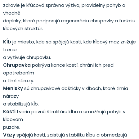
zdravie je kľúčová správna výživa, pravidelný pohyb a
vhodné
doplnky, ktoré podporujú regeneráciu chrupavky a funkciu
kĺbových štruktúr.
Kĺb
je miesto, kde sa spájajú kosti, kde kĺbový maz znižuje
trenie
a vyživuje chrupavku.
Chrupavka
pokrýva konce kostí, chráni ich pred
opotrebením
a tlmí nárazy.
Menisky
sú chrupavkové doštičky v kĺboch, ktoré tlmia
nárazy
a stabilizujú kĺb.
Kosti
tvoria pevnú štruktúru kĺbu a umožňujú pohyb v
kĺbovom
puzdre.
Väzy
spájajú kosti, zaisťujú stabilitu kĺbu a obmedzujú