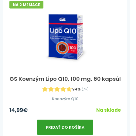
NA 2 MESIACE
GS Koenzým Lipo Q10, 100 mg, 60 kapsúl
94%
(7×)
Koenzým Q10
14,99
€
Na sklade
PRIDAŤ DO KOŠÍKA