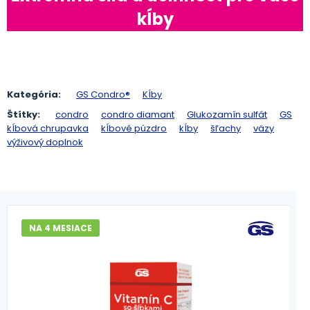
kĺby
Kategória:
GS Condro®
Kĺby
Štítky:
condro
condro diamant
Glukozamín sulfát
GS
kĺbová chrupavka
kĺbové púzdro
kĺby
šľachy
väzy
výživový doplnok
NA 4 MESIACE