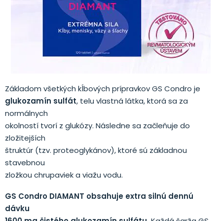
Základom všetkých kĺbových prípravkov GS Condro je
glukozamín sulfát
, telu vlastná látka, ktorá sa za
normálnych
okolností tvorí z glukózy. Následne sa začleňuje do
zložitejších
štruktúr (tzv. proteoglykánov), ktoré sú základnou
stavebnou
zložkou chrupaviek a viažu vodu.
GS Condro DIAMANT obsahuje extra silnú dennú
dávku
1600 mg čistého glukozamín sulfátu.
Každá šarža GS