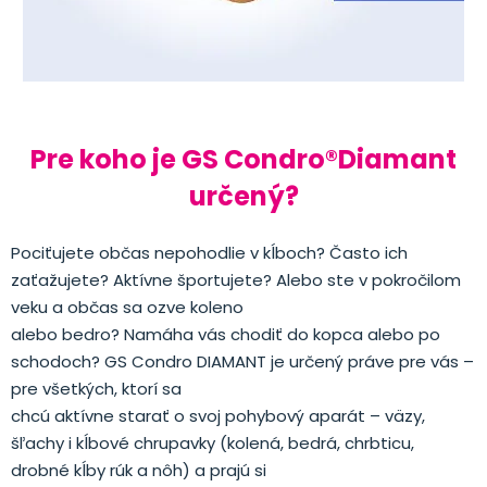
Pre koho je GS Condro®Diamant
určený?
Pociťujete občas nepohodlie v kĺboch? Často ich
zaťažujete? Aktívne športujete? Alebo ste v pokročilom
veku a občas sa ozve koleno
alebo bedro? Namáha vás chodiť do kopca alebo po
schodoch? GS Condro DIAMANT je určený práve pre vás –
pre všetkých, ktorí sa
chcú aktívne starať o svoj pohybový aparát – väzy,
šľachy i kĺbové chrupavky (kolená, bedrá, chrbticu,
drobné kĺby rúk a nôh) a prajú si