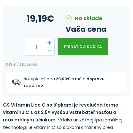
19,19
€
Na sklade
Vaša cena
PRIDAŤ DO KOŠÍKA
0,19 € / 1 kapsula
Nakúpte ešte za
29,00
€
a máte
dopravu
zadarmo
GS Vitamín Lipo C so šípkami je revolučná forma
vitamínu C s až 2,5× vyššou vstrebateľnosťou a
maximálnym účinkom.
Vďaka unikátnej lipozomálnej
technológii je vitamín C so šípkami chránený pred