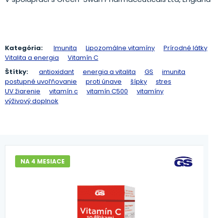
Kategória:
Imunita
Lipozomálne vitamíny
Prírodné látky
Vitalita a energia
Vitamín C
Štítky:
antioxidant
energia a vitalita
GS
imunita
postupné uvoľňovanie
proti únave
šípky
stres
UV žiarenie
vitamín c
vitamín C500
vitamíny
výživový doplnok
NA 4 MESIACE