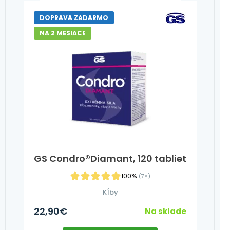
DOPRAVA ZADARMO
NA 2 MESIACE
GS Condro®Diamant, 120 tabliet
100%
(7×)
Kĺby
22,90
€
Na sklade