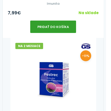
Imunita
7,99
€
Na sklade
PRIDAŤ DO KOŠÍKA
NA 2 MESIACE
-11%