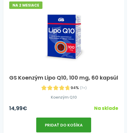
NA 2 MESIACE
GS Koenzým Lipo Q10, 100 mg, 60 kapsúl
94%
(7×)
Koenzým Q10
14,99
€
Na sklade
PRIDAŤ DO KOŠÍKA