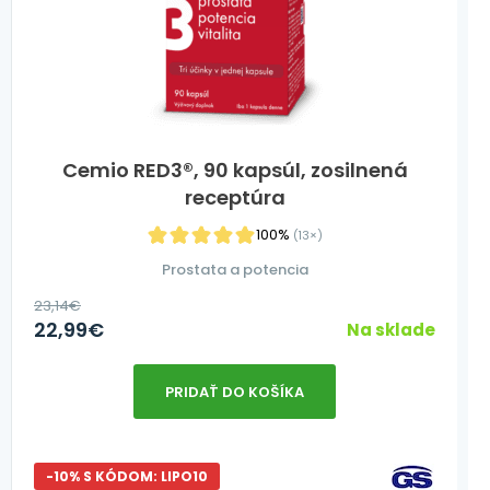
Cemio RED3®, 90 kapsúl, zosilnená
receptúra
100%
(13×)
Prostata a potencia
23,14
€
22,99
€
Na sklade
PRIDAŤ DO KOŠÍKA
-10% S KÓDOM: LIPO10