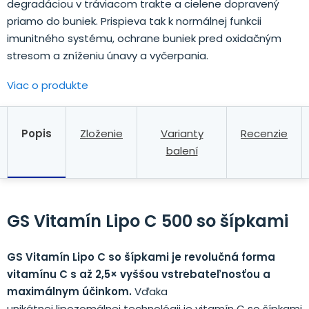
degradáciou v tráviacom trakte a cielene dopravený
priamo do buniek. Prispieva tak k normálnej funkcii
imunitného systému, ochrane buniek pred oxidačným
stresom a zníženiu únavy a vyčerpania.
Viac o produkte
Popis
Zloženie
Varianty
Recenzie
balení
GS Vitamín Lipo C 500 so šípkami
GS Vitamín Lipo C so šípkami je revolučná forma
vitamínu C s až 2,5× vyššou vstrebateľnosťou a
maximálnym účinkom.
Vďaka
unikátnej lipozomálnej technológii je vitamín C so šípkami