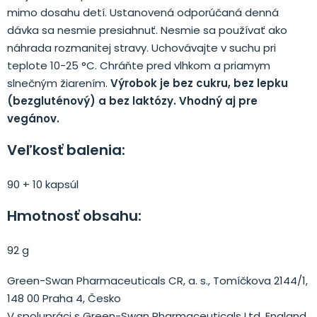
mimo dosahu detí. Ustanovená odporúčaná denná
dávka sa nesmie presiahnuť. Nesmie sa používať ako
náhrada rozmanitej stravy. Uchovávajte v suchu pri
teplote 10-25 °C. Chráňte pred vlhkom a priamym
slnečným žiarením.
Výrobok je bez cukru, bez lepku
(bezgluténový) a bez laktózy.
Vhodný aj pre
vegánov.
Veľkosť balenia:
90 + 10 kapsúl
Hmotnosť obsahu:
92 g
Green-Swan Pharmaceuticals CR, a. s., Tomíčkova 2144/1,
148 00 Praha 4, Česko
V spolupráci s Green-Swan Pharmaceuticals Ltd, England