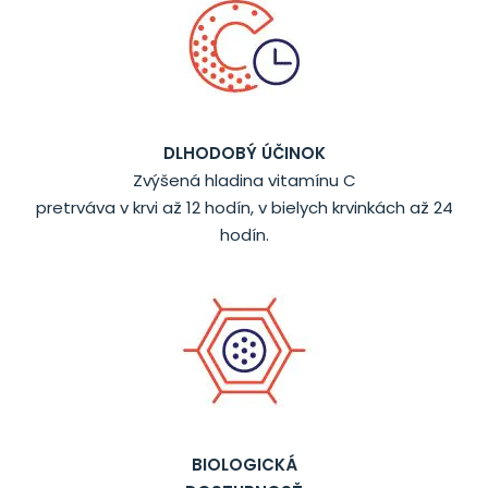
DLHODOBÝ ÚČINOK
Zvýšená hladina vitamínu C
pretrváva v krvi až 12 hodín, v bielych krvinkách až 24
hodín.
BIOLOGICKÁ