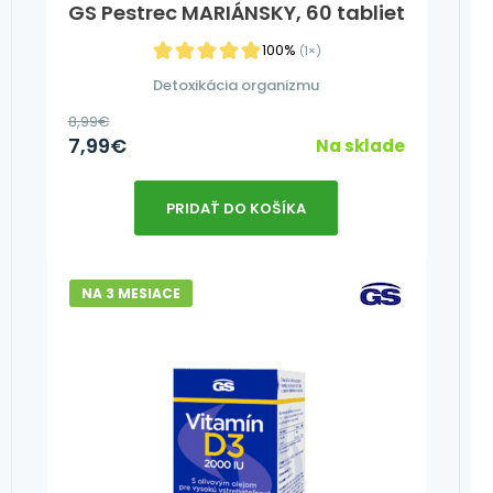
GS Pestrec MARIÁNSKY, 60 tabliet
100%
(1×)
Detoxikácia organizmu
8,99
€
7,99
€
Na sklade
PRIDAŤ DO KOŠÍKA
NA 3 MESIACE