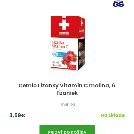
Cemio Lízanky Vitamín C malina, 6
lízaniek
Imunita
3,59
€
Na sklade
PRIDAŤ DO KOŠÍKA