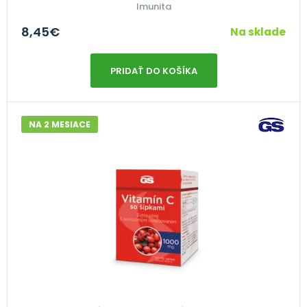
Imunita
8,45
€
Na sklade
PRIDAŤ DO KOŠÍKA
NA 2 MESIACE