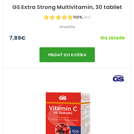
GS Extra Strong Multivitamín, 30 tabliet
100%
(6×)
Imunita
7,89
€
Na sklade
PRIDAŤ DO KOŠÍKA