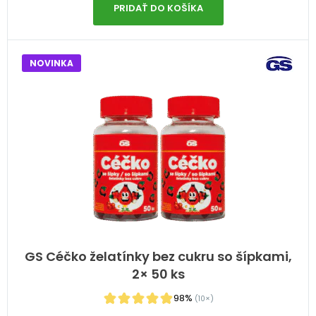
PRIDAŤ DO KOŠÍKA
NOVINKA
GS Céčko želatínky bez cukru so šípkami,
2× 50 ks
98%
(10×)