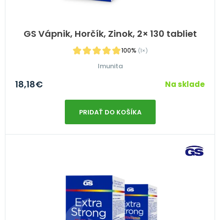
GS Vápnik, Horčík, Zinok, 2× 130 tabliet
100%
(1×)
Imunita
18,18
€
Na sklade
PRIDAŤ DO KOŠÍKA