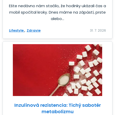
Ešte nedávno nám stačilo, že hodinky ukázali čas a
mobil spočítal kroky. Dnes máme na zápästí, prste
alebo...
Lifestyle
Zdravie
31. 7. 2026
Inzulínová rezistencia: Tichý sabotér
metabolizmu