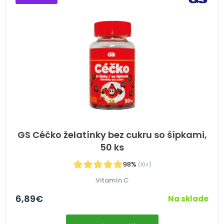
GS Céčko želatínky bez cukru so šípkami,
50 ks
98%
(10×)
Vitamín C
6,89
€
Na sklade