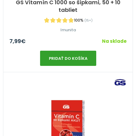
GS Vitamín C 1000 so šípkami, 50 + 10
tabliet
100%
(15×)
Imunita
7,99
€
Na sklade
PRIDAŤ DO KOŠÍKA