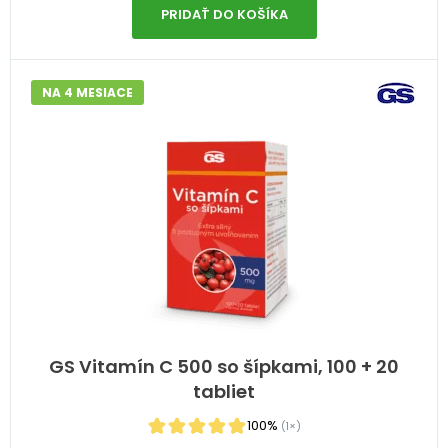
PRIDAŤ DO KOŠÍKA
NA 4 MESIACE
GS Vitamín C 500 so šípkami, 100 + 20
tabliet
100%
(1×)