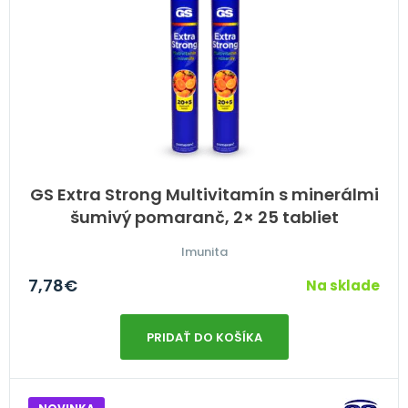
GS Extra Strong Multivitamín s minerálmi
šumivý pomaranč, 2× 25 tabliet
Imunita
7,78
€
Na sklade
PRIDAŤ DO KOŠÍKA