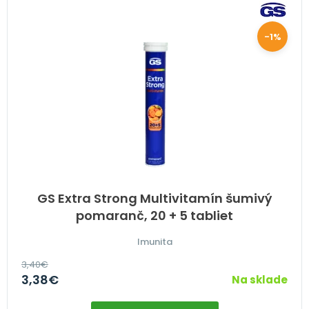
-1%
GS Extra Strong Multivitamín šumivý
pomaranč, 20 + 5 tabliet
Imunita
3,40
€
3,38
€
Na sklade