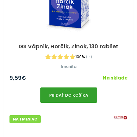
GS Vápnik, Horčík, Zinok, 130 tabliet
100%
(1×)
Imunita
9,59
€
Na sklade
PRIDAŤ DO KOŠÍKA
NA 1 MESIAC