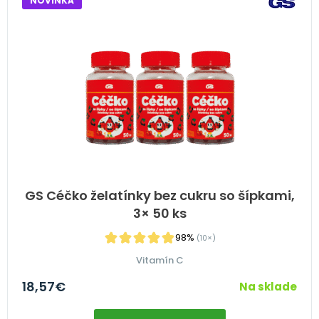
NOVINKA
GS Céčko želatínky bez cukru so šípkami,
3× 50 ks
98%
(10×)
Vitamín C
18,57
€
Na sklade