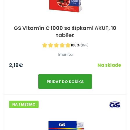
GS Vitamín C 1000 so šípkami AKUT, 10
tabliet
100%
(15×)
Imunita
2,19
€
Na sklade
PRIDAŤ DO KOŠÍKA
NA 1 MESIAC