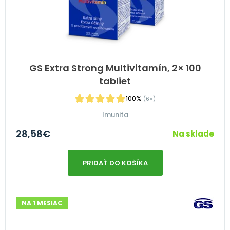
GS Extra Strong Multivitamín, 2× 100
tabliet
100%
(6×)
Imunita
28,58
€
Na sklade
PRIDAŤ DO KOŠÍKA
NA 1 MESIAC