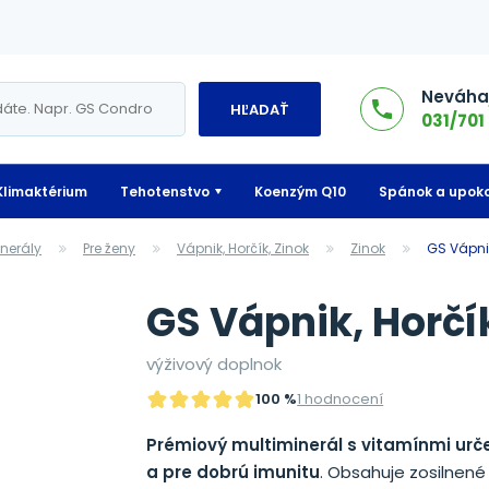
Neváhaj
HĽADAŤ
031/701 
Klimaktérium
Tehotenstvo
Koenzým Q10
Spánok a upoko
Minerály
Pre ženy
Vápnik, Horčík, Zinok
Zinok
GS Vápni
GS Vápnik, Horčík
výživový doplnok
100 %
1 hodnocení
Prémiový
multiminerál s vitamínmi urče
a pre dobrú imunitu
. Obsahuje zosilnené