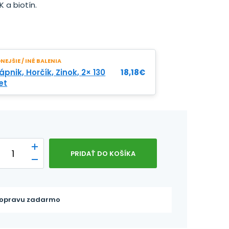
 K a biotín.
EJŠIE / INÉ BALENIA
pnik, Horčík, Zinok, 2× 130
18,18
€
et
PRIDAŤ DO KOŠÍKA
opravu zadarmo