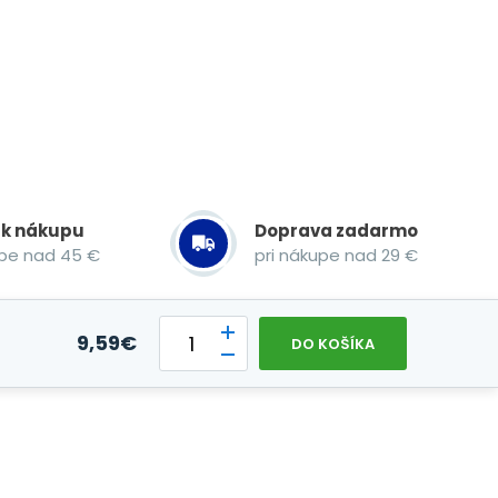
 k nákupu
Doprava zadarmo
upe nad 45 €
pri nákupe nad 29 €
9,59
€
DO KOŠÍKA