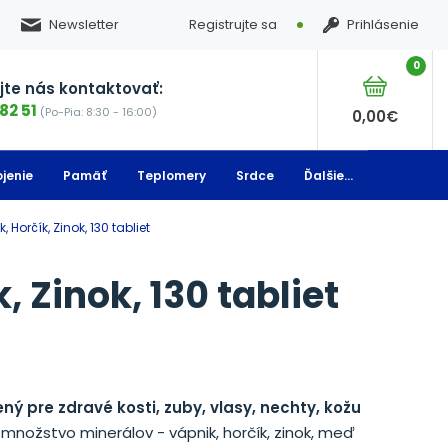
Newsletter
Registrujte sa
Prihlásenie
0
te nás kontaktovať:
82 51
(Po-Pia: 8:30 - 16:00)
0,00
€
jenie
Pamäť
Teplomery
Srdce
Ďalšie...
k, Horčík, Zinok, 130 tabliet
, Zinok, 130 tabliet
ný pre zdravé kosti, zuby, vlasy, nechty, kožu
 množstvo minerálov - vápnik, horčík, zinok, meď