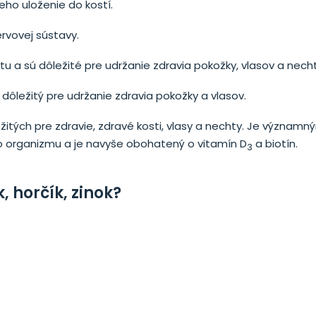
eho uloženie do kostí.
ervovej sústavy.
u a sú dôležité pre udržanie zdravia pokožky, vlasov a nech
 dôležitý pre udržanie zdravia pokožky a vlasov.
žitých pre zdravie, zdravé kosti, vlasy a nechty. Je význa
 organizmu a je navyše obohatený o vitamín D
a biotín.
3
, horčík, zinok?