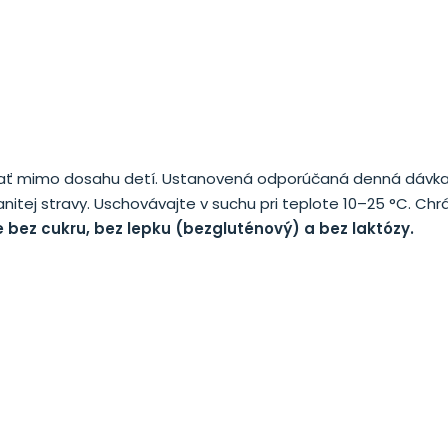
adovať mimo dosahu detí. Ustanovená odporúčaná denná dávk
itej stravy. Uschovávajte v suchu pri teplote 10–25 °C. Chr
 bez cukru, bez lepku (bezgluténový) a bez laktózy.