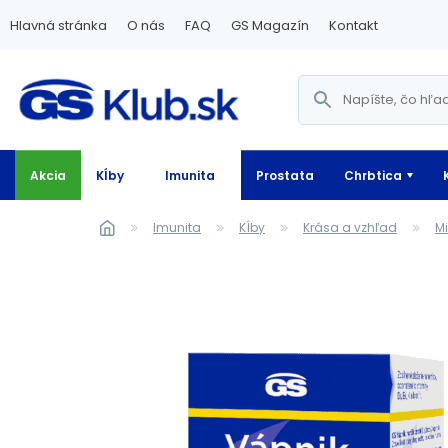
Hlavná stránka
O nás
FAQ
GS Magazín
Kontakt
Akcia
Kĺby
Imunita
Prostata
Chrbtica
Imunita
Kĺby
Krása a vzhľad