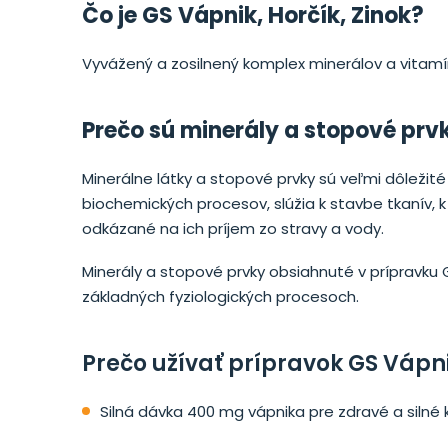
Čo je GS Vápnik, Horčík, Zinok?
Vyvážený a zosilnený komplex minerálov a vitamíno
Prečo sú minerály a stopové prvk
Minerálne látky a stopové prvky sú veľmi dôležit
biochemických procesov, slúžia k stavbe tkanív, k 
odkázané na ich príjem zo stravy a vody.
Minerály a stopové prvky obsiahnuté v prípravku GS
základných fyziologických procesoch.
Prečo užívať prípravok GS Vápni
Silná dávka 400 mg vápnika pre zdravé a silné k