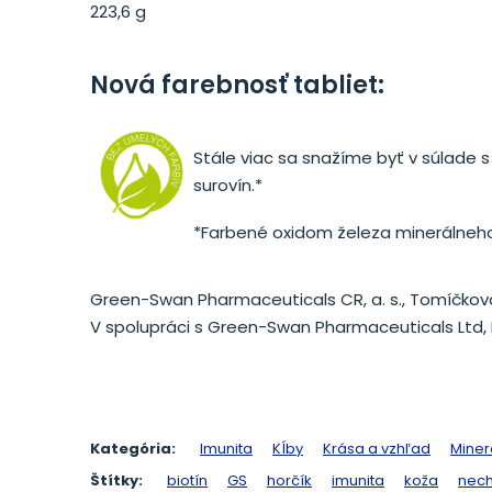
223,6 g
Nová farebnosť tabliet:
Stále viac sa snažíme byť v súlade s
surovín.*
*Farbené oxidom železa minerálneh
Green-Swan Pharmaceuticals CR, a. s., Tomíčkova
V spolupráci s Green-Swan Pharmaceuticals Ltd,
Kategória:
Imunita
Kĺby
Krása a vzhľad
Miner
Štítky:
biotín
GS
horčík
imunita
koža
nech