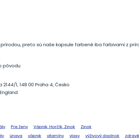
 prírodou, preto sú naše kapsule farbené iba farbivami z prí
o pôvodu
 2144/1, 148 00 Praha 4, Česko
 England
ály
Pre ženy
Vápnik, Horčík, Zinok
Zinok
ty
únava
vápnik
vitamíny
vlasy
výživový doplnok
zdravé