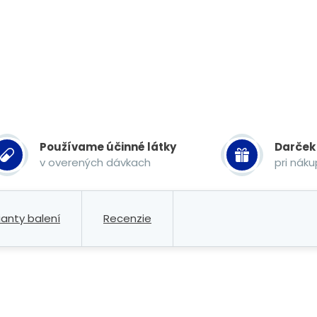
Používame účinné látky
Darček
v overených dávkach
pri nák
ianty balení
Recenzie