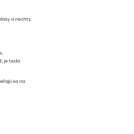
vlasy a nechty.
ch
ť, je teda
ieľajú sa na