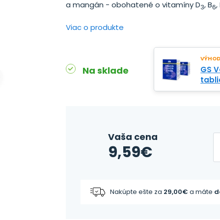
a mangán - obohatené o vitamíny D
, B
,
3
6
Viac o produkte
VÝHODN
Na sklade
GS Vá
tabli
Vaša cena
9,59
€
Nakúpte ešte za
29,00
€
a máte
d