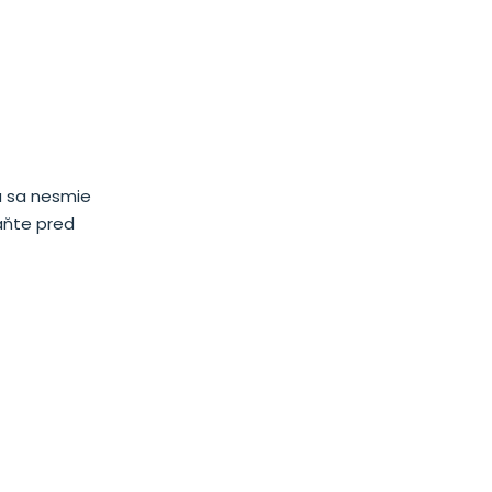
a sa nesmie
áňte pred