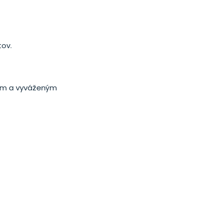
tov.
mným a vyváženým