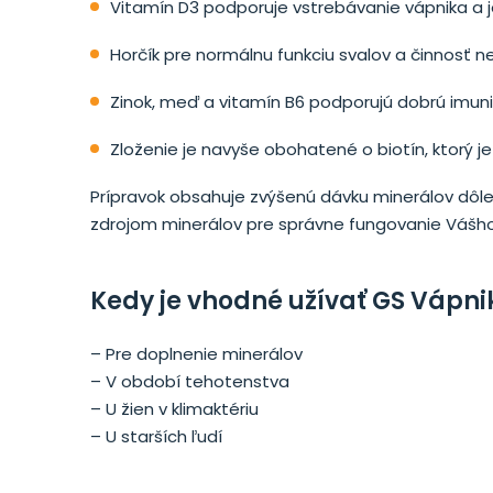
Vitamín D3 podporuje vstrebávanie vápnika a j
Horčík pre normálnu funkciu svalov a činnosť n
Zinok, meď a vitamín B6 podporujú dobrú imunit
Zloženie je navyše obohatené o biotín, ktorý je
Prípravok obsahuje zvýšenú dávku minerálov dôle
zdrojom minerálov pre správne fungovanie Vášho
Kedy je vhodné užívať GS Vápnik
– Pre doplnenie minerálov
– V období tehotenstva
– U žien v klimaktériu
– U starších ľudí