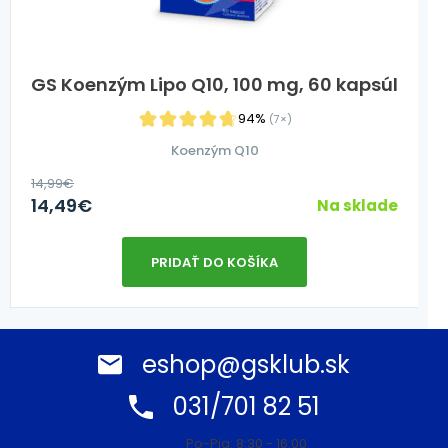
GS Koenzým Lipo Q10, 100 mg, 60 kapsúl
94%
(7×)
Koenzým Q10
14,99
€
14,49
€
Na sklade
PRIDAŤ DO KOŠÍKA
eshop@gsklub.sk
031/701 82 51
Po-Pia: 8:30 - 16:00