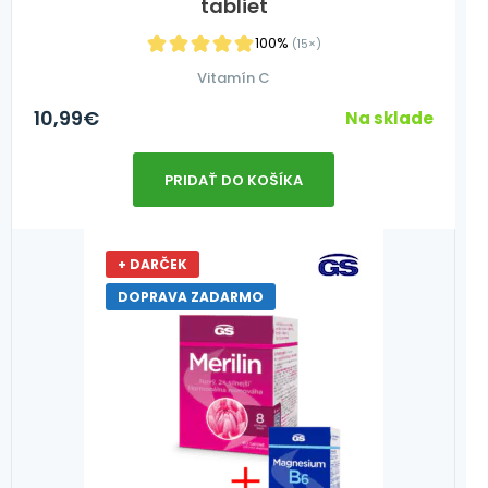
tabliet
100%
(15×)
Vitamín C
10,99
€
Na sklade
PRIDAŤ DO KOŠÍKA
+ DARČEK
DOPRAVA ZADARMO