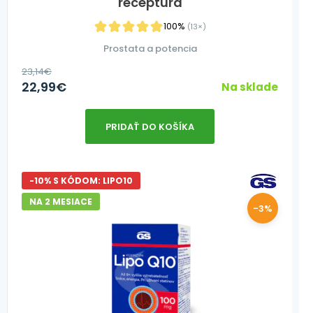
receptúra
100%
(13×)
Prostata a potencia
23,14
€
22,99
€
Na sklade
PRIDAŤ DO KOŠÍKA
-10% S KÓDOM: LIPO10
NA 2 MESIACE
-3%