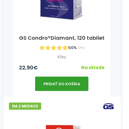
GS Condro®Diamant, 120 tabliet
100%
(7×)
Kĺby
22,90
€
Na sklade
PRIDAŤ DO KOŠÍKA
NA 2 MESIACE