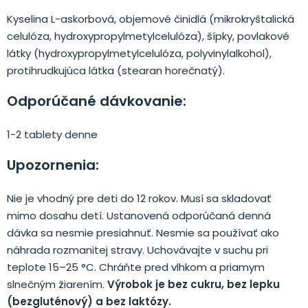
Kyselina L-askorbová, objemové činidlá (mikrokryštalická
celulóza, hydroxypropylmetylcelulóza), šípky, povlakové
látky (hydroxypropylmetylcelulóza, polyvinylalkohol),
protihrudkujúca látka (stearan horečnatý).
Odporúčané dávkovanie:
1-2 tablety denne
Upozornenia:
Nie je vhodný pre deti do 12 rokov. Musí sa skladovať
mimo dosahu detí. Ustanovená odporúčaná denná
dávka sa nesmie presiahnuť. Nesmie sa používať ako
náhrada rozmanitej stravy. Uchovávajte v suchu pri
teplote 15–25 °C. Chráňte pred vlhkom a priamym
slnečným žiarením.
Výrobok je bez cukru, bez lepku
(bezgluténový) a bez laktózy.