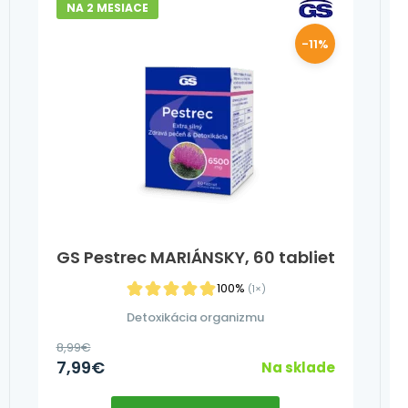
NA 2 MESIACE
-11%
GS Pestrec MARIÁNSKY, 60 tabliet
100%
(1×)
Detoxikácia organizmu
8,99
€
7,99
€
Na sklade