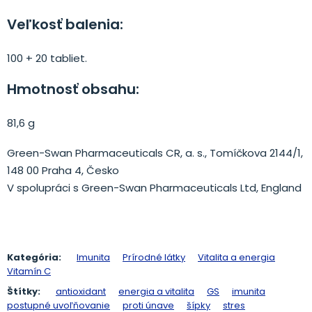
Veľkosť balenia:
100 + 20 tabliet.
Hmotnosť obsahu:
81,6 g
Green-Swan Pharmaceuticals CR, a. s., Tomíčkova 2144/1,
148 00 Praha 4, Česko
V spolupráci s Green-Swan Pharmaceuticals Ltd, England
Kategória:
Imunita
Prírodné látky
Vitalita a energia
Vitamín C
Štítky:
antioxidant
energia a vitalita
GS
imunita
postupné uvoľňovanie
proti únave
šípky
stres