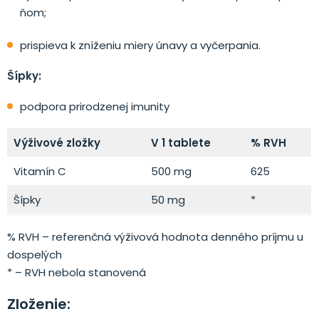
ňom;
prispieva k zníženiu miery únavy a vyčerpania.
Šípky:
podpora prirodzenej imunity
Výživové zložky
V 1 tablete
% RVH
Vitamín C
500 mg
625
Šípky
50 mg
*
% RVH – referenčná výživová hodnota denného príjmu u
dospelých
* – RVH nebola stanovená
Zloženie: