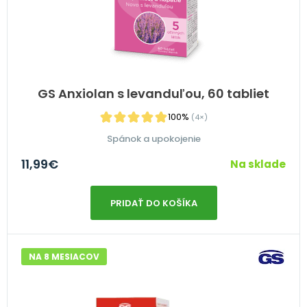
GS Anxiolan s levanduľou, 60 tabliet
100%
(4×)
Spánok a upokojenie
11,99
€
Na sklade
PRIDAŤ DO KOŠÍKA
NA 8 MESIACOV