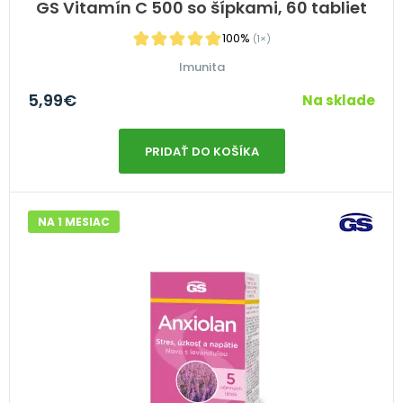
GS Vitamín C 500 so šípkami, 60 tabliet
100%
(1×)
Imunita
5,99
€
Na sklade
PRIDAŤ DO KOŠÍKA
NA 1 MESIAC