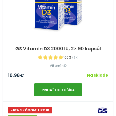
GS Vitamín D3 2000 IU, 2× 90 kapsúl
100%
(6×)
Vitamín D
16,98
€
Na sklade
PRIDAŤ DO KOŠÍKA
-10% S KÓDOM: LIPO10