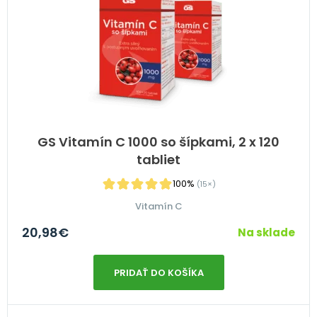
GS Vitamín C 1000 so šípkami, 2 x 120
tabliet
100%
(15×)
Vitamín C
20,98
€
Na sklade
PRIDAŤ DO KOŠÍKA