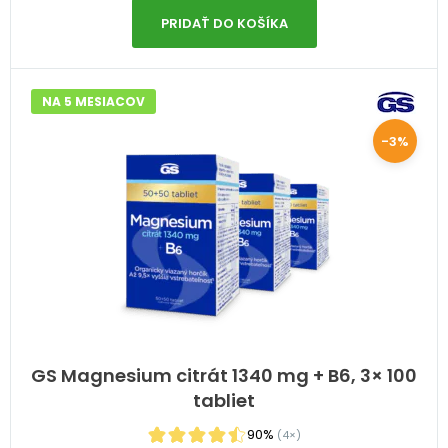
PRIDAŤ DO KOŠÍKA
NA 5 MESIACOV
-3%
GS Magnesium citrát 1340 mg + B6, 3× 100
tabliet
90%
(4×)