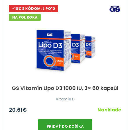
-10% S KÓDOM: LIPO10
NA POL ROKA
GS Vitamín Lipo D3 1000 IU, 3× 60 kapsúl
Vitamín D
20,61
€
Na sklade
PRIDAŤ DO KOŠÍKA