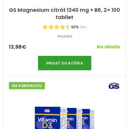
GS Magnesium citrát 1340 mg + B6, 2× 100
tabliet
90%
(4×)
Imunita
13,98
€
Na sklade
PRIDAŤ DO KOŠÍKA
NA 9 MESIACOV