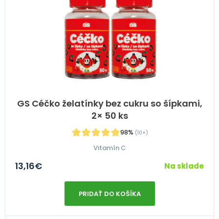
GS Céčko želatínky bez cukru so šípkami,
2× 50 ks
98%
(10×)
Vitamín C
13,16
€
Na sklade
PRIDAŤ DO KOŠÍKA