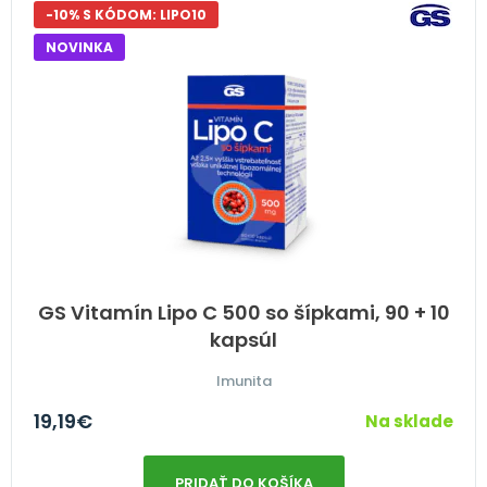
-10% S KÓDOM: LIPO10
NOVINKA
GS Vitamín Lipo C 500 so šípkami, 90 + 10
kapsúl
Imunita
19,19
€
Na sklade
PRIDAŤ DO KOŠÍKA