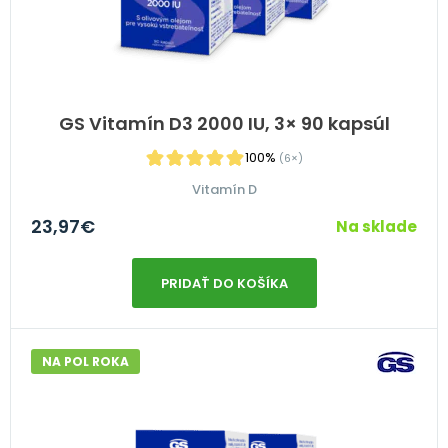
GS Vitamín D3 2000 IU, 3× 90 kapsúl
100%
(6×)
Vitamín D
23,97
€
Na sklade
PRIDAŤ DO KOŠÍKA
NA POL ROKA