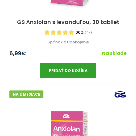
GS Anxiolan s levanduľou, 30 tabliet
100%
(4×)
Spánok a upokojenie
6,99
€
Na sklade
PRIDAŤ DO KOŠÍKA
NA 2 MESIACE