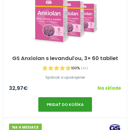
GS Anxiolan s levanduľou, 3× 60 tabliet
100%
(4×)
Spánok a upokojenie
32,97
€
Na sklade
PRIDAŤ DO KOŠÍKA
NA 4 MESIACE