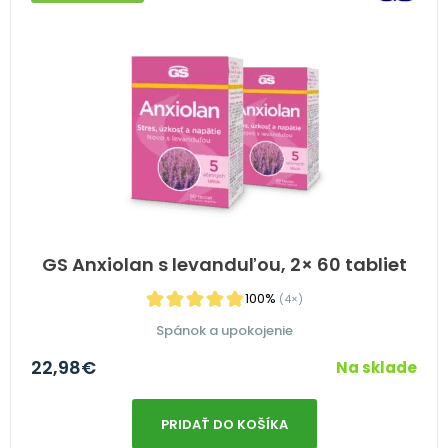
GS Anxiolan s levanduľou, 2× 60 tabliet
100%
(4×)
Spánok a upokojenie
22,98
€
Na sklade
PRIDAŤ DO KOŠÍKA