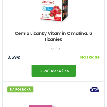
Cemio Lízanky Vitamín C malina, 6
lízaniek
Imunita
3,59
€
Na sklade
PRIDAŤ DO KOŠÍKA
NA POL ROKA