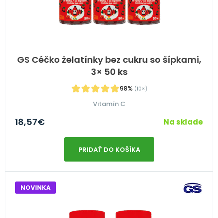
GS Céčko želatínky bez cukru so šípkami,
3× 50 ks
98%
(10×)
Vitamín C
18,57
€
Na sklade
PRIDAŤ DO KOŠÍKA
NOVINKA