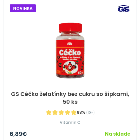
NOVINKA
GS Céčko želatínky bez cukru so šípkami,
50 ks
98%
(10×)
Vitamín C
6,89
€
Na sklade