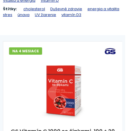
Vitalita a energia
Vitamín D
Štítky:
cholesterol
Duševné zdravie
energia a vitalita
stres
únava
UV žiarenie
vitamín D3
NA 4 MESIACE