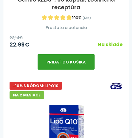
receptúra
100%
(13×)
Prostata a potencia
23,14
€
22,99
€
Na sklade
PRIDAŤ DO KOŠÍKA
-10% S KÓDOM: LIPO10
NA 2 MESIACE