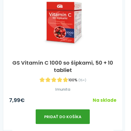
GS Vitamín C 1000 so šípkami, 50 + 10
tabliet
100%
(15×)
Imunita
7,99
€
Na sklade
PRIDAŤ DO KOŠÍKA