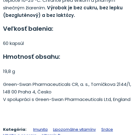
teplote 10-25 °C. Chráňte pred vlhkom a priamym
slnečným žiarením.
Výrobok je bez cukru, bez lepku
(bezgluténový) a bez laktózy.
Veľkosť balenia:
60 kapsúl
Hmotnosť obsahu:
19,8 g
Green-Swan Pharmaceuticals CR, a. s., Tomíčkova 2144/1,
148 00 Praha 4, Česko
V spolupráci s Green-Swan Pharmaceuticals Ltd, England
Kategória:
Imunita
Lipozomálne vitamíny
Srdce