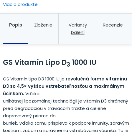
Viac o produkte
Popis
Zloženie
Varianty
Recenzie
balení
GS Vitamín Lipo D
1000 IU
3
GS Vitamín Lipo D3 1000 IU je
revolučná forma vitamínu
D3 so 4,5× vyššou vstrebateľnosťou a maximálnym
účinkom.
Vďaka
unikátnej lipozomálnej technológii je vitamín D3 chránený
pred degradáciou v tráviacom trakte a cielene
dopravovaný priamo do
buniek. Vďaka tomu prispieva k podpore imunity, zdravým
kostiam, zubom a správnemu vstrebávaniu vápnika. To je