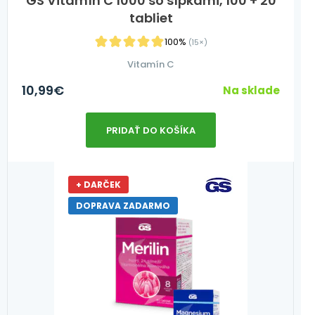
GS Vitamín C 1000 so šípkami, 100 + 20
tabliet
100%
(15×)
Vitamín C
10,99
€
Na sklade
PRIDAŤ DO KOŠÍKA
+ DARČEK
DOPRAVA ZADARMO