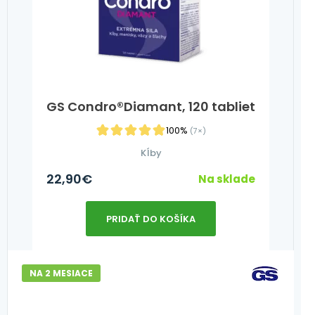
GS Condro®Diamant, 120 tabliet
100%
(7×)
Kĺby
22,90
€
Na sklade
PRIDAŤ DO KOŠÍKA
NA 2 MESIACE