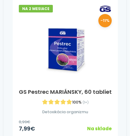
NA 2 MESIACE
-11%
GS Pestrec MARIÁNSKY, 60 tabliet
100%
(1×)
Detoxikácia organizmu
8,99
€
7,99
€
Na sklade