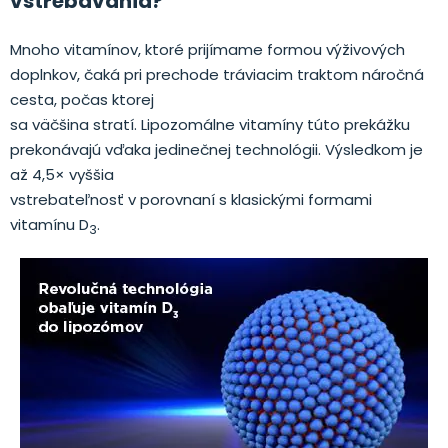
vstrebávania?
Mnoho vitamínov, ktoré prijímame formou výživových
doplnkov, čaká pri prechode tráviacim traktom náročná
cesta, počas ktorej
sa väčšina stratí. Lipozomálne vitamíny túto prekážku
prekonávajú vďaka jedinečnej technológii. Výsledkom je
až 4,5× vyššia
vstrebateľnosť v porovnaní s klasickými formami
vitamínu D
.
3