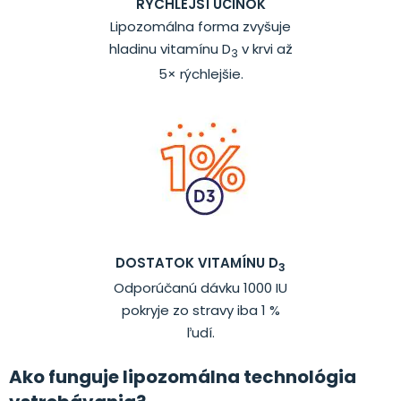
RÝCHLEJŠÍ ÚČINOK
Lipozomálna forma zvyšuje
hladinu vitamínu D
v krvi až
3
5× rýchlejšie.
DOSTATOK VITAMÍNU D
3
Odporúčanú dávku 1000 IU
pokryje zo stravy iba 1 %
ľudí.
Ako funguje lipozomálna technológia