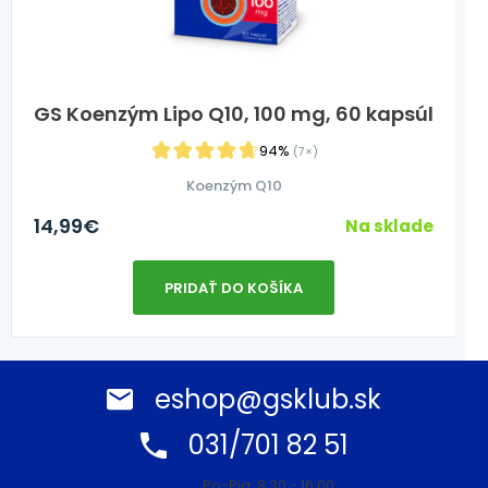
GS Koenzým Lipo Q10, 100 mg, 60 kapsúl
94%
(7×)
Koenzým Q10
14,99
€
Na sklade
PRIDAŤ DO KOŠÍKA
eshop@gsklub.sk
031/701 82 51
Po-Pia: 8:30 - 16:00