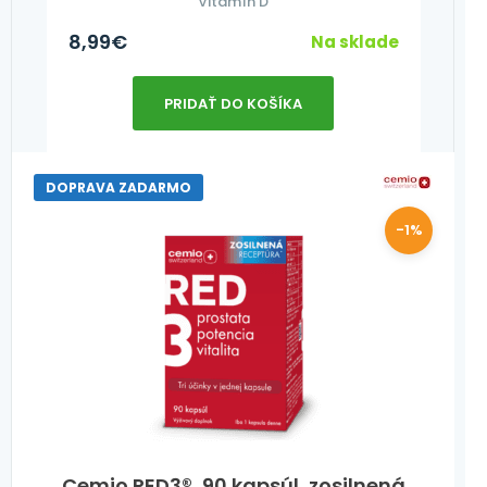
Vitamín D
8,99
€
Na sklade
PRIDAŤ DO KOŠÍKA
DOPRAVA ZADARMO
-1%
Cemio RED3®, 90 kapsúl, zosilnená