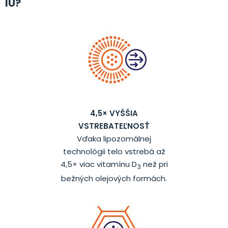
IU?
4,5× VYŠŠIA
VSTREBATEĽNOSŤ
Vďaka lipozomálnej
technológii telo vstrebá až
4,5× viac vitamínu D
než pri
3
bežných olejových formách.