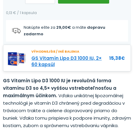
0,13 € / 1 kapsula
Nakúpte ešte za
29,00
€
a máte
dopravu
zadarmo
VÝHODNEJŠIE / INÉ BALENIA
GS Vitamín Lipo D3 1000 IU, 2×
15,38
€
60 kapsúl
GS Vitamín Lipo D3 1000 IU je revolučná forma
vitamínu D3 so 4,5× vyššou vstrebateľnosťou a
maximálnym účinkom.
Vďaka unikátnej lipozomálnej
technológii je vitamín D3 chránený pred degradáciou v
tráviacom trakte a cielene dopravovaný priamo do
buniek. Vďaka tomu prispieva k podpore imunity, zdravým
kostiam, zubom a správnemu vstrebávaniu vápnika.