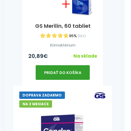
GS Merilin, 60 tabliet
95%
(12×)
Klimaktérium
20,89
€
Na sklade
PRIDAŤ DO KOŠÍKA
DOPRAVA ZADARMO
NA 2 MESIACE