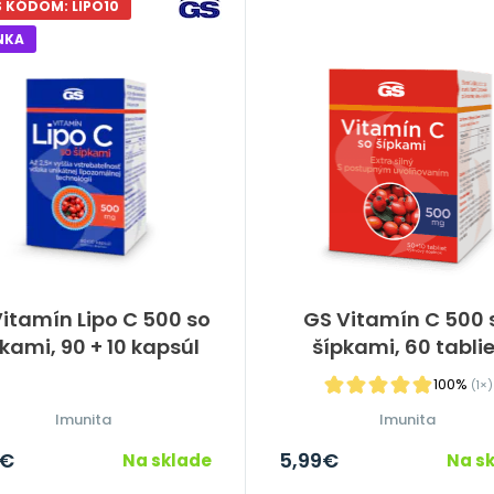
S KÓDOM: LIPO10
NKA
itamín Lipo C 500 so
GS Vitamín C 500 
kami, 90 + 10 kapsúl
šípkami, 60 tablie
100%
(1×)
Imunita
Imunita
€
5,99
€
Na sklade
Na s