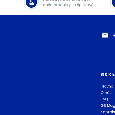
naše produkty sú špičkové
GS Kl
Hlavná 
O nás
FAQ
GS Mag
Kontak