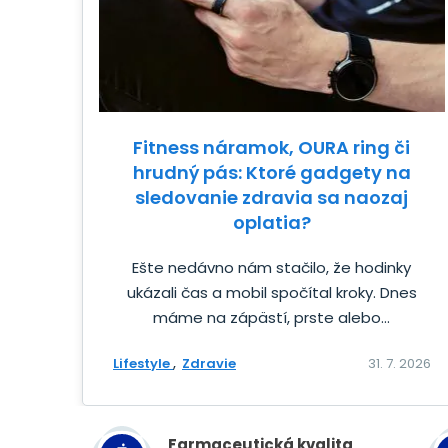
Fitness náramok, OURA ring či
hrudný pás: Ktoré gadgety na
sledovanie zdravia sa naozaj
oplatia?
Ešte nedávno nám stačilo, že hodinky
ukázali čas a mobil spočítal kroky. Dnes
máme na zápästí, prste alebo...
Lifestyle
Zdravie
31. 7. 2026
Farmaceutická kvalita