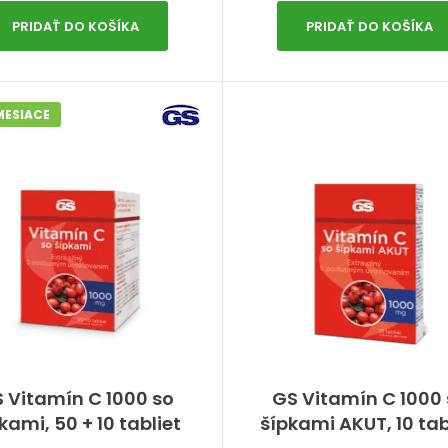
PRIDAŤ DO KOŠÍKA
PRIDAŤ DO KOŠÍKA
MESIACE
 Vitamín C 1000 so
GS Vitamín C 1000 
kami, 50 + 10 tabliet
šípkami AKUT, 10 tab