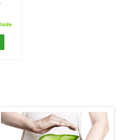
)
klade