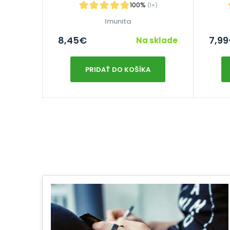
100%
(1×)
Imunita
8,45
€
7,99
Na sklade
PRIDAŤ DO KOŠÍKA