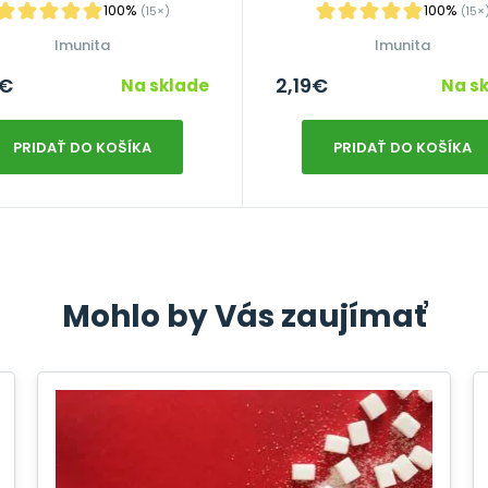
100%
100%
(15×)
(15×
Imunita
Imunita
€
2,19
€
Na sklade
Na s
PRIDAŤ DO KOŠÍKA
PRIDAŤ DO KOŠÍKA
Mohlo by Vás zaujímať