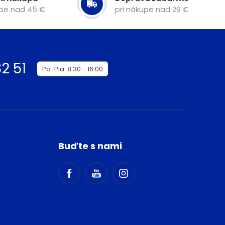
upe nad 45 €
pri nákupe nad 29 €
2 51
Po-Pia: 8:30 - 16:00
Buďte s nami