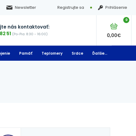
Newsletter
Registrujte sa
Prihlásenie
0
te nás kontaktovať:
82 51
(Po-Pia: 8:30 - 16:00)
0,00
€
jenie
Pamäť
Teplomery
Srdce
Ďalšie...