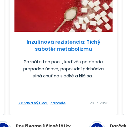
Inzulínová rezistencia: Tichý
sabotér metabolizmu
Poznáte ten pocit, keď vás po obede
prepadne únava, popoludní prichádza
silná chuť na sladké a kilá sa...
Zdravá výživa
Zdravie
23. 7. 2026
Používame účinné látky
Darček