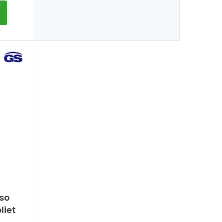
so
liet