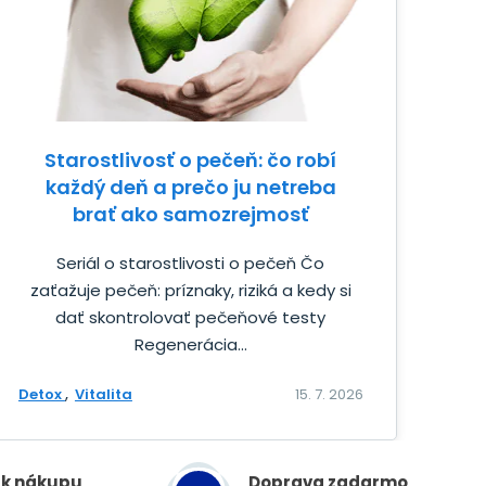
Starostlivosť o pečeň: čo robí
každý deň a prečo ju netreba
brať ako samozrejmosť
Seriál o starostlivosti o pečeň Čo
zaťažuje pečeň: príznaky, riziká a kedy si
dať skontrolovať pečeňové testy
Regenerácia...
Detox
Vitalita
15. 7. 2026
 k nákupu
Doprava zadarmo