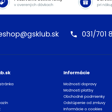
v overených dávkach
pri nák
eshop@gsklub.sk
031/701 8
ub.sk
Informácie
stránka
Možnosti dopravy
Možnosti platby
Obchodné podmienky
azín
Odstúpenie od zmluvy
t
Informácie o cookies