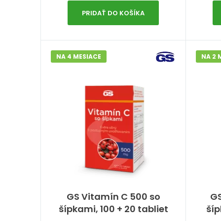
PRIDAŤ DO KOŠÍKA
NA 4 MESIACE
NA 2 
GS Vitamín C 500 so
GS
šípkami, 100 + 20 tabliet
šíp