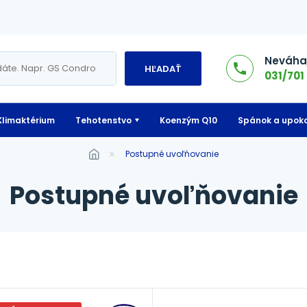
Neváhaj
HĽADAŤ
031/701 
Klimaktérium
Tehotenstvo
Koenzým Q10
Spánok a upoko
postupné uvoľňovanie
postupné uvoľňovanie