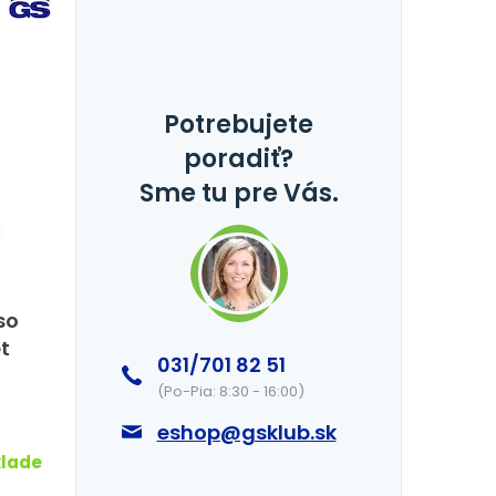
Potrebujete
poradiť?
Sme tu pre Vás.
so
t
031/701 82 51
(Po-Pia: 8:30 - 16:00)
eshop@gsklub.sk
klade