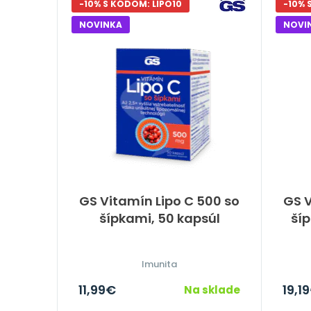
-10% S KÓDOM: LIPO10
-10% 
NOVINKA
NOVI
GS Vitamín Lipo C 500 so
GS V
šípkami, 50 kapsúl
šíp
Imunita
11,99
€
19,19
Na sklade