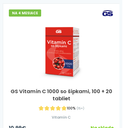
NA 4 MESIACE
GS Vitamín C 1000 so šípkami, 100 + 20
tabliet
100%
(15×)
Vitamín C
10,99
€
Na sklade