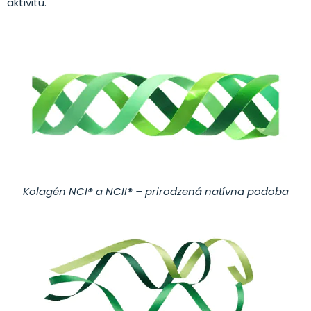
aktivitu.
Kolagén NCI® a NCII® – prirodzená natívna podoba