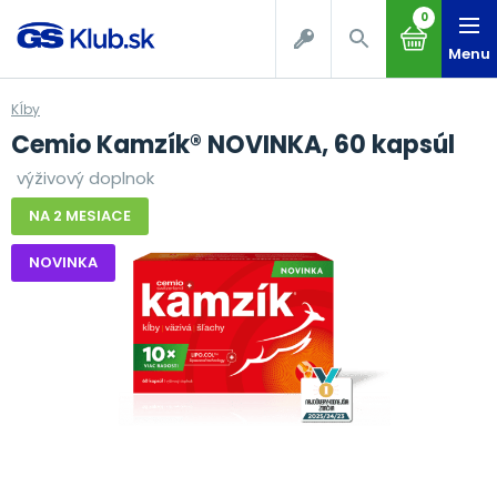
0
Menu
Kĺby
Cemio Kamzík® NOVINKA, 60 kapsúl
výživový doplnok
NA 2 MESIACE
NOVINKA