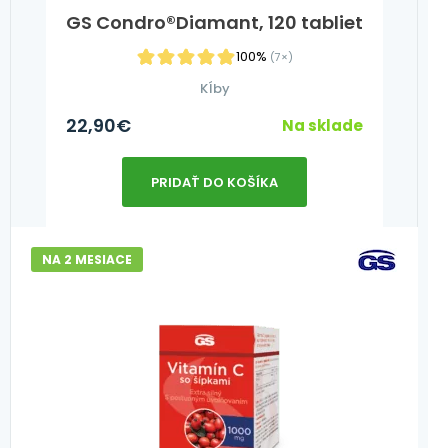
GS Condro®Diamant, 120 tabliet
100%
(7×)
Kĺby
22,90
€
Na sklade
PRIDAŤ DO KOŠÍKA
NA 2 MESIACE