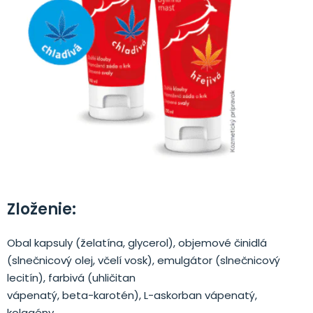
Zloženie:
Obal kapsuly (želatína, glycerol), objemové činidlá
(slnečnicový olej, včelí vosk), emulgátor (slnečnicový
lecitín), farbivá (uhličitan
vápenatý, beta-karotén), L-askorban vápenatý,
kolagény.