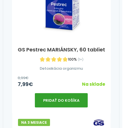
GS Pestrec MARIÁNSKY, 60 tabliet
100%
(1×)
Detoxikácia organizmu
8,99
€
7,99
€
Na sklade
PRIDAŤ DO KOŠÍKA
NA 3 MESIACE