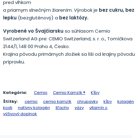
pred vlhkom
a priamym slnečným žiarením. Výrobok je
bez cukru, bez
lepku
(bezgluténový) a
bez laktózy.
Vyrobené vo Švajčiarsku
so súhlasom Cemio
Switzerland AG pre: CEMIO Switzerland, s. r. o., Tomíčkova
2144/1, 148 00 Praha 4, Česko.
Krajina pôvodu primárnych zložiek sa líši od krajiny pôvodu
prípravku.
Kategória:
Cemio
Cemio Kamzík ®
Kĺby
Štítky:
cemio
cemio kamzík
chrupavky
kĺby
kolagén
kosti
natívny kolagén
šľachy
väzy
vitamín c
výživový doplnok