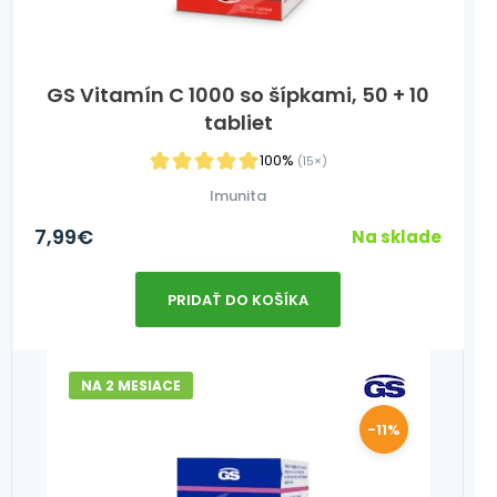
GS Vitamín C 1000 so šípkami, 50 + 10
tabliet
100%
(15×)
Imunita
7,99
€
Na sklade
PRIDAŤ DO KOŠÍKA
NA 2 MESIACE
-11%