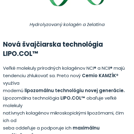
Hydrolyzovaný kolagén a želatína
Nová švajčiarska technológia
LIPO.COL™
Veľké molekuly prírodných kolagénov NCI® a NCII® majú
tendenciu zhlukovať sa. Preto nový
Cemio KAMZÍK®
využíva
modernú
lipozomálnu technológiu novej generácie.
Lipozomálna technológia
LIPO.COL™
obaľuje veľké
molekuly
natívnych kolagénov mikroskopickými lipozómami, čím
ich od
seba oddeľuje a podporuje ich
maximálnu