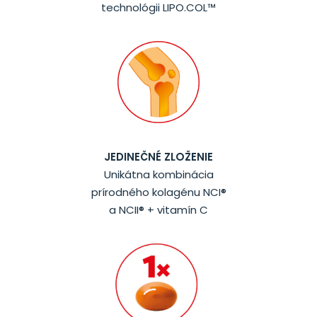
technológii LIPO.COL™
JEDINEČNÉ ZLOŽENIE
Unikátna kombinácia
prírodného kolagénu NCI®
a NCII® + vitamín C