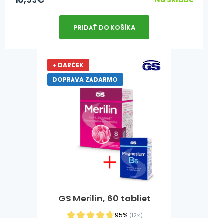
PRIDAŤ DO KOŠÍKA
+ DARČEK
DOPRAVA ZADARMO
GS Merilin, 60 tabliet
95%
(12×)