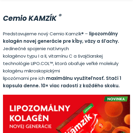
®
Cemio KAMZÍK
Predstavujeme nový Cemio Kamzík® –
lipozomálny
kolagén novej generácie pre kĺby, väzy a šľachy.
Jedinečné spojenie natívnych
kolagénov typu I a II, vitamínu C a švajčiarskej
technológie LIPO.COL™, ktorá obaľuje veľké molekuly
kolagénu mikroskopickými
lipozómami pre ich
maximálnu využiteľnosť. Stačí 1
kapsula denne. 10× viac radosti z každého skoku.