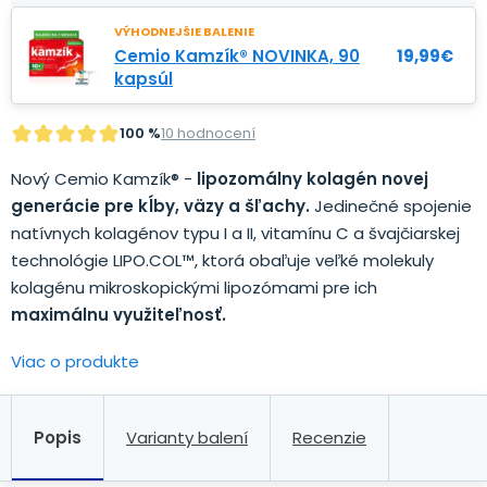
VÝHODNEJŠIE BALENIE
Cemio Kamzík® NOVINKA, 90
19,99
€
kapsúl
100 %
10 hodnocení
Nový Cemio Kamzík® -
lipozomálny kolagén novej
generácie pre kĺby, väzy a šľachy.
Jedinečné spojenie
natívnych kolagénov typu I a II, vitamínu C a švajčiarskej
technológie LIPO.COL™, ktorá obaľuje veľké molekuly
kolagénu mikroskopickými lipozómami pre ich
maximálnu využiteľnosť.
Viac o produkte
Popis
Varianty balení
Recenzie