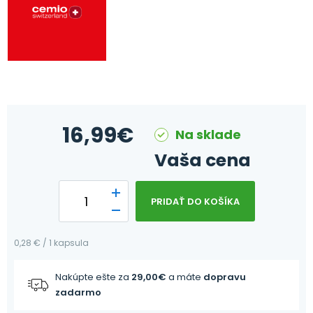
16,99
€
Na sklade
Vaša cena
PRIDAŤ DO KOŠÍKA
0,28 € / 1 kapsula
Nakúpte ešte za
29,00
€
a máte
dopravu
zadarmo