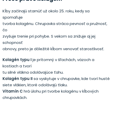
Kĺby začínajú starnúť už okolo 25. roku, kedy sa
spomaľuje
tvorba kolagénu. Chrupavka stráca pevnosť a pružnosť,
čo
zvyšuje trenie pri pohybe. S vekom sa znižuje aj jej
schopnosť
obnovy, preto je dôležité kĺbom venovať starostlivosť.
Kolagén typu I
je prítomný v šľachách, väzoch a
kostiach a tvorí
tu silné vlákna odolávajúce ťahu.
Kolagén typu II
sa vyskytuje v chrupavke, kde tvorí husté
siete vlákien, ktoré odolávajú tlaku.
Vitamín C
hrá úlohu pri tvorbe kolagénu v kĺbových
chrupavkách.