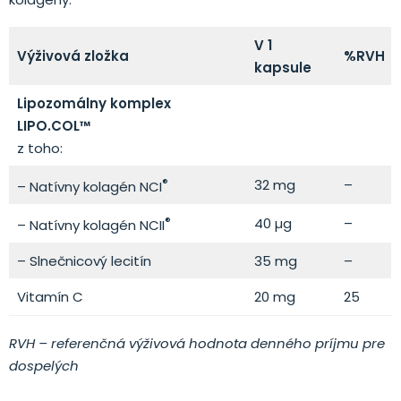
V 1
Výživová zložka
%RVH
kapsule
Lipozomálny komplex
LIPO.COL™
z toho:
®
32 mg
–
– Natívny kolagén NCI
®
40 µg
–
– Natívny kolagén NCII
– Slnečnicový lecitín
35 mg
–
Vitamín C
20 mg
25
RVH – referenčná výživová hodnota denného príjmu pre
dospelých