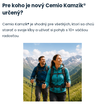
Pre koho je nový Cemio Kamzík®
určený?
Cemio Kamzík® je vhodný pre všetkých, ktorí sa chcú
starať o svoje kĺby a užívať si pohyb s 10× väčšou
radosťou.