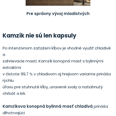
Pre správny vývoj mladistvých
Kamzík nie sú len kapsuly
Po intenzívnom zaťažení kĺbov je vhodné využiť chladivé
a
zahrievacie masti. Kamzík konopná masť s bylinnými
extraktmi
v čistote 99,7 % v chladivom aj hrejivom variante prináša
rýchlu
úľavu pre stuhnuté kĺby, unavené svaly a natiahnutý
chrbát a krk.
Kamzíkova konopná bylinná masť chladivá
prináša
dlhotrvajúci