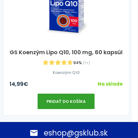
GS Koenzým Lipo Q10, 100 mg, 60 kapsúl
94%
(7×)
Koenzým Q10
14,99
€
Na sklade
PRIDAŤ DO KOŠÍKA
eshop@gsklub.sk