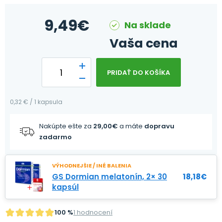
9,49
€
Na sklade
Vaša cena
PRIDAŤ DO KOŠÍKA
0,32 € / 1 kapsula
Nakúpte ešte za
29,00
€
a máte
dopravu
zadarmo
VÝHODNEJŠIE / INÉ BALENIA
GS Dormian melatonín, 2× 30
18,18
€
kapsúl
100 %
1 hodnocení