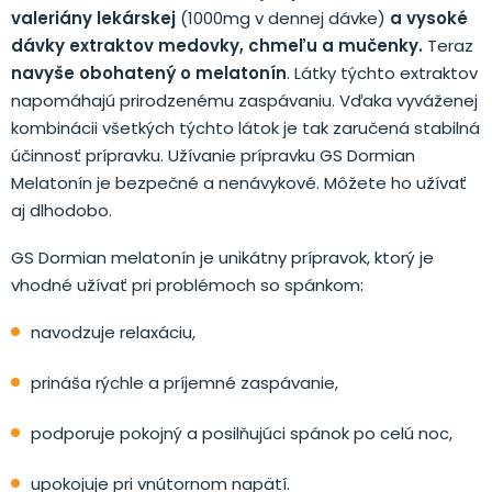
valeriány lekárskej
(1000mg v dennej dávke)
a vysoké
dávky extraktov medovky, chmeľu a mučenky.
Teraz
navyše obohatený o melatonín
. Látky týchto extraktov
napomáhajú prirodzenému zaspávaniu. Vďaka vyváženej
kombinácii všetkých týchto látok je tak zaručená stabilná
účinnosť prípravku. Užívanie prípravku GS Dormian
Melatonín je bezpečné a nenávykové. Môžete ho užívať
aj dlhodobo.
GS Dormian melatonín je unikátny prípravok, ktorý je
vhodné užívať pri problémoch so spánkom:
navodzuje relaxáciu,
prináša rýchle a príjemné zaspávanie,
podporuje pokojný a posilňujúci spánok po celú noc,
upokojuje pri vnútornom napätí.