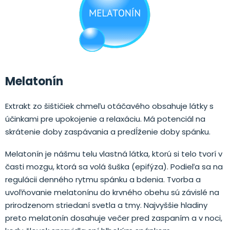
Melatonín
Extrakt zo šištičiek chmeľu otáčavého obsahuje látky s
účinkami pre upokojenie a relaxáciu. Má potenciál na
skrátenie doby zaspávania a predĺženie doby spánku.
Melatonín je nášmu telu vlastná látka, ktorú si telo tvorí v
časti mozgu, ktorá sa volá šuška (epifýza). Podieľa sa na
regulácii denného rytmu spánku a bdenia. Tvorba a
uvoľňovanie melatonínu do krvného obehu sú závislé na
prirodzenom striedaní svetla a tmy. Najvyššie hladiny
preto melatonín dosahuje večer pred zaspaním a v noci,