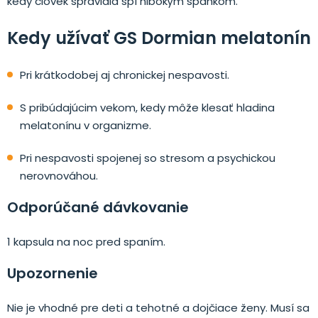
kedy človek spravidla spí hlbokým spánkom.
Kedy užívať GS Dormian melatonín
Pri krátkodobej aj chronickej nespavosti.
S pribúdajúcim vekom, kedy môže klesať hladina
melatonínu v organizme.
Pri nespavosti spojenej so stresom a psychickou
nerovnováhou.
Odporúčané dávkovanie
1 kapsula na noc pred spaním.
Upozornenie
Nie je vhodné pre deti a tehotné a dojčiace ženy. Musí sa