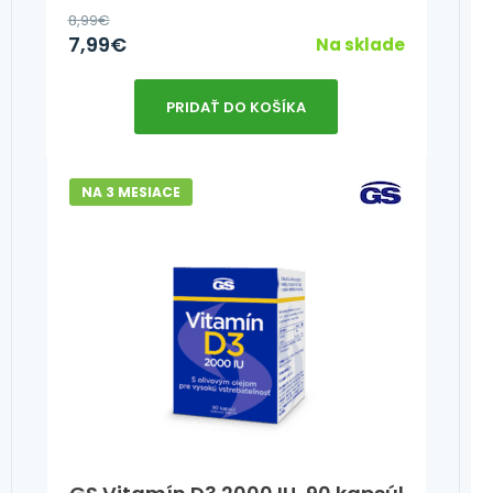
8,99
€
7,99
€
Na sklade
PRIDAŤ DO KOŠÍKA
NA 3 MESIACE