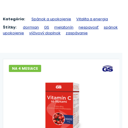
Kategória:
Spánok a upokojenie
Vitalita a energia
Štítky:
dormian
GS
melatonín
nespavosť
spánok
upokojenie
výživový doplnok
zaspávanie
NA 4 MESIACE