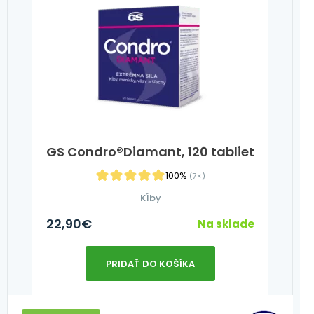
GS Condro®Diamant, 120 tabliet
100%
(7×)
Kĺby
22,90
€
Na sklade
PRIDAŤ DO KOŠÍKA