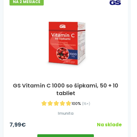
NA 2 MESIACE
GS Vitamín C 1000 so šípkami, 50 + 10
tabliet
100%
(15×)
Imunita
7,99
€
Na sklade