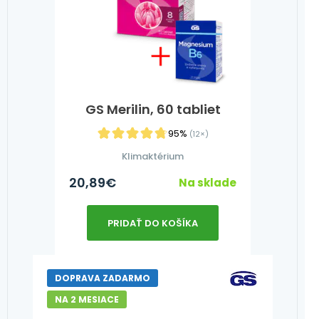
GS Merilin, 60 tabliet
95%
(12×)
Klimaktérium
20,89
€
Na sklade
PRIDAŤ DO KOŠÍKA
DOPRAVA ZADARMO
NA 2 MESIACE