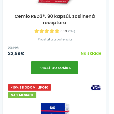
Cemio RED3®, 90 kapsúl, zosilnená
receptúra
100%
(13×)
Prostata a potencia
23,14
€
22,99
€
Na sklade
PRIDAŤ DO KOŠÍKA
-10% S KÓDOM: LIPO10
NA 2 MESIACE