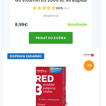
GS Vitamín D3 2000 IU, 90 kapsúl
100%
(6×)
Vitamín D
8,99
€
Na sklade
PRIDAŤ DO KOŠÍKA
DOPRAVA ZADARMO
-1%