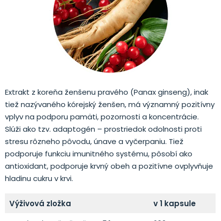
Extrakt z koreňa ženšenu pravého (Panax ginseng), inak
tiež nazývaného kórejský ženšen, má významný pozitívny
vplyv na podporu pamäti, pozornosti a koncentrácie.
Slúži ako tzv. adaptogén – prostriedok odolnosti proti
stresu rôzneho pôvodu, únave a vyčerpaniu. Tiež
podporuje funkciu imunitného systému, pôsobí ako
antioxidant, podporuje krvný obeh a pozitívne ovplyvňuje
hladinu cukru v krvi.
Výživová zložka
v 1 kapsule