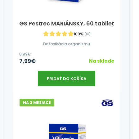
GS Pestrec MARIÁNSKY, 60 tabliet
100%
(1×)
Detoxikácia organizmu
8,99
€
7,99
€
Na sklade
PRIDAŤ DO KOŠÍKA
NA 3 MESIACE