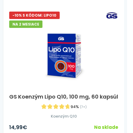
-10% S KÓDOM: LIPO10
NA 2 MESIACE
GS Koenzým Lipo Q10, 100 mg, 60 kapsúl
94%
(7×)
Koenzým Q10
14,99
€
Na sklade