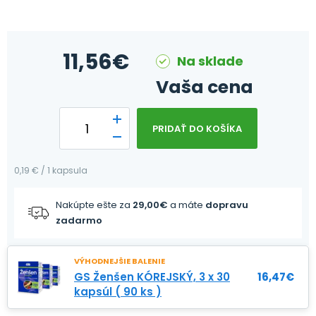
11,56
€
Na sklade
Vaša cena
PRIDAŤ DO KOŠÍKA
0,19 € / 1 kapsula
Nakúpte ešte za
29,00
€
a máte
dopravu
zadarmo
VÝHODNEJŠIE BALENIE
GS Ženšen KÓREJSKÝ, 3 x 30
16,47
€
kapsúl ( 90 ks )