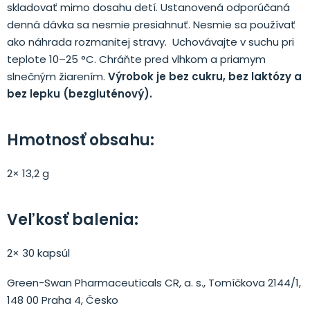
skladovať mimo dosahu detí. Ustanovená odporúčaná
denná dávka sa nesmie presiahnuť. Nesmie sa používať
ako náhrada rozmanitej stravy. Uchovávajte v suchu pri
teplote 10–25 °C. Chráňte pred vlhkom a priamym
slnečným žiarením.
Výrobok je bez cukru, bez laktózy a
bez lepku (bezgluténový).
Hmotnosť obsahu:
2× 13,2 g
Veľkosť balenia:
2× 30 kapsúl
Green-Swan Pharmaceuticals CR, a. s., Tomíčkova 2144/1,
148 00 Praha 4, Česko