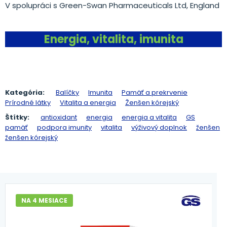
V spolupráci s Green-Swan Pharmaceuticals Ltd, England
Energia, vitalita, imunita
Kategória:
Balíčky
Imunita
Pamäť a prekrvenie
Prírodné látky
Vitalita a energia
Ženšen kórejský
Štítky:
antioxidant
energia
energia a vitalita
GS
pamäť
podpora imunity
vitalita
výživový doplnok
ženšen
ženšen kórejský
NA 4 MESIACE