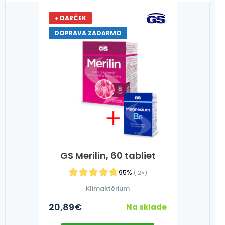
+ DARČEK
DOPRAVA ZADARMO
GS Merilin, 60 tabliet
95%
(12×)
Klimaktérium
20,89
€
Na sklade