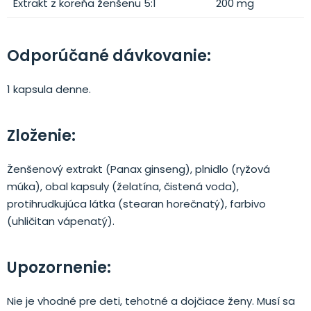
Extrakt z koreňa ženšenu 5:1
200 mg
Odporúčané dávkovanie:
1 kapsula denne.
Zloženie:
Ženšenový extrakt (Panax ginseng), plnidlo (ryžová
múka), obal kapsuly (želatína, čistená voda),
protihrudkujúca látka (stearan horečnatý), farbivo
(uhličitan vápenatý).
Upozornenie:
Nie je vhodné pre deti, tehotné a dojčiace ženy. Musí sa