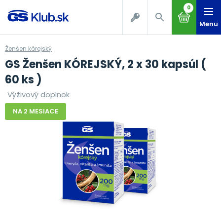
0
Menu
Ženšen kórejský
GS Ženšen KÓREJSKÝ, 2 x 30 kapsúl (
60 ks )
Výživový doplnok
NA 2 MESIACE