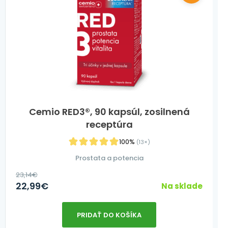
Cemio RED3®, 90 kapsúl, zosilnená
receptúra
100%
(13×)
Prostata a potencia
23,14
€
22,99
€
Na sklade
PRIDAŤ DO KOŠÍKA