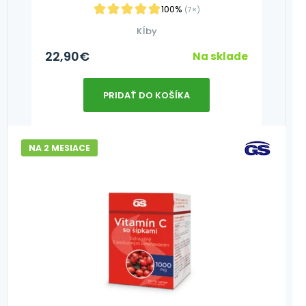
100%
(7×)
Kĺby
22,90
€
Na sklade
PRIDAŤ DO KOŠÍKA
NA 2 MESIACE