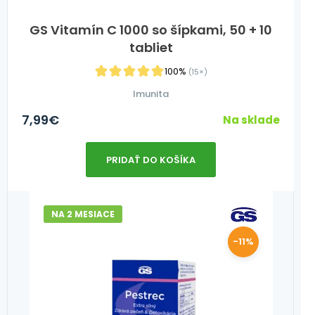
GS Vitamín C 1000 so šípkami, 50 + 10
tabliet
100%
(15×)
Imunita
7,99
€
Na sklade
PRIDAŤ DO KOŠÍKA
NA 2 MESIACE
-11%