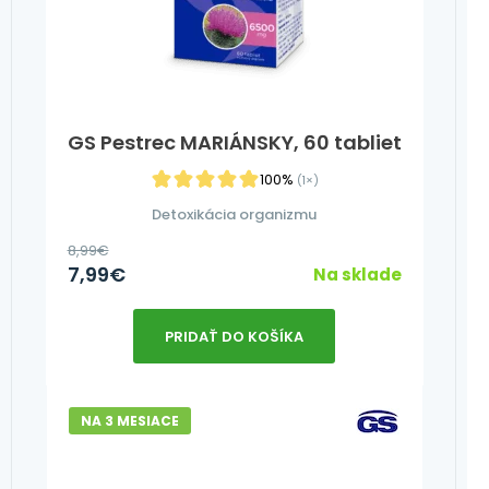
GS Pestrec MARIÁNSKY, 60 tabliet
100%
(1×)
Detoxikácia organizmu
8,99
€
7,99
€
Na sklade
PRIDAŤ DO KOŠÍKA
NA 3 MESIACE