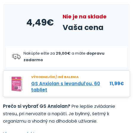
Nie je na sklade
4,49
€
Vaša cena
Nakúpte ešte za
29,00
€
a máte
dopravu
zadarmo
VÝHODNEJŠIE / INÉ BALENIA
GS Anxiolan s levanduľou, 60
11,99
€
tabliet
Prečo si vybrať GS Anxiolan?
Pre lepšie zvládanie
stresu, pri nervozite a napätí. Je bylinný, šetrný k
organizmu a vhodný na dlhodobé užívanie.