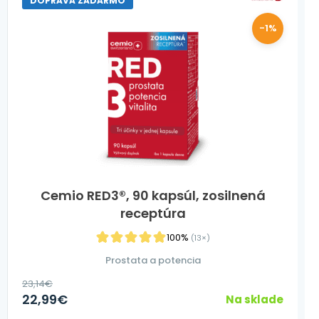
DOPRAVA ZADARMO
-1%
Cemio RED3®, 90 kapsúl, zosilnená
receptúra
100%
(13×)
Prostata a potencia
23,14
€
22,99
€
Na sklade