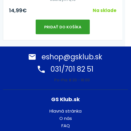
14,99
€
Na sklade
PRIDAŤ DO KOŠÍKA
eshop@gsklub.sk
031/701 82 51
Po-Pia: 8:30 - 16:00
GS Klub.sk
Hlavná stránka
O nás
FAQ