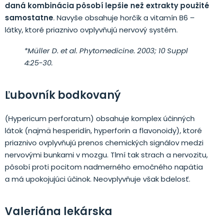
daná kombinácia pôsobí lepšie než extrakty použité
samostatne
. Navyše obsahuje horčík a vitamín B6 –
látky, ktoré priaznivo ovplyvňujú nervový systém.
*Müller D. et al. Phytomedicine. 2003; 10 Suppl
4:25-30.
Ľubovník bodkovaný
(Hypericum perforatum) obsahuje komplex účinných
látok (najmä hesperidín, hyperforin a flavonoidy), ktoré
priaznivo ovplyvňujú prenos chemických signálov medzi
nervovými bunkami v mozgu. Tlmí tak strach a nervozitu,
pôsobí proti pocitom nadmerného emočného napätia
a má upokojujúci účinok. Neovplyvňuje však bdelosť.
Valeriána lekárska