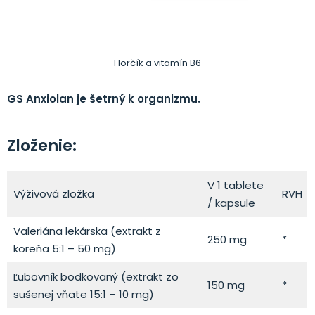
Horčík a vitamín B6
GS Anxiolan je šetrný k organizmu.
Zloženie:
V 1 tablete
Výživová zložka
RVH
/ kapsule
Valeriána lekárska (extrakt z
250 mg
*
koreňa 5:1 – 50 mg)
Ľubovník bodkovaný (extrakt zo
150 mg
*
sušenej vňate 15:1 – 10 mg)