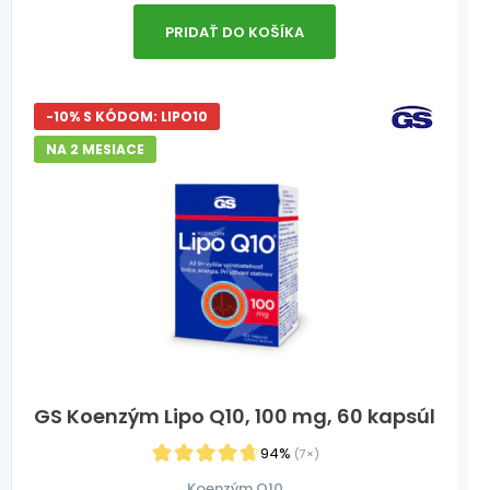
PRIDAŤ DO KOŠÍKA
-10% S KÓDOM: LIPO10
NA 2 MESIACE
GS Koenzým Lipo Q10, 100 mg, 60 kapsúl
94%
(7×)
Koenzým Q10