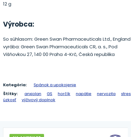
12 g
Výrobca:
So súhlasom: Green Swan Pharmaceuticals Ltd., England
vyrába: Green Swan Pharmaceuticals CR, a. s., Pod
Višňovkou 27, 140 00 Praha 4-Krč, Česká republika
Kategória:
Spánok a upokojenie
Štítky:
anxiolan
GS
horčík
napätie
nervozita
stres
úzkosť
výživový doplnok