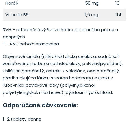
Horčík
50 mg
13
Vitamín B6
1,6 mg
114
RVH – referenčná výživová hodnota denného príjmu u
dospelých
* – RVH nebola stanovená
Objemové činidlá (mikrokryštalická celulóza, sodná soľ
zosieťovanej karboxymethylcelulózy, polyvinylpyrolidón),
uhličitan horečnatý, extrakt z valeriány, oxid horečnatý,
protihrudkujúca látka (stearan horečnatý) extrakt z
ľubovníka, povlakové látky (polyvinylalkohol,
polyetylénglykol, mastenec), pyridoxín hydrochlorid.
Odporúčané dávkovanie:
1–2 tablety denne