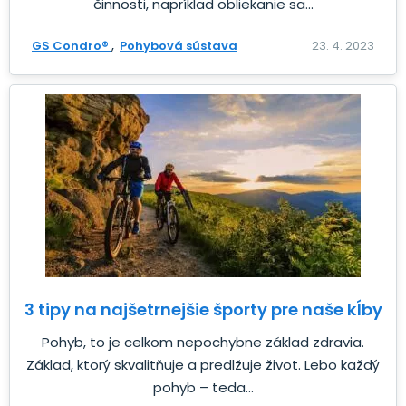
činnosti, napríklad obliekanie sa...
GS Condro®
Pohybová sústava
23. 4. 2023
3 tipy na najšetrnejšie športy pre naše kĺby
Pohyb, to je celkom nepochybne základ zdravia.
Základ, ktorý skvalitňuje a predlžuje život. Lebo každý
pohyb – teda...