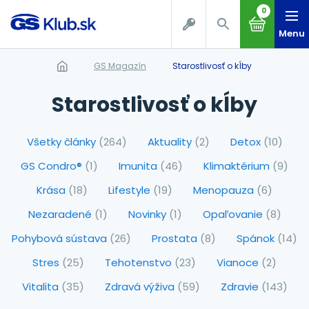
0
Menu
GS Magazín
Starostlivosť o kĺby
Starostlivosť o kĺby
Všetky články
(264)
Aktuality
(2)
Detox
(10)
GS Condro®
(1)
Imunita
(46)
Klimaktérium
(9)
Krása
(18)
Lifestyle
(19)
Menopauza
(6)
Nezaradené
(1)
Novinky
(1)
Opaľovanie
(8)
Pohybová sústava
(26)
Prostata
(8)
Spánok
(14)
Stres
(25)
Tehotenstvo
(23)
Vianoce
(2)
Vitalita
(35)
Zdravá výživa
(59)
Zdravie
(143)