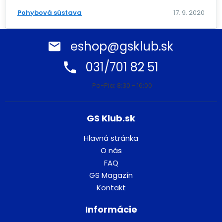
Pohybová sústava
17. 9. 2020
eshop@gsklub.sk
031/701 82 51
Po-Pia: 8:30 - 16:00
GS Klub.sk
Hlavná stránka
O nás
FAQ
GS Magazín
Kontakt
Informácie