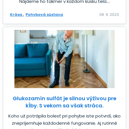
Nájdeme ho takmer v každom kúsku tela....
Krása
Pohybová sústava
08. 9. 2023
Glukozamín sulfát je silnou výživou pre
kĺby. S vekom sa však stráca.
Koho už potrápila bolesť pri pohybe iste potvrdí, ako
znepríjemňuje každodenné fungovanie. Aj rutinné