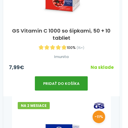
GS Vitamín C 1000 so šípkami, 50 + 10
tabliet
100%
(15×)
Imunita
7,99
€
Na sklade
PRIDAŤ DO KOŠÍKA
NA 2 MESIACE
-11%