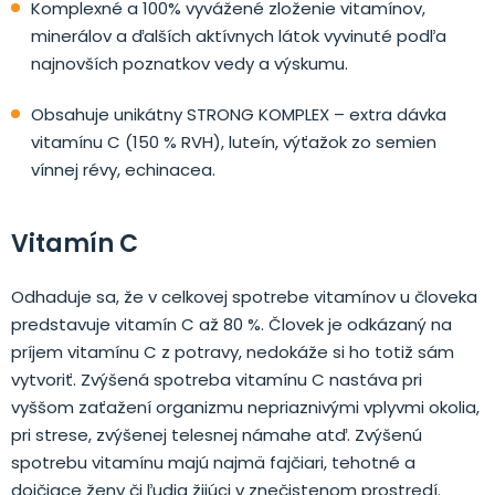
Komplexné a 100% vyvážené zloženie vitamínov,
minerálov a ďalších aktívnych látok vyvinuté podľa
najnovších poznatkov vedy a výskumu.
Obsahuje unikátny STRONG KOMPLEX – extra dávka
vitamínu C (150 % RVH), luteín, výťažok zo semien
vínnej révy, echinacea.
Vitamín C
Odhaduje sa, že v celkovej spotrebe vitamínov u človeka
predstavuje vitamín C až 80 %. Človek je odkázaný na
príjem vitamínu C z potravy, nedokáže si ho totiž sám
vytvoriť. Zvýšená spotreba vitamínu C nastáva pri
vyššom zaťažení organizmu nepriaznivými vplyvmi okolia,
pri strese, zvýšenej telesnej námahe atď. Zvýšenú
spotrebu vitamínu majú najmä fajčiari, tehotné a
dojčiace ženy či ľudia žijúci v znečistenom prostredí.