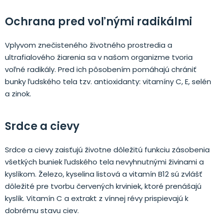
Ochrana pred voľnými radikálmi
Vplyvom znečisteného životného prostredia a
ultrafialového žiarenia sa v našom organizme tvoria
voľné radikály. Pred ich pôsobením pomáhajú chrániť
bunky ľudského tela tzv. antioxidanty: vitamíny C, E, selén
a zinok.
Srdce a cievy
Srdce a cievy zaisťujú životne dôležitú funkciu zásobenia
všetkých buniek ľudského tela nevyhnutnými živinami a
kyslíkom. Železo, kyselina listová a vitamín B12 sú zvlášť
dôležité pre tvorbu červených krviniek, ktoré prenášajú
kyslík. Vitamín C a extrakt z vínnej révy prispievajú k
dobrému stavu ciev.