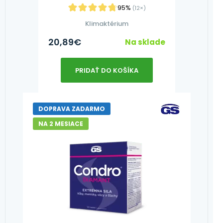
95%
(12×)
Klimaktérium
20,89
€
Na sklade
PRIDAŤ DO KOŠÍKA
DOPRAVA ZADARMO
NA 2 MESIACE