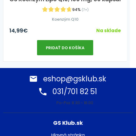
94%
(7×)
Koenzým Q10
14,99
€
Na sklade
PRIDAŤ DO KOŠÍKA
eshop@gsklub.sk
031/701 82 51
Po-Pia: 8:30 - 16:00
GS Klub.sk
Hlavná stránka