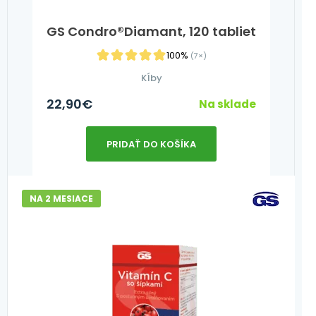
GS Condro®Diamant, 120 tabliet
100%
(7×)
Kĺby
22,90
€
Na sklade
PRIDAŤ DO KOŠÍKA
NA 2 MESIACE