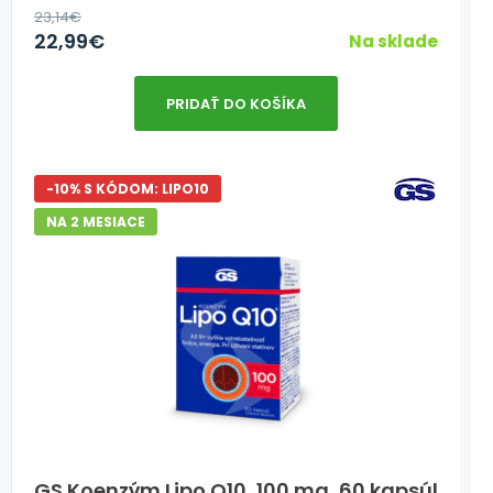
23,14
€
22,99
€
Na sklade
PRIDAŤ DO KOŠÍKA
-10% S KÓDOM: LIPO10
NA 2 MESIACE
GS Koenzým Lipo Q10, 100 mg, 60 kapsúl