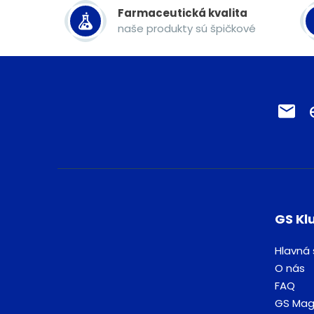
Farmaceutická kvalita
naše produkty sú špičkové
GS Kl
Hlavná 
O nás
FAQ
GS Mag