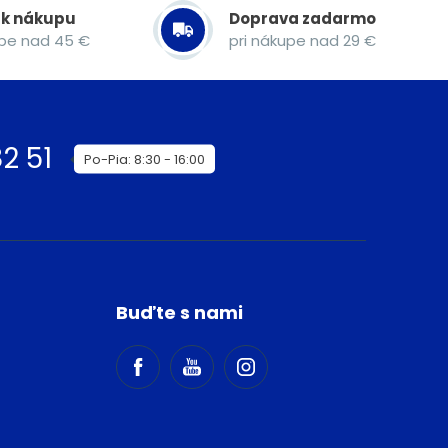
 k nákupu
Doprava zadarmo
upe nad 45 €
pri nákupe nad 29 €
2 51
Po-Pia: 8:30 - 16:00
Buďte s nami