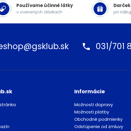
Používame účinné látky
Darček
v overených dávkach
pri nák
eshop@gsklub.sk
031/701 8
ub.sk
Informácie
stránka
Možnosti dopravy
Možnosti platby
Obchodné podmienky
azín
Odstúpenie od zmluvy