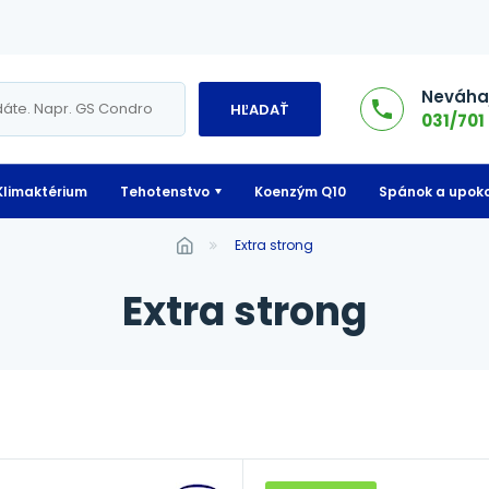
Neváhaj
HĽADAŤ
031/701 
Klimaktérium
Tehotenstvo
Koenzým Q10
Spánok a upoko
extra strong
extra strong