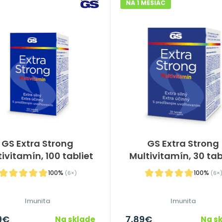
NA 1 MESIAC
GS Extra Strong
GS Extra Strong
ivitamín, 100 tabliet
Multivitamín, 30 tab
100%
100%
(6×)
(6×
Imunita
Imunita
9
€
7,89
€
Na sklade
Na s