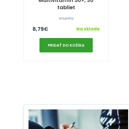
Multivitamín 50+, 30
tabliet
Imunita
8,79
€
Na sklade
PRIDAŤ DO KOŠÍKA