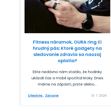
Fitness náramok, OURA ring či
hrudný pás: Ktoré gadgety na
sledovanie zdravia sa naozaj
oplatia?
Ešte nedávno nám stačilo, že hodinky
ukázali čas a mobil spočítal kroky. Dnes
máme na zápästí, prste alebo...
Lifestyle
Zdravie
31. 7. 2026