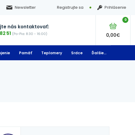
Newsletter
Registrujte sa
Prihlásenie
0
te nás kontaktovať:
82 51
(Po-Pia: 8:30 - 16:00)
0,00
€
jenie
Pamäť
Teplomery
Srdce
Ďalšie...