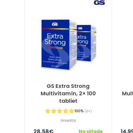
GS Extra Strong
Multivitamín, 2× 100
Mult
tabliet
100%
(6×)
Imunita
28,58
€
14,9
Na sklade