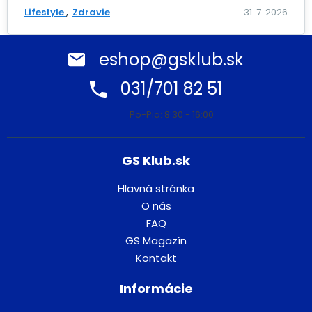
Lifestyle
Zdravie
31. 7. 2026
eshop@gsklub.sk
031/701 82 51
Po-Pia: 8:30 - 16:00
GS Klub.sk
Hlavná stránka
O nás
FAQ
GS Magazín
Kontakt
Informácie