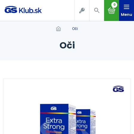
0
Menu
oči
oči