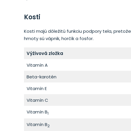
Kosti
Kosti majú dôležitú funkciu podpory tela, pretože
hmoty sú vápnik, horčík a fosfor.
Výživová zložka
Vitamín A
Beta-karotén
Vitamín E
Vitamín C
Vitamín B
1
Vitamín B
2