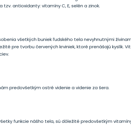
v. antioxidanty: vitamíny C, E, selén a zinok.
ásobenia všetkých buniek ľudského tela nevyhnutnými živinami
ležité pre tvorbu červených krviniek, ktoré prenášajú kyslík. V
ciev.
 nám predovšetkým ostré videnie a videnie za šera.
 všetky funkcie nášho tela, sú dôležité predovšetkým vitamíny