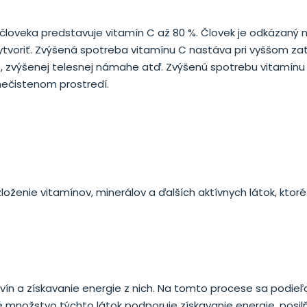
človeka predstavuje vitamín C až 80 %. Človek je odkázaný 
vytvoriť. Zvýšená spotreba vitamínu C nastáva pri vyššom za
ese, zvýšenej telesnej námahe atď. Zvýšenú spotrebu vitamín
 znečistenom prostredí.
loženie vitamínov, minerálov a ďalších aktívnych látok, ktoré
ín a získavanie energie z nich. Na tomto procese sa podieľa
né množstvo týchto látok podporuje získavanie energie, posil