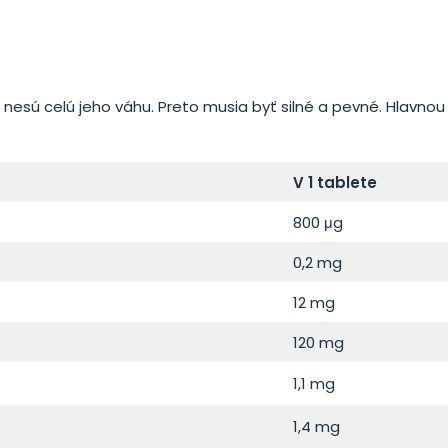
 nesú celú jeho váhu. Preto musia byť silné a pevné. Hlavnou
V 1 tablete
800 μg
0,2 mg
12 mg
120 mg
1,1 mg
1,4 mg