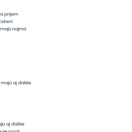
na príjem
ťažení
u majú najmä
 majú aj ďalšie
jú aj ďalšie
ňuje pocit