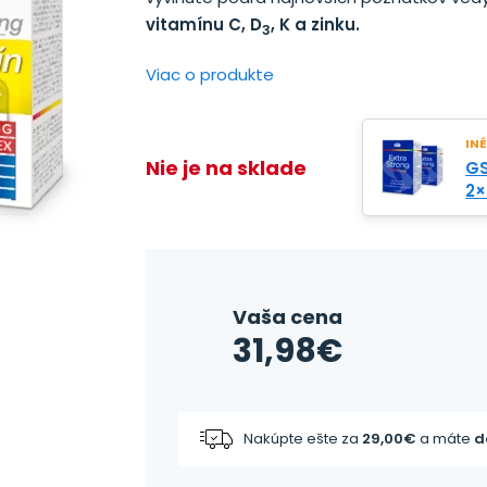
vitamínu C, D
, K a zinku.
3
Viac o produkte
INÉ
Nie je na sklade
GS
2×
Vaša cena
31,98
€
Nakúpte ešte za
29,00
€
a máte
d