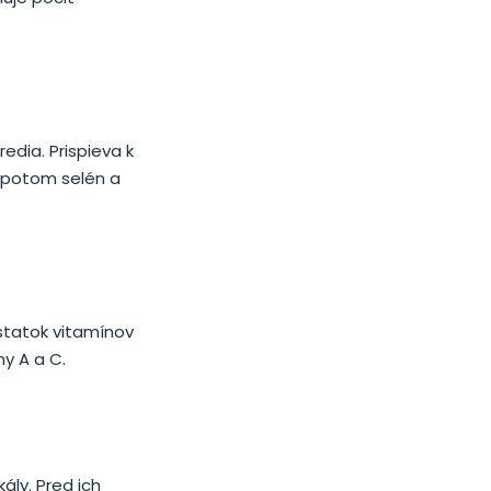
edia. Prispieva k
v potom selén a
statok vitamínov
ny A a C.
ály. Pred ich