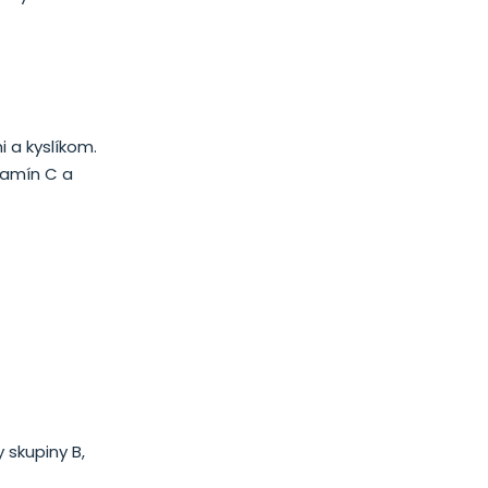
 a kyslíkom.
itamín C a
 skupiny B,