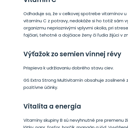
Odhaduje sa, že v celkovej spotrebe vitamínov u 
vitamínu C z potravy, nedokáže si ho totiž sám 
organizmu nepriaznivými vplyvmi okolia, pri str
fajčiari, tehotné a dojčiace ženy či ľudia žijúci v
Výťažok zo semien vínnej révy
Prispieva k udržiavaniu dobrého stavu ciev.
GS Extra Strong Multivitamín obsahuje zosilnené z
pozitívne účinky.
Vitalita a energia
Vitamíny skupiny B sú nevyhnutné pre premenu živ
látky, napr. fosfor, horčík, mangán a jód. Vyváže