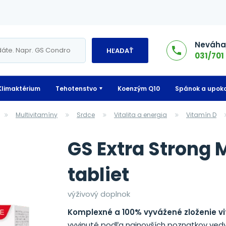
Neváhaj
HĽADAŤ
031/701 
Klimaktérium
Tehotenstvo
Koenzým Q10
Spánok a upoko
Multivitamíny
Srdce
Vitalita a energia
Vitamín D
GS Extra Strong M
tabliet
výživový doplnok
Komplexné a 100% vyvážené zloženie v
vyvinuté podľa najnovších poznatkov ved