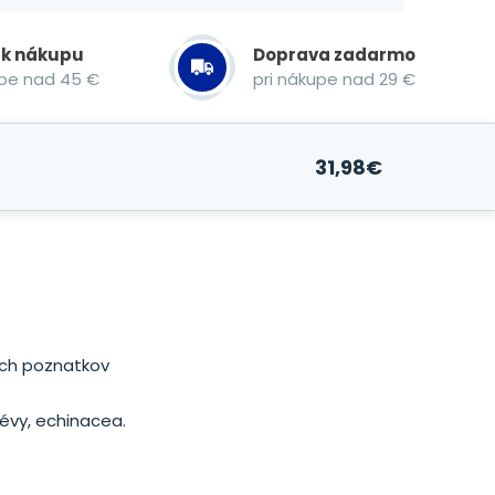
 k nákupu
Doprava zadarmo
upe nad 45 €
pri nákupe nad 29 €
31,98
€
ích poznatkov
évy, echinacea.