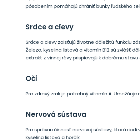
pôsobením pomáhajú chrániť bunky ľudského tela tz
Srdce a cievy
Srdce a cievy zaisťujú životne dôležitú funkciu z
Železo, kyselina listová a vitamín B12 sú zvlášť dô
extrakt z vínnej révy prispievajú k dobrému stavu 
Oči
Pre zdravý zrak je potrebný vitamín A. Umožňuje
Nervová sústava
Pre správnu činnosť nervovej sústavy, ktorá riadi
kyselina listová a horčík.