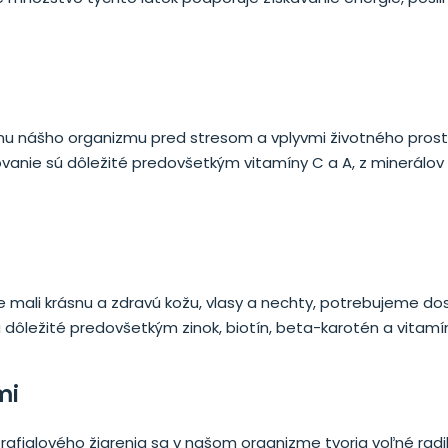
nu nášho organizmu pred stresom a vplyvmi životného prostr
ovanie sú dôležité predovšetkým vitamíny C a A, z minerálo
 mali krásnu a zdravú kožu, vlasy a nechty, potrebujeme do
ú dôležité predovšetkým zinok, biotín, beta-karotén a vitamí
mi
afialového žiarenia sa v našom organizme tvoria voľné radik