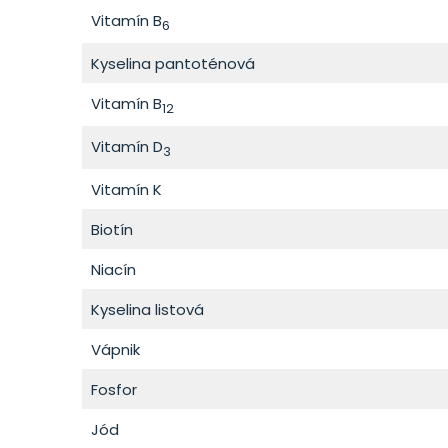
Vitamín B
6
Kyselina pantoténová
Vitamín B
12
Vitamín D
3
Vitamín K
Biotín
Niacín
Kyselina listová
Vápnik
Fosfor
Jód