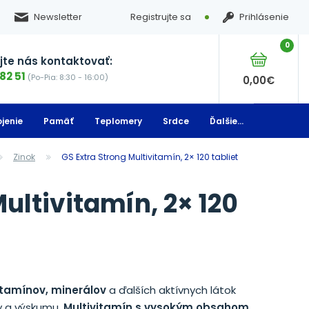
Newsletter
Registrujte sa
Prihlásenie
0
te nás kontaktovať:
82 51
(Po-Pia: 8:30 - 16:00)
0,00
€
jenie
Pamäť
Teplomery
Srdce
Ďalšie...
Zinok
GS Extra Strong Multivitamín, 2× 120 tabliet
ultivitamín, 2× 120
itamínov, minerálov
a ďalších aktívnych látok
y a výskumu.
Multivitamín s vysokým obsahom