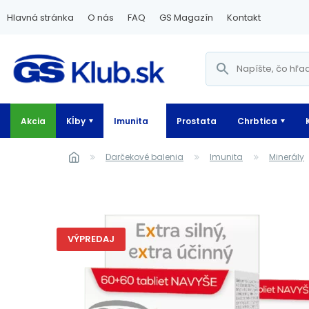
Hlavná stránka
O nás
FAQ
GS Magazín
Kontakt
Akcia
Kĺby
Imunita
Prostata
Chrbtica
Darčekové balenia
Imunita
Minerály
VÝPREDAJ