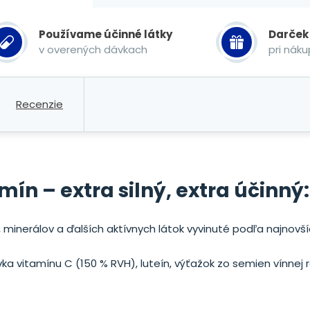
Používame účinné látky
Darček
v overených dávkach
pri nák
Recenzie
mín – extra silný, extra účinný:
 minerálov a ďalších aktívnych látok vyvinuté podľa najnovš
 vitamínu C (150 % RVH), luteín, výťažok zo semien vínnej r