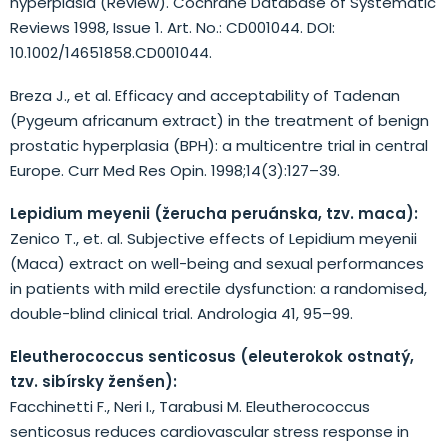
hyperplasia (Review). Cochrane Database of Systematic
Reviews 1998, Issue 1. Art. No.: CD001044. DOI:
10.1002/14651858.CD001044.
Breza J., et al. Efficacy and acceptability of Tadenan
(Pygeum africanum extract) in the treatment of benign
prostatic hyperplasia (BPH): a multicentre trial in central
Europe. Curr Med Res Opin. 1998;14(3):127–39.
Lepidium meyenii (žerucha peruánska, tzv. maca):
Zenico T., et. al. Subjective effects of Lepidium meyenii
(Maca) extract on well-being and sexual performances
in patients with mild erectile dysfunction: a randomised,
double-blind clinical trial. Andrologia 41, 95–99.
Eleutherococcus senticosus (eleuterokok ostnatý,
tzv. sibírsky ženšen):
Facchinetti F., Neri I., Tarabusi M. Eleutherococcus
senticosus reduces cardiovascular stress response in