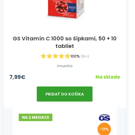
GS Vitamín C 1000 so šípkami, 50 + 10
tabliet
100%
(15×)
Imunita
7,99
€
Na sklade
PRIDAŤ DO KOŠÍKA
NA 2 MESIACE
-11%