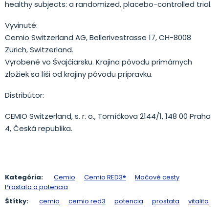
healthy subjects: a randomized, placebo-controlled trial.
Vyvinuté:
Cemio Switzerland AG, Bellerivestrasse 17, CH-8008
Zürich, Switzerland.
Vyrobené vo Švajčiarsku. Krajina pôvodu primárnych
zložiek sa líši od krajiny pôvodu prípravku.
Distribútor:
CEMIO Switzerland, s. r. o., Tomíčkova 2144/1, 148 00 Praha
4, Česká republika.
Kategória:
Cemio
Cemio RED3®
Močové cesty
Prostata a potencia
Štítky:
cemio
cemio red3
potencia
prostata
vitalita