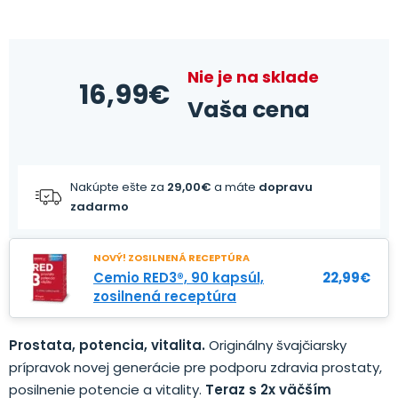
Nie je na sklade
16,99
€
Vaša cena
Nakúpte ešte za
29,00
€
a máte
dopravu
zadarmo
NOVÝ! ZOSILNENÁ RECEPTÚRA
Cemio RED3®, 90 kapsúl,
22,99
€
zosilnená receptúra
Prostata, potencia, vitalita.
Originálny švajčiarsky
prípravok
novej
generácie
pre
podporu zdravia
prostaty
,
posilnenie
potencie
a
vitality
.
Teraz s
2x
väčším