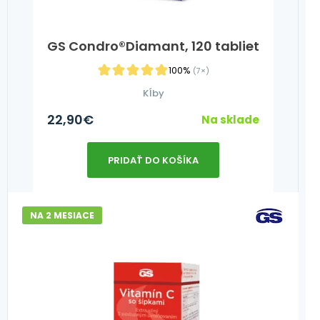
GS Condro®Diamant, 120 tabliet
100%
(7×)
Kĺby
22,90
€
Na sklade
PRIDAŤ DO KOŠÍKA
NA 2 MESIACE