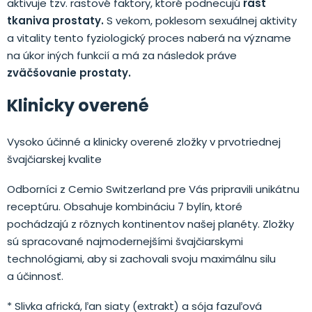
aktivuje tzv. rastové faktory, ktoré podnecujú
rast
tkaniva prostaty.
S vekom, poklesom sexuálnej aktivity
a vitality tento fyziologický proces naberá na význame
na úkor iných funkcií a má za následok práve
zväčšovanie prostaty.
Klinicky overené
Vysoko účinné a klinicky overené zložky v prvotriednej
švajčiarskej kvalite
Odborníci z Cemio Switzerland pre Vás pripravili unikátnu
receptúru. Obsahuje kombináciu 7 bylín, ktoré
pochádzajú z rôznych kontinentov našej planéty. Zložky
sú spracované najmodernejšími švajčiarskymi
technológiami, aby si zachovali svoju maximálnu silu
a účinnosť.
* Slivka africká, ľan siaty (extrakt) a sója fazuľová