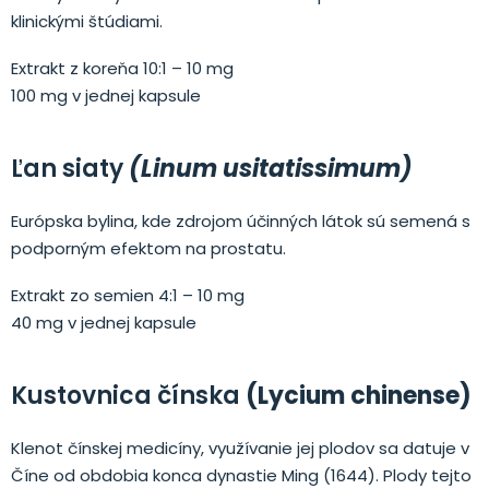
klinickými štúdiami.
Extrakt z koreňa 10:1 – 10 mg
100 mg v jednej kapsule
Ľan siaty
(Linum usitatissimum)
Európska bylina, kde zdrojom účinných látok sú semená s
podporným efektom na prostatu.
Extrakt zo semien 4:1 – 10 mg
40 mg v jednej kapsule
Kustovnica čínska
(Lycium chinense)
Klenot čínskej medicíny, využívanie jej plodov sa datuje v
Číne od obdobia konca dynastie Ming (1644). Plody tejto