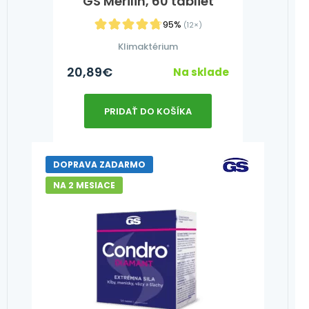
GS Merilin, 60 tabliet
95%
(12×)
Klimaktérium
20,89
€
Na sklade
PRIDAŤ DO KOŠÍKA
DOPRAVA ZADARMO
NA 2 MESIACE