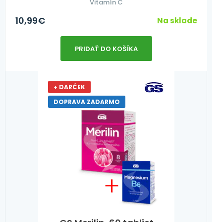
Vitamín C
10,99
€
Na sklade
PRIDAŤ DO KOŠÍKA
+ DARČEK
DOPRAVA ZADARMO