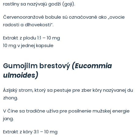
rastliny sa nazývajú godži (goji).
Červenooranžové bobule sú označované ako „ovocie
radosti a dlhovekosti“.
Extrakt z plodu 1:1 – 10 mg
10 mg v jednej kapsule
Gumojilm brestový
(Eucommia
ulmoides)
Ázijský strom, ktorý sa pestuje pre zber kôry nazývanej du
zhong.
V Číne sa tradične užíva pre posi­lnenie mužskej energie
jang.
Extrakt z kôry 3:1 – 10 mg