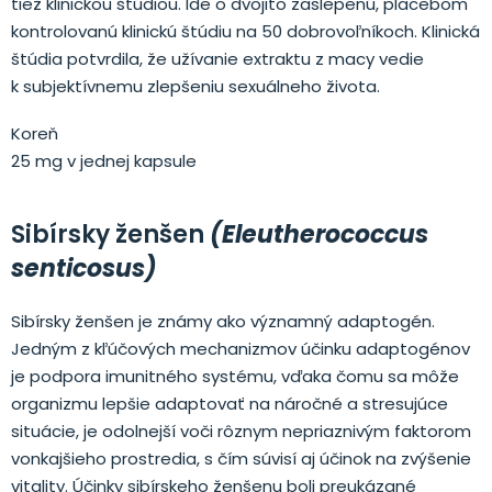
tiež klinickou štúdiou. Ide o dvojito zaslepenú, placebom
kontrolovanú klinickú štúdiu na 50 dobrovoľníkoch. Klinická
štúdia potvrdila, že užívanie extraktu z macy vedie
k subjektívnemu zlepšeniu sexuálneho života.
Koreň
25 mg v jednej kapsule
Sibírsky ženšen
(Eleutherococcus
senticosus)
Sibírsky ženšen je známy ako významný adaptogén.
Jedným z kľúčových mechanizmov účinku adaptogénov
je podpora imunitného systému, vďaka čomu sa môže
organizmu lepšie adaptovať na náročné a stresujúce
situácie, je odolnejší voči rôznym nepriaznivým faktorom
vonkajšieho prostredia, s čím súvisí aj účinok na zvýšenie
vitality. Účinky sibírskeho ženšenu boli preukázané