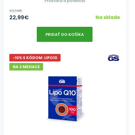
Prostata a potencia
23,14
€
22,99
€
Na sklade
PRIDAŤ DO KOŠÍKA
-10% S KÓDOM: LIPO10
NA 2 MESIACE