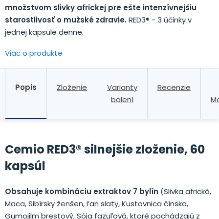
množstvom
slivky
africkej
pre
ešte
intenzívnejšiu
starostlivosť
o
mužské zdravie
.
RED3®
-
3
účinky
v
jednej kapsule
denne.
Viac o produkte
Popis
Zloženie
Varianty
Recenzie
balení
M
Cemio RED3® silnejšie zloženie, 60
kapsúl
Obsahuje kombináciu extraktov 7 bylín
(Slivka africká,
Maca, Sibírsky ženšen, Ľan siaty, Kustovnica čínska,
Gumojilm brestový, Sója fazuľová, ktoré pochádzajú z