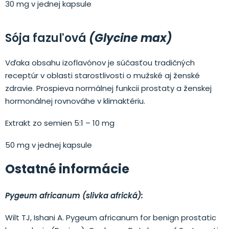
30 mg v jednej kapsule
Sója fazuľová
(Glycine max)
Vďaka obsahu izoflavónov je súčasťou tradičných
receptúr v oblasti starostlivosti o mužské aj ženské
zdravie. Prospieva normálnej funkcii prostaty a ženskej
hormonálnej rovnováhe v klimaktériu.
Extrakt zo semien 5:1 – 10 mg
50 mg v jednej kapsule
Ostatné informácie
Pygeum africanum (slivka africká):
Wilt TJ, Ishani A. Pygeum africanum for benign prostatic