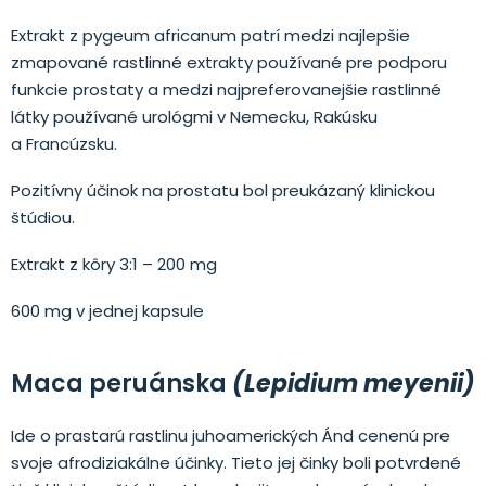
Extrakt z pygeum africanum patrí medzi najlepšie
zmapované rastlinné extrakty používané pre podporu
funkcie prostaty a medzi najpreferovanejšie rastlinné
látky používané urológmi v Nemecku, Rakúsku
a Francúzsku.
Pozitívny účinok na prostatu bol preukázaný klinickou
štúdiou.
Extrakt z kôry 3:1 – 200 mg
600 mg v jednej kapsule
Maca peruánska
(Lepidium meyenii)
Ide o prastarú rastlinu juhoamerických Ánd cenenú pre
svoje afrodiziakálne účinky. Tieto jej činky boli potvrdené