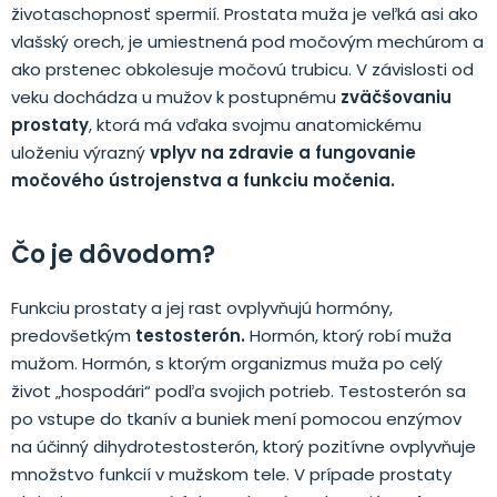
životaschopnosť spermií. Prostata muža je veľká asi ako
vlašský orech, je umiestnená pod močovým mechúrom a
ako prstenec obkolesuje močovú trubicu. V závislosti od
veku dochádza u mužov k postupnému
zväčšovaniu
prostaty
, ktorá má vďaka svojmu anatomickému
uloženiu výrazný
vplyv na zdravie a fungovanie
močového ústrojenstva a funkciu močenia.
Čo je dôvodom?
Funkciu prostaty a jej rast ovplyvňujú hormóny,
predovšetkým
testosterón.
Hormón, ktorý robí muža
mužom. Hormón, s ktorým organizmus muža po celý
život „hospodári“ podľa svojich potrieb. Testosterón sa
po vstupe do tkanív a buniek mení pomocou enzýmov
na účinný dihydrotestosterón, ktorý pozitívne ovplyvňuje
množstvo funkcií v mužskom tele. V prípade prostaty