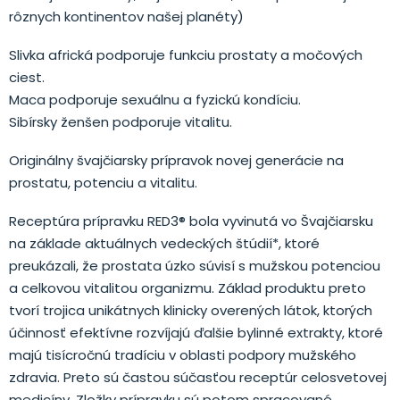
rôznych kontinentov našej planéty)
Slivka africká podporuje funkciu prostaty a močových
ciest.
Maca podporuje sexuálnu a fyzickú kondíciu.
Sibírsky ženšen podporuje vitalitu.
Originálny švajčiarsky prípravok novej generácie na
prostatu, potenciu a vitalitu.
Receptúra prípravku RED3® bola vyvinutá vo Švajčiarsku
na základe aktuálnych vedeckých štúdií*, ktoré
preukázali, že prostata úzko súvisí s mužskou potenciou
a celkovou vitalitou organizmu. Základ produktu preto
tvorí trojica unikátnych klinicky overených látok, ktorých
účinnosť efektívne rozvíjajú ďalšie bylinné extrakty, ktoré
majú tisícročnú tradíciu v oblasti podpory mužského
zdravia. Preto sú častou súčasťou receptúr celosvetovej
medicíny. Zložky prípravku sú potom spracované