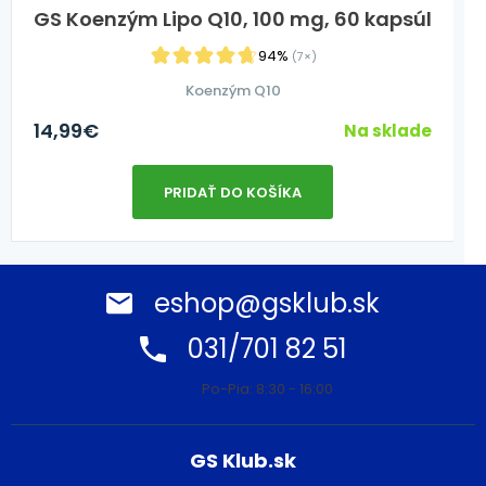
GS Koenzým Lipo Q10, 100 mg, 60 kapsúl
94%
(7×)
Koenzým Q10
14,99
€
Na sklade
PRIDAŤ DO KOŠÍKA
eshop@gsklub.sk
031/701 82 51
Po-Pia: 8:30 - 16:00
GS Klub.sk