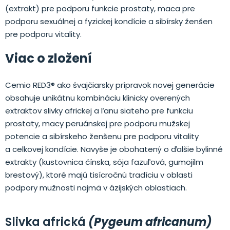
(extrakt) pre podporu funkcie prostaty, maca pre
podporu sexuálnej a fyzickej kondície a sibírsky ženšen
pre podporu vitality.
Viac o zložení
Cemio RED3® ako švajčiarsky prípravok novej generácie
obsahuje unikátnu kombináciu klinicky overených
extraktov slivky africkej a ľanu siateho pre funkciu
prostaty, macy peruánskej pre podporu mužskej
potencie a sibírskeho ženšenu pre podporu vitality
a celkovej kondície. Navyše je obohatený o ďalšie bylinné
extrakty (kustovnica čínska, sója fazuľová, gumojilm
brestový), ktoré majú tisícročnú tradíciu v oblasti
podpory mužnosti najmä v ázijských oblastiach.
Slivka africká
(Pygeum africanum)