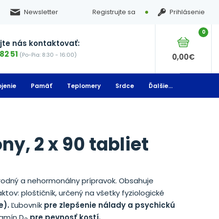
Newsletter
Registrujte sa
Prihlásenie
0
te nás kontaktovať:
82 51
(Po-Pia: 8:30 - 16:00)
0,00
€
jenie
Pamäť
Teplomery
Srdce
Ďalšie...
y, 2 x 90 tabliet
rodný a nehormonálny prípravok. Obsahuje
ktov: ploštičník, určený na všetky fyziologické
e).
Ľubovník
pre zlepšenie nálady a psychickú
tamín D
pre pevnosť kostí.