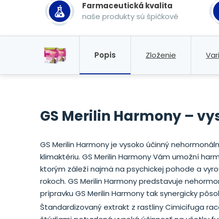
Farmaceutická kvalita
naše produkty sú špičkové
Popis
Zloženie
Var
GS Merilin Harmony – v
GS Merilin Harmony je vysoko účinný nehormonálny
klimaktériu. GS Merilin Harmony Vám umožní harmo
ktorým záleží najmä na psychickej pohode a vyrovn
rokoch. GS Merilin Harmony predstavuje nehormoná
prípravku GS Merilin Harmony tak synergicky pôso
Štandardizovaný extrakt z rastliny Cimicifuga rac