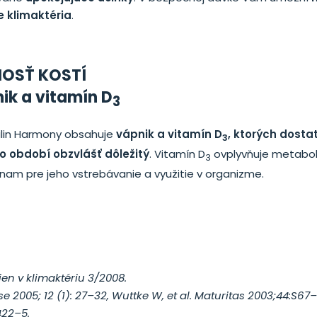
ie klimaktéria
.
NOSŤ KOSTÍ
ik a vitamín D
3
ilin Harmony obsahuje
vápnik a vitamín D
, ktorých dosta
3
o období obzvlášť dôležitý
. Vitamín D
ovplyvňuje metabol
3
nam pre jeho vstrebávanie a využitie v organizme.
en v klimaktériu 3/2008.
 2005; 12 (1): 27–32, Wuttke W, et al. Maturitas 2003;44:S67–
422–5.