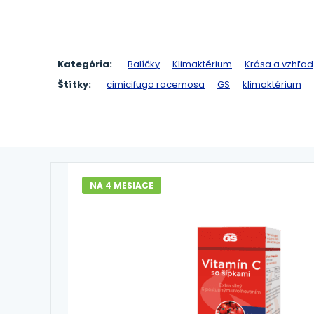
Kategória:
Balíčky
Klimaktérium
Krása a vzhľad
Štítky:
cimicifuga racemosa
GS
klimaktérium
NA 4 MESIACE