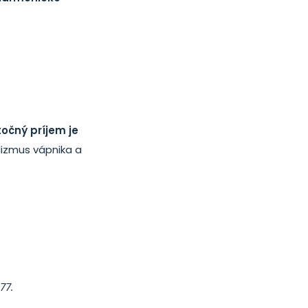
točný príjem je
izmus vápnika a
77.