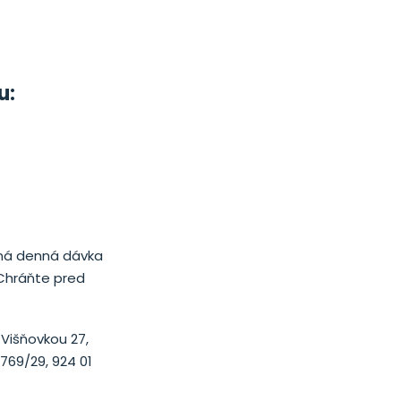
u:
aná denná dávka
 Chráňte pred
Višňovkou 27,
769/29, 924 01