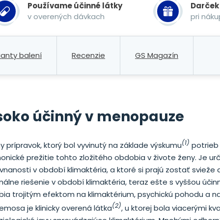
Používame účinné látky
Darček
v overených dávkach
pri nák
ianty balení
Recenzie
GS Magazín
ysoko účinný v menopauze
(1)
 prípravok, ktorý bol vyvinutý na základe výskumu
potrieb 
nické prežitie tohto zložitého obdobia v živote ženy. Je ur
anosti v období klimaktéria, a ktoré si prajú zostať svieže a
lne riešenie v období klimaktéria, teraz ešte s vyššou účin
bia trojitým efektom na klimaktérium, psychickú pohodu a na
(2)
emosa je klinicky overená látka
, u ktorej bola viacerými kva