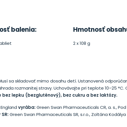
osť balenia:
Hmotnosť obsah
tabliet
2 x 108 g
y. Musí sa skladovať mimo dosahu detí. Ustanovená odporúč
hrada rozmanitej stravy. Uchovávajte pri teplote 10–25 °C.
 bez lepku (bezgluténový), bez cukru a bez laktózy.
, England
vyrába:
Green Swan Pharmaceuticals CR, a. s., Pod 
v SR:
Green Swan Pharmaceuticals SR, s.r.o., Zoltána Kodálya 