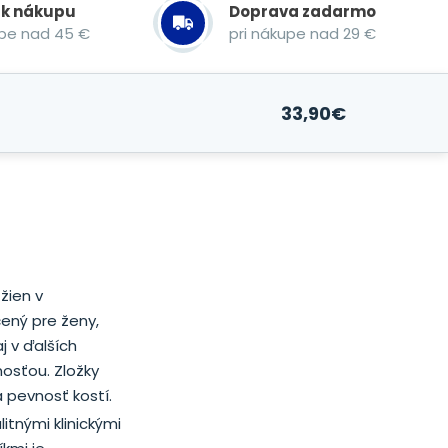
 k nákupu
Doprava zadarmo
upe nad 45 €
pri nákupe nad 29 €
33,90
€
žien v
čený pre ženy,
j v ďalších
nosťou. Zložky
 pevnosť kostí.
litnými klinickými