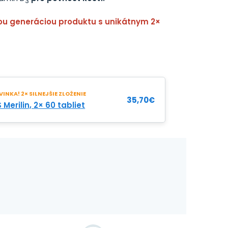
3
ou generáciou produktu s unikátnym 2×
INKA! 2× SILNEJŠIE ZLOŽENIE
35,70
€
 Merilin, 2× 60 tabliet