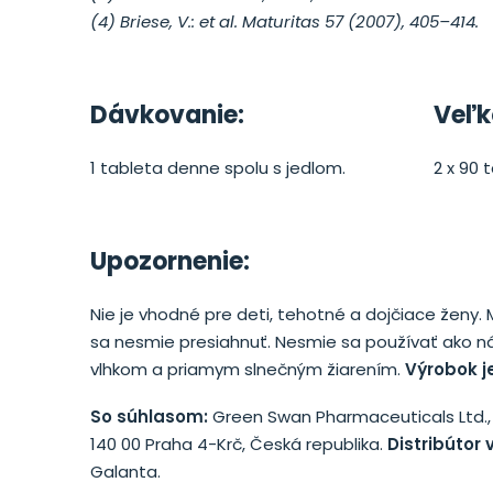
(4) Briese, V.: et al. Maturitas 57 (2007), 405–414.
Dávkovanie:
Veľk
1 tableta denne spolu s jedlom.
2 x 90 
Upozornenie:
Nie je vhodné pre deti, tehotné a dojčiace žen
sa nesmie presiahnuť. Nesmie sa používať ako ná
vlhkom a priamym slnečným žiarením.
Výrobok je
So súhlasom:
Green Swan Pharmaceuticals Ltd.
140 00 Praha 4-Krč, Česká republika.
Distribútor 
Galanta.