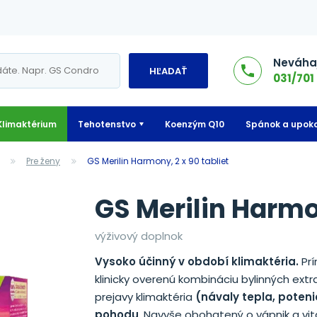
Neváhaj
HĽADAŤ
031/701 
Klimaktérium
Tehotenstvo
Koenzým Q10
Spánok a upoko
Pre ženy
GS Merilin Harmony, 2 x 90 tabliet
GS Merilin Harmon
výživový doplnok
Vysoko účinný v období klimaktéria.
Prí
klinicky overenú kombináciu bylinných extra
prejavy klimaktéria
(návaly tepla, poteni
pohodu
. Navyše obohatený o vápnik a vi