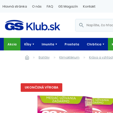
Hlavná stránka
O nás
FAQ
GS Magazín
Kontakt
Akcia
Kĺby
Imunita
Prostata
Chrbtica
Balíčky
Klimaktérium
Krása a vzhľad
UKONČENÁ VÝROBA