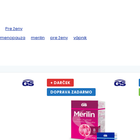
Pre ženy
menopauza
merilin
pre ženy
vápnik
+ DARČEK
DOPRAVA ZADARMO