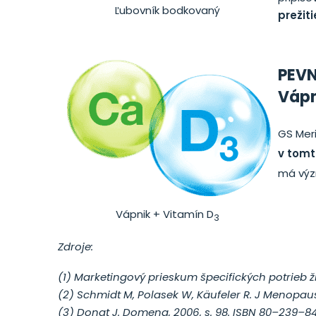
Ľubovník bodkovaný
prežit
PEV
Vápn
GS Mer
v tomt
má výz
Vápnik + Vitamín D
3
Zdroje:
(1) Marketingový prieskum špecifických potrieb ži
(2) Schmidt M, Polasek W, Käufeler R. J Menopause
(3) Donat J. Domena, 2006, s. 98. ISBN 80–239–8