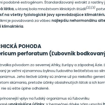
mi podobné estrogénom. Štandardizovaný extrakt z rastliny 
(2),(3)
á látka
, u ktorej bola množstvom klinických štúdií
potv
sť na všetky fyziologické javy sprevádzajúce klimaktér
íkmi je považovaná za vôbec
najlepšiu nehormonálnu alte
 klimaktéria
.
CHICKÁ POHODA
ricum perforatum (Ľubovník bodkovan
rvalka pôvodom zo severnej Afriky, Európy a západnej Ázie. 
aný je veľmi významnou bylinou ľudového liečiteľstva so si
anizmus. Jeho liečivé účinky sú známe už po niekoľko generác
tom skúmania, pretože účinky obsiahnutých látok a ich komb
e nie sú ešte úplne odhalené.
prínosnejší vplyv na ľudský organizmus sú ľubovníku
ované
upokojujúce účinky
. V bezpečnej dávke Vám umožní