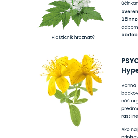
účinka
overen
účinno
odborn
období
Ploštičník hroznatý
PSY
Hype
Vonná t
bodkov
náš org
predme
rastlin
Ako naj
pripis