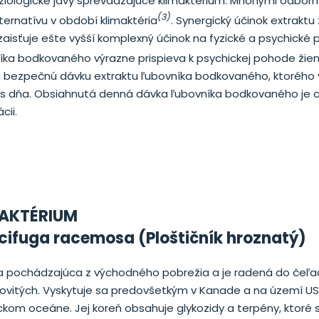
ziologické javy sprevádzajúce klimaktérium. Mnohými odborní
(3)
ernatívu v období klimaktéria
. Synergický účinok extraktu 
sťuje ešte vyšší komplexný účinok na fyzické a psychické p
vníka bodkovaného výrazne prispieva k psychickej pohode žie
ú a bezpečnú dávku extraktu ľubovníka bodkovaného, ktorého
čas dňa. Obsiahnutá denná dávka ľubovníka bodkovaného je 
cii.
MAKTÉRIUM
cifuga racemosa (Ploštičník hroznatý)
na pochádzajúca z východného pobrežia a je radená do čeľ
kovitých. Vyskytuje sa predovšetkým v Kanade a na území US
ckom oceáne. Jej koreň obsahuje glykozidy a terpény, ktoré s