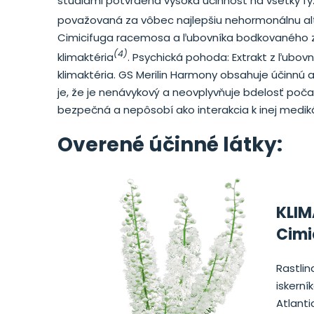
štúdiami potvrdená vysoká účinnosť na všetky fy
považovaná za vôbec najlepšiu nehormonálnu alt
Cimicifuga racemosa a ľubovníka bodkovaného zai
(4)
klimaktéria
. Psychická pohoda: Extrakt z ľubo
klimaktéria. GS Merilin Harmony obsahuje účinn
je, že je nenávykový a neovplyvňuje bdelosť po
bezpečná a nepôsobí ako interakcia k inej mediká
Overené účinné látky:
KLI
Cimi
Rastli
iskerní
Atlanti