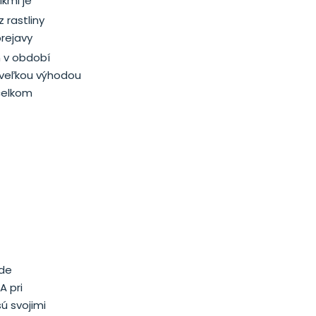
kmi je
z rastliny
rejavy
n v období
 veľkou výhodou
celkom
ade
A pri
ú svojimi