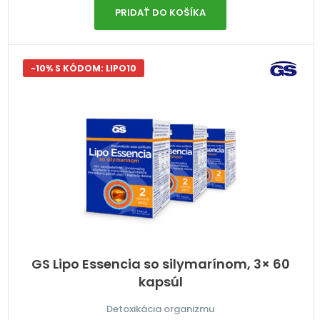
PRIDAŤ DO KOŠÍKA
-10% S KÓDOM: LIPO10
GS Lipo Essencia so silymarínom, 3× 60
kapsúl
Detoxikácia organizmu