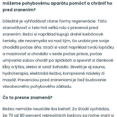
môžeme pohybovému aparátu pomôcť a chrániť ho
pred zranením?
Dôležité je vyhľadávať rôzne formy regenerácie. Táto
starostlivosť o telo hrá veľkú rolu v prevencii pred
zranením. Bežci si napríklad kupujú drahé karbónové
tenisky, ale nezamyslia sa nad tým, čo urobia pre svoje
chodidlá počas dňa. Stačí si vziať napríklad tvrdú loptičku
a masírovať si chodidlo v sede počas práce, počas
umývania zubov chodiť po špičkách a spevniť si členkové
kĺby a lýtka, alebo si vziať švihadlo. Skvelá je aj sauna,
hydroterapia, elektrická liečba, kompresné návleky či
masáž. Prevenciou pred zraneniami je tiež budovanie
všeobecného pohybového základu.
Čo to presne znamená?
Bežec nemôže neustále iba behať. Zo štúdií vychádza,
že 70 až 80 percent rekreačných bežcov sa ročne zraní a