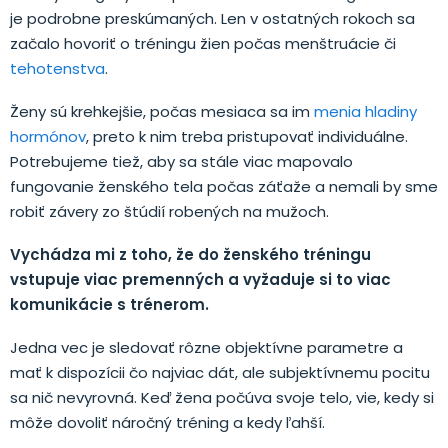
je podrobne preskúmaných. Len v ostatných rokoch sa
začalo hovoriť o tréningu žien počas menštruácie či
tehotenstva
.
Ženy sú krehkejšie, počas mesiaca sa im
menia hladiny
hormónov
, preto k nim treba pristupovať individuálne.
Potrebujeme tiež, aby sa stále viac mapovalo
fungovanie ženského tela počas záťaže a nemali by sme
robiť závery zo štúdií robených na mužoch.
Vychádza mi z toho, že do ženského tréningu
vstupuje viac premenných a vyžaduje si to viac
komunikácie s trénerom.
Jedna vec je sledovať rôzne objektívne parametre a
mať k dispozícii čo najviac dát, ale subjektívnemu pocitu
sa nič nevyrovná. Keď žena počúva svoje telo, vie, kedy si
môže dovoliť náročný tréning a kedy ľahší.