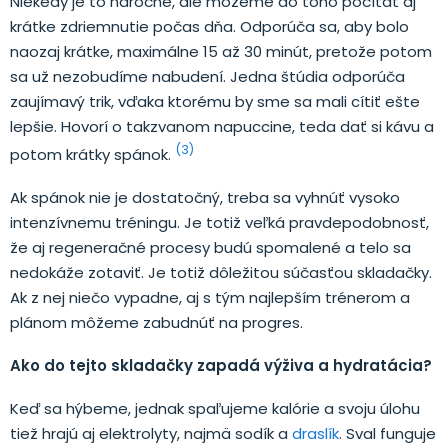
Niekedy je to náročné, ale môžeme do toho počítať aj
krátke zdriemnutie počas dňa. Odporúča sa, aby bolo
naozaj krátke, maximálne 15 až 30 minút, pretože potom
sa už nezobudíme nabudení. Jedna štúdia odporúča
zaujímavý trik, vďaka ktorému by sme sa mali cítiť ešte
lepšie. Hovorí o takzvanom napuccine, teda dať si kávu a
(3)
potom krátky spánok.
Ak spánok nie je dostatočný, treba sa vyhnúť vysoko
intenzívnemu tréningu. Je totiž veľká pravdepodobnosť,
že aj regeneračné procesy budú spomalené a telo sa
nedokáže zotaviť. Je totiž dôležitou súčasťou skladačky.
Ak z nej niečo vypadne, aj s tým najlepším trénerom a
plánom môžeme zabudnúť na progres.
Ako do tejto skladačky zapadá výživa a hydratácia?
Keď sa hýbeme, jednak spaľujeme kalórie a svoju úlohu
tiež hrajú aj elektrolyty, najmä sodík a
draslík
. Sval funguje