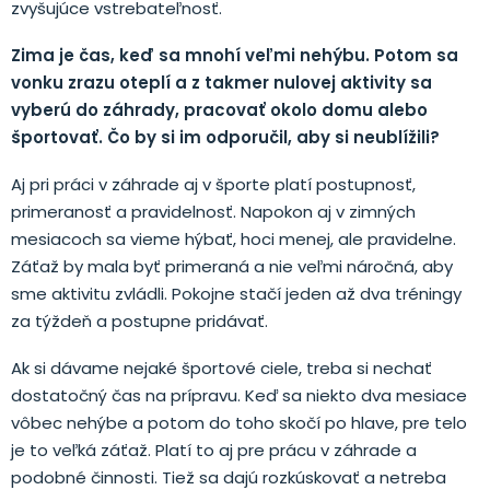
zvyšujúce vstrebateľnosť.
Zima je čas, keď sa mnohí veľmi nehýbu. Potom sa
vonku zrazu oteplí a z takmer nulovej aktivity sa
vyberú do záhrady, pracovať okolo domu alebo
športovať. Čo by si im odporučil, aby si neublížili?
Aj pri práci v záhrade aj v športe platí postupnosť,
primeranosť a pravidelnosť. Napokon aj v zimných
mesiacoch sa vieme hýbať, hoci menej, ale pravidelne.
Záťaž by mala byť primeraná a nie veľmi náročná, aby
sme aktivitu zvládli. Pokojne stačí jeden až dva tréningy
za týždeň a postupne pridávať.
Ak si dávame nejaké športové ciele, treba si nechať
dostatočný čas na prípravu. Keď sa niekto dva mesiace
vôbec nehýbe a potom do toho skočí po hlave, pre telo
je to veľká záťaž. Platí to aj pre prácu v záhrade a
podobné činnosti. Tiež sa dajú rozkúskovať a netreba