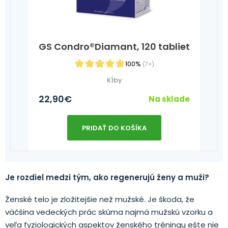
GS Condro®Diamant, 120 tabliet
100%
(7×)
Kĺby
22,90
€
Na sklade
PRIDAŤ DO KOŠÍKA
Je rozdiel medzi tým, ako regenerujú ženy a muži?
Ženské telo je zložitejšie než mužské. Je škoda, že
väčšina vedeckých prác skúma najmä mužskú vzorku a
veľa fyziologických aspektov ženského tréningu ešte nie