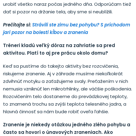
urobiť všetko naraz počas jedného dňa. Odporúčam tiež
dať si pozor na držanie tela, aby sme si neublížili.
Prečítajte si:
Strávili ste zimu bez pohybu? S príchodom
jari pozor na bolesti kĺbov a zranenia
Tréneri kladú veľký dôraz na zahriatie sa pred
aktivitou. Platí to aj pre prácu okolo domu?
Keď sa pustíme do takejto aktivity bez rozcvičenia,
riskujeme zranenie. Aj v záhrade musíme niekoľkokrát
zdvihnúť motyku a zaťažujeme svaly. Preťažením v nich
nemusia vzniknúť len mikrotrhlinky, ale väčšie poškodenia.
Rozcvičením telo dostaneme do prevádzkovej teploty,
to znamená trochu sa zvýši teplota telesného jadra, a
hlavná činnosť sa nám bude robiť oveľa ľahšie.
Zranenie je niekedy otázkou jedného zlého pohybu a
často sa hovorí o únavových zraneniach. Ako