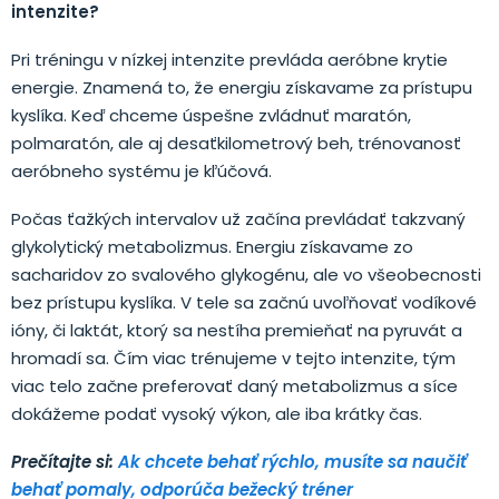
intenzite?
Pri tréningu v nízkej intenzite prevláda aeróbne krytie
energie. Znamená to, že energiu získavame za prístupu
kyslíka. Keď chceme úspešne zvládnuť maratón,
polmaratón, ale aj desaťkilometrový beh, trénovanosť
aeróbneho systému je kľúčová.
Počas ťažkých intervalov už začína prevládať takzvaný
glykolytický metabolizmus. Energiu získavame zo
sacharidov zo svalového glykogénu, ale vo všeobecnosti
bez prístupu kyslíka. V tele sa začnú uvoľňovať vodíkové
ióny, či laktát, ktorý sa nestíha premieňať na pyruvát a
hromadí sa. Čím viac trénujeme v tejto intenzite, tým
viac telo začne preferovať daný metabolizmus a síce
dokážeme podať vysoký výkon, ale iba krátky čas.
Prečítajte si:
Ak chcete behať rýchlo, musíte sa naučiť
behať pomaly, odporúča bežecký tréner