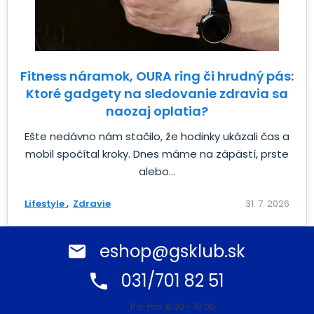
Fitness náramok, OURA ring či hrudný pás:
Ktoré gadgety na sledovanie zdravia sa
naozaj oplatia?
Ešte nedávno nám stačilo, že hodinky ukázali čas a
mobil spočítal kroky. Dnes máme na zápästí, prste
alebo...
Lifestyle
Zdravie
31. 7. 2026
eshop@gsklub.sk
031/701 82 51
Po-Pia: 8:30 - 16:00