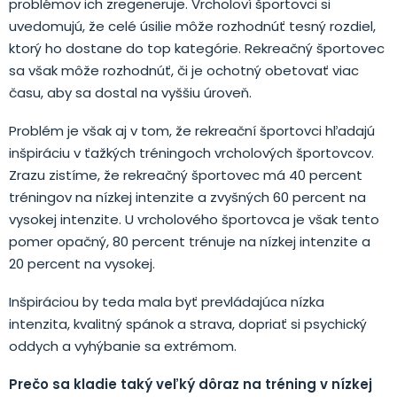
problémov ich zregeneruje. Vrcholoví športovci si
uvedomujú, že celé úsilie môže rozhodnúť tesný rozdiel,
ktorý ho dostane do top kategórie. Rekreačný športovec
sa však môže rozhodnúť, či je ochotný obetovať viac
času, aby sa dostal na vyššiu úroveň.
Problém je však aj v tom, že rekreační športovci hľadajú
inšpiráciu v ťažkých tréningoch vrcholových športovcov.
Zrazu zistíme, že rekreačný športovec má 40 percent
tréningov na nízkej intenzite a zvyšných 60 percent na
vysokej intenzite. U vrcholového športovca je však tento
pomer opačný, 80 percent trénuje na nízkej intenzite a
20 percent na vysokej.
Inšpiráciou by teda mala byť prevládajúca nízka
intenzita, kvalitný spánok a strava, dopriať si psychický
oddych a vyhýbanie sa extrémom.
Prečo sa kladie taký veľký dôraz na tréning v nízkej