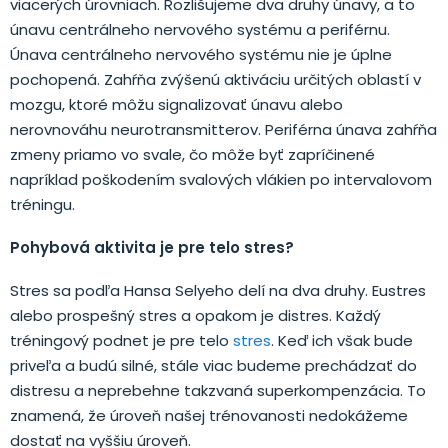
viacerých úrovniach. Rozlišujeme dva druhy únavy, a to
únavu centrálneho nervového systému a periférnu.
Únava centrálneho nervového systému nie je úplne
pochopená. Zahŕňa zvýšenú aktiváciu určitých oblastí v
mozgu, ktoré môžu signalizovať únavu alebo
nerovnováhu neurotransmitterov. Periférna únava zahŕňa
zmeny priamo vo svale, čo môže byť zapríčinené
napríklad poškodením svalových vlákien po intervalovom
tréningu.
Pohybová aktivita je pre telo stres?
Stres sa podľa Hansa Selyeho delí na dva druhy. Eustres
alebo prospešný stres a opakom je distres. Každý
tréningový podnet je pre telo
stres
. Keď ich však bude
priveľa a budú silné, stále viac budeme prechádzať do
distresu a neprebehne takzvaná superkompenzácia. To
znamená, že úroveň našej trénovanosti nedokážeme
dostať na vyššiu úroveň.