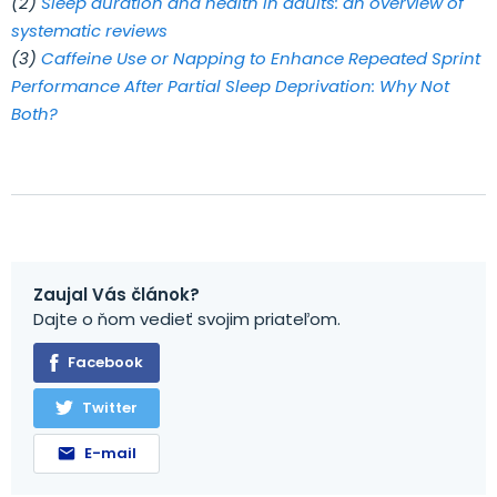
(2)
Sleep duration and health in adults: an overview of
systematic reviews
(3)
Caffeine Use or Napping to Enhance Repeated Sprint
Performance After Partial Sleep Deprivation: Why Not
Both?
Zaujal Vás článok?
Dajte o ňom vedieť svojim priateľom.
Facebook
Twitter
E-mail