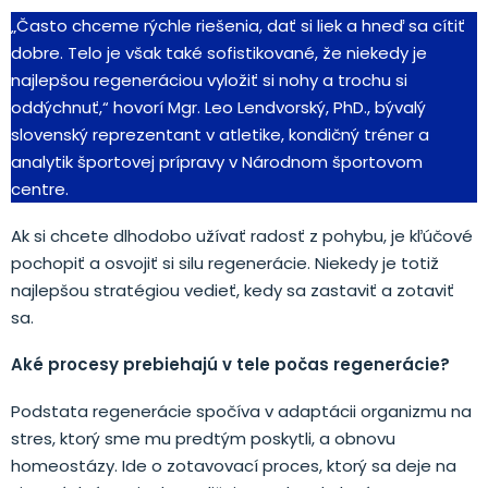
„Často chceme rýchle riešenia, dať si liek a hneď sa cítiť
dobre. Telo je však také sofistikované, že niekedy je
najlepšou regeneráciou vyložiť si nohy a trochu si
oddýchnuť,“ hovorí Mgr. Leo Lendvorský, PhD., bývalý
slovenský reprezentant v atletike, kondičný tréner a
analytik športovej prípravy v Národnom športovom
centre.
Ak si chcete dlhodobo užívať radosť z pohybu, je kľúčové
pochopiť a osvojiť si silu regenerácie. Niekedy je totiž
najlepšou stratégiou vedieť, kedy sa zastaviť a zotaviť
sa.
Aké procesy prebiehajú v tele počas regenerácie?
Podstata regenerácie spočíva v adaptácii organizmu na
stres, ktorý sme mu predtým poskytli, a obnovu
homeostázy. Ide o zotavovací proces, ktorý sa deje na