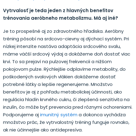
Vytrvalosť je teda jeden z hlavných benefitov
trénovania aeróbneho metabolizmu. Má aj iné?
Je to prospešné aj zo zdravotného hľadiska. Aeróbny
tréning pôsobí na srdcovo-cievny aj dýchací systém. Pri
nízkej intenzite nastáva adaptácia srdcového svalu,
máme väčší srdcový výdaj a dokážeme doň dostať viac
krvi. To sa prejaví na pulzovej frekvencii a nižšom
pokojovom pulze. Rýchlejšie odplavíme metabolity, do
poškodených svalových vlákien dokážeme dostať
potrebné látky a lepšie regenerujeme. Množstvo
benefitov je aj z pohľadu metabolickej účinnosti, ako
regulácia hladín krvného cukru, či zlepšená senzitivita na
inzulín, čo môže byť prevencia pred rôznymi ochoreniami.
Podporujeme aj
imunitný systém
a dokonca vychádza
množstvo prác, že vytrvalostný tréning funguje rovnako,
ak nie účinnejšie ako antidepresíva.