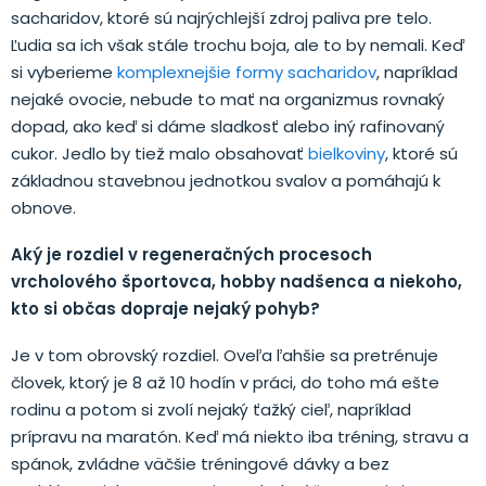
sacharidov, ktoré sú najrýchlejší zdroj paliva pre telo.
Ľudia sa ich však stále trochu boja, ale to by nemali. Keď
si vyberieme
komplexnejšie formy sacharidov
, napríklad
nejaké ovocie, nebude to mať na organizmus rovnaký
dopad, ako keď si dáme sladkosť alebo iný rafinovaný
cukor. Jedlo by tiež malo obsahovať
bielkoviny
, ktoré sú
základnou stavebnou jednotkou svalov a pomáhajú k
obnove.
Aký je rozdiel v regeneračných procesoch
vrcholového športovca, hobby nadšenca a niekoho,
kto si občas dopraje nejaký pohyb?
Je v tom obrovský rozdiel. Oveľa ľahšie sa pretrénuje
človek, ktorý je 8 až 10 hodín v práci, do toho má ešte
rodinu a potom si zvolí nejaký ťažký cieľ, napríklad
prípravu na maratón. Keď má niekto iba tréning, stravu a
spánok, zvládne väčšie tréningové dávky a bez