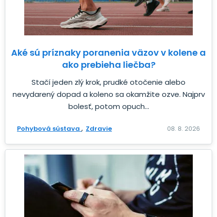
Aké sú príznaky poranenia väzov v kolene a
ako prebieha liečba?
Stačí jeden zlý krok, prudké otočenie alebo
nevydarený dopad a koleno sa okamžite ozve. Najprv
bolesť, potom opuch...
Pohybová sústava
Zdravie
08. 8. 2026