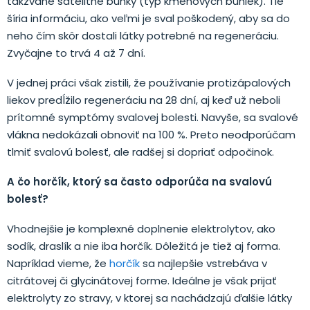
takzvané satelitné bunky (typ kmeňových buniek). Tie
šíria informáciu, ako veľmi je sval poškodený, aby sa do
neho čím skôr dostali látky potrebné na regeneráciu.
Zvyčajne to trvá 4 až 7 dní.
V jednej práci však zistili, že používanie protizápalových
liekov predĺžilo regeneráciu na 28 dní, aj keď už neboli
prítomné symptómy svalovej bolesti. Navyše, sa svalové
vlákna nedokázali obnoviť na 100 %. Preto neodporúčam
tlmiť svalovú bolesť, ale radšej si dopriať odpočinok.
A čo horčík, ktorý sa často odporúča na svalovú
bolesť?
Vhodnejšie je komplexné doplnenie elektrolytov, ako
sodík, draslík a nie iba horčík. Dôležitá je tiež aj forma.
Napríklad vieme, že
horčík
sa najlepšie vstrebáva v
citrátovej či glycinátovej forme. Ideálne je však prijať
elektrolyty zo stravy, v ktorej sa nachádzajú ďalšie látky