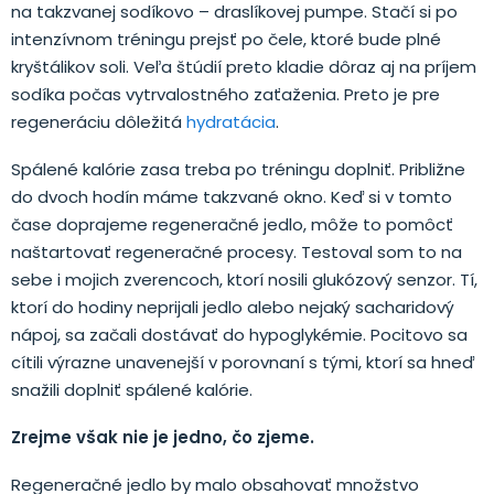
na takzvanej sodíkovo – draslíkovej pumpe. Stačí si po
intenzívnom tréningu prejsť po čele, ktoré bude plné
kryštálikov soli. Veľa štúdií preto kladie dôraz aj na príjem
sodíka počas vytrvalostného zaťaženia. Preto je pre
regeneráciu dôležitá
hydratácia
.
Spálené kalórie zasa treba po tréningu doplniť. Približne
do dvoch hodín máme takzvané okno. Keď si v tomto
čase doprajeme regeneračné jedlo, môže to pomôcť
naštartovať regeneračné procesy. Testoval som to na
sebe i mojich zverencoch, ktorí nosili glukózový senzor. Tí,
ktorí do hodiny neprijali jedlo alebo nejaký sacharidový
nápoj, sa začali dostávať do hypoglykémie. Pocitovo sa
cítili výrazne unavenejší v porovnaní s tými, ktorí sa hneď
snažili doplniť spálené kalórie.
Zrejme však nie je jedno, čo zjeme.
Regeneračné jedlo by malo obsahovať množstvo