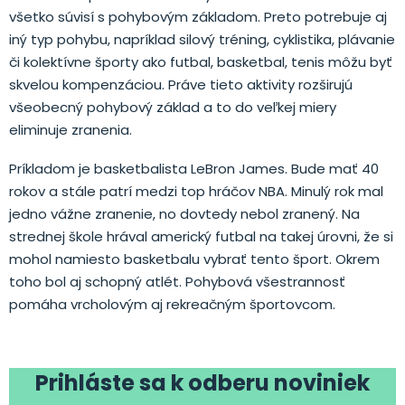
všetko súvisí s pohybovým základom. Preto potrebuje aj
iný typ pohybu, napríklad silový tréning, cyklistika, plávanie
či kolektívne športy ako futbal, basketbal, tenis môžu byť
skvelou kompenzáciou. Práve tieto aktivity rozširujú
všeobecný pohybový základ a to do veľkej miery
eliminuje zranenia.
Príkladom je basketbalista LeBron James. Bude mať 40
rokov a stále patrí medzi top hráčov NBA. Minulý rok mal
jedno vážne zranenie, no dovtedy nebol zranený. Na
strednej škole hrával americký futbal na takej úrovni, že si
mohol namiesto basketbalu vybrať tento šport. Okrem
toho bol aj schopný atlét. Pohybová všestrannosť
pomáha vrcholovým aj rekreačným športovcom.
Prihláste sa k odberu noviniek