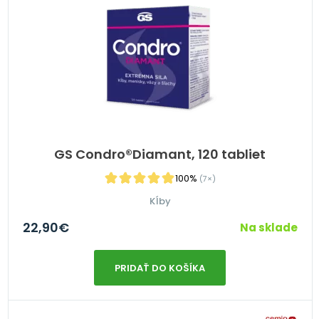
GS Condro®Diamant, 120 tabliet
100%
(7×)
Kĺby
22,90
€
Na sklade
PRIDAŤ DO KOŠÍKA