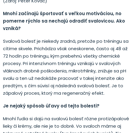
(Zdroj: Peter Kováč)
Mnohí začínajú športovať s veľkou motiváciou, no
pomerne rýchlo sa nechajú odradiť svalovicou. Ako
vzniká?
Svalová bolesť je niekedy zradná, pretože po tréningu sa
cítime skvele. Prichádza však oneskorene, často aj 48 až
72 hodín po tréningu, kým prebehnú všetky chemické
procesy. Pri intenzívnom tréningu vznikajú v svalových
vláknach drobné poškodenia, mikrotrhlinky, znižuje sa pH
svalu a ten už nedokáže pracovať v takej intenzite ako
predtým, s čím súvisí aj následná svalová bolesť. Je to
zápalový proces, ktorý ma regeneračný efekt.
Je nejaký spôsob úľavy od tejto bolesti?
Mnohí ľudia si dajú na svalovú bolesť rôzne protizápalové
lieky či krémy, ale nie je to dobré. Vo svaloch máme aj