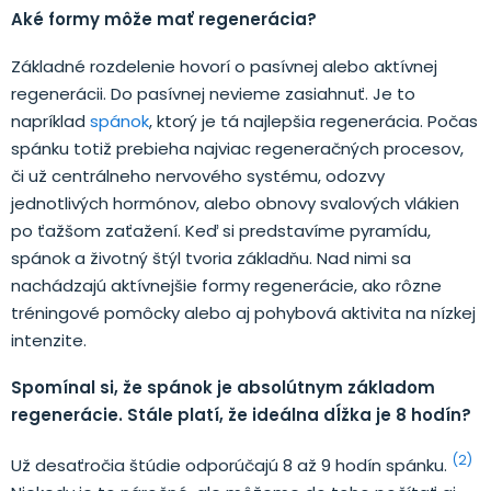
Aké formy môže mať regenerácia?
Základné rozdelenie hovorí o pasívnej alebo aktívnej
regenerácii. Do pasívnej nevieme zasiahnuť. Je to
napríklad
spánok
, ktorý je tá najlepšia regenerácia. Počas
spánku totiž prebieha najviac regeneračných procesov,
či už centrálneho nervového systému, odozvy
jednotlivých hormónov, alebo obnovy svalových vlákien
po ťažšom zaťažení. Keď si predstavíme pyramídu,
spánok a životný štýl tvoria základňu. Nad nimi sa
nachádzajú aktívnejšie formy regenerácie, ako rôzne
tréningové pomôcky alebo aj pohybová aktivita na nízkej
intenzite.
Spomínal si, že spánok je absolútnym základom
regenerácie. Stále platí, že ideálna dĺžka je 8 hodín?
(2)
Už desaťročia štúdie odporúčajú 8 až 9 hodín spánku.