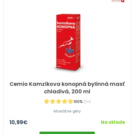
Cemio Kamzíkova konopná bylinná masť
chladivá, 200 ml
100%
(7×)
Masážne gély
10,99
€
Na sklade