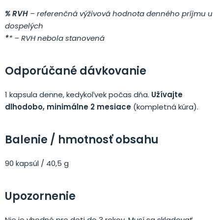
% RVH
– referenčná výživová hodnota denného príjmu u
dospelých
*
* – RVH nebola stanovená
Odporúčané dávkovanie
1 kapsula denne, kedykoľvek počas dňa.
Užívajte
dlhodobo, minimálne 2 mesiace
(kompletná kúra).
Balenie / hmotnosť obsahu
90 kapsúl / 40,5 g
Upozornenie
Nie je vhodné pre deti do 3 rokov. Musí sa skladovať