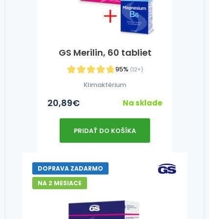
GS Merilin, 60 tabliet
95%
(12×)
Klimaktérium
20,89
€
Na sklade
PRIDAŤ DO KOŠÍKA
DOPRAVA ZADARMO
NA 2 MESIACE