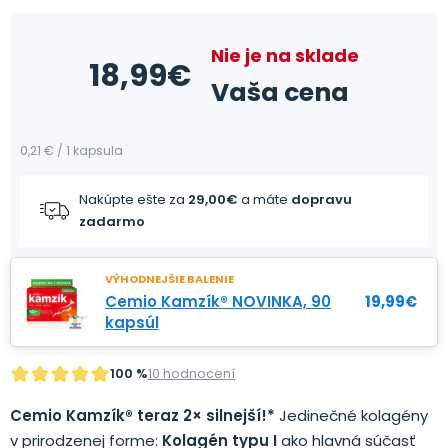
Nie je na sklade
18,99
€
Vaša cena
0,21 € / 1 kapsula
Nakúpte ešte za
29,00
€
a máte
dopravu
zadarmo
VÝHODNEJŠIE BALENIE
Cemio Kamzík® NOVINKA, 90
19,99
€
kapsúl
100 %
10 hodnocení
Cemio Kamzík® teraz 2× silnejší!*
Jedinečné kolagény
v prirodzenej forme:
Kolagén typu I
ako hlavná súčasť