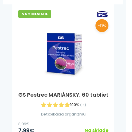
NA 2 MESIACE
-11%
GS Pestrec MARIÁNSKY, 60 tabliet
100%
(1×)
Detoxikácia organizmu
8,99
€
7,99
€
Na sklade