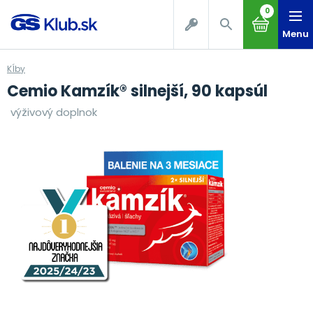
0
Menu
Kĺby
Cemio Kamzík® silnejší, 90 kapsúl
výživový doplnok