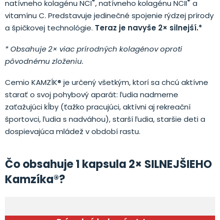
®
®
natívneho kolagénu NCI
, natívneho kolagénu NCII
a
vitamínu C. Predstavuje jedinečné spojenie rýdzej prírody
a špičkovej technológie.
Teraz je navyše 2× silnejší.*
* Obsahuje 2× viac prírodných kolagénov oproti
pôvodnému zloženiu.
Cemio KAMZÍK® je určený všetkým, ktorí sa chcú aktívne
starať o svoj pohybový aparát: ľudia nadmerne
zaťažujúci kĺby (ťažko pracujúci, aktívni aj rekreační
športovci, ľudia s nadváhou), starší ľudia, staršie deti a
dospievajúca mládež v období rastu.
Čo obsahuje 1 kapsula 2× SILNEJŠIEHO
Kamzíka
®
?