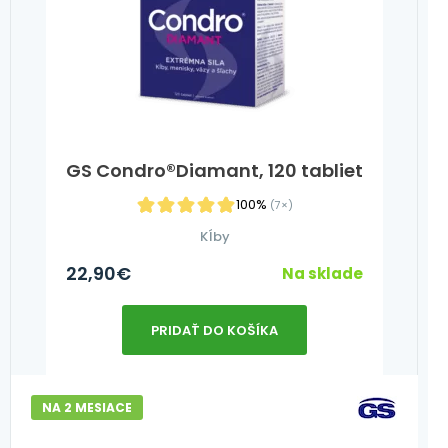
GS Condro®Diamant, 120 tabliet
100%
(7×)
Kĺby
22,90
€
Na sklade
PRIDAŤ DO KOŠÍKA
NA 2 MESIACE