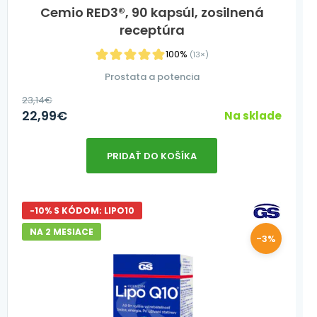
Cemio RED3®, 90 kapsúl, zosilnená
receptúra
100%
(13×)
Prostata a potencia
23,14
€
22,99
€
Na sklade
PRIDAŤ DO KOŠÍKA
-10% S KÓDOM: LIPO10
NA 2 MESIACE
-3%