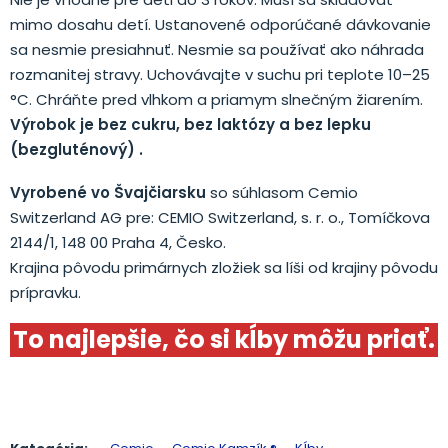
mimo dosahu detí. Ustanovené odporúčané dávkovanie
sa nesmie presiahnuť. Nesmie sa používať ako náhrada
rozmanitej stravy. Uchovávajte v suchu pri teplote 10–25
°C. Chráňte pred vlhkom a priamym slnečným žiarením.
Výrobok je bez cukru,
bez laktózy
a bez lepku
(bezgluténový) .
Vyrobené vo Švajčiarsku
so súhlasom Cemio
Switzerland AG pre: CEMIO Switzerland, s. r. o., Tomíčkova
2144/1, 148 00 Praha 4, Česko.
Krajina pôvodu primárnych zložiek sa líši od krajiny pôvodu
prípravku.
To najlepšie, čo si kĺby môžu priať.