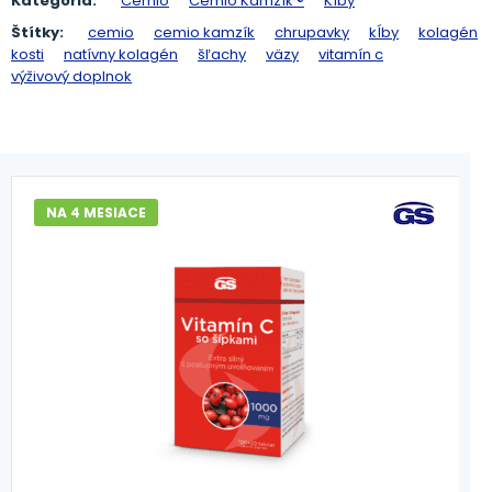
Kategória:
Cemio
Cemio Kamzík ®
Kĺby
Štítky:
cemio
cemio kamzík
chrupavky
kĺby
kolagén
kosti
natívny kolagén
šľachy
väzy
vitamín c
výživový doplnok
NA 4 MESIACE