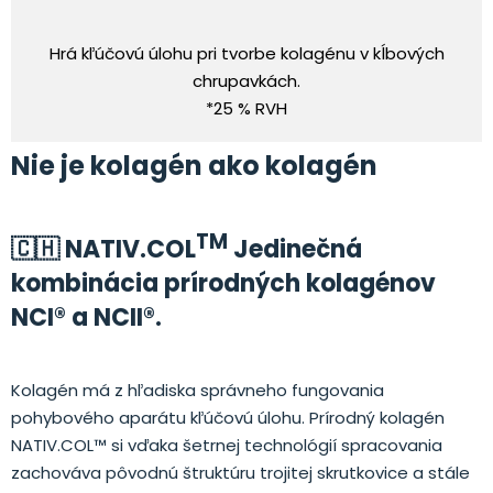
Hrá kľúčovú úlohu pri tvorbe kolagénu v kĺbových
chrupavkách.
*25 % RVH
Nie je kolagén ako kolagén
TM
🇨🇭 NATIV.COL
Jedinečná
kombinácia prírodných kolagénov
NCI® a NCII®.
Kolagén má z hľadiska správneho fungovania
pohybového aparátu kľúčovú úlohu. Prírodný kolagén
NATIV.COL™ si vďaka šetrnej technológií spracovania
zachováva pôvodnú štruktúru trojitej skrutkovice a stále