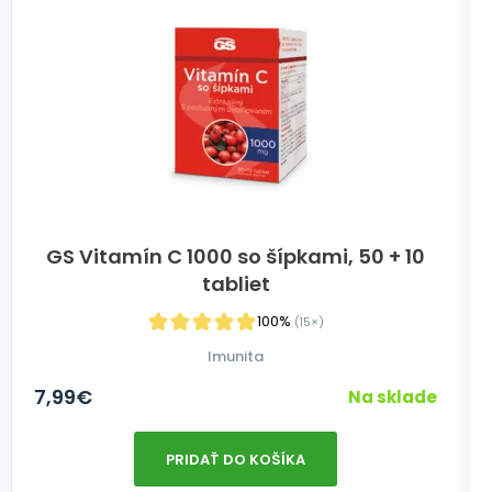
GS Vitamín C 1000 so šípkami, 50 + 10
tabliet
100%
(15×)
Imunita
7,99
€
Na sklade
PRIDAŤ DO KOŠÍKA