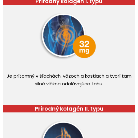
Prírodný kolagén I. typu
Je prítomný v šľachách, väzoch a kostiach a tvorí tam
silné vlákna odolávajúce ťahu.
Prírodný kolagén II. typu