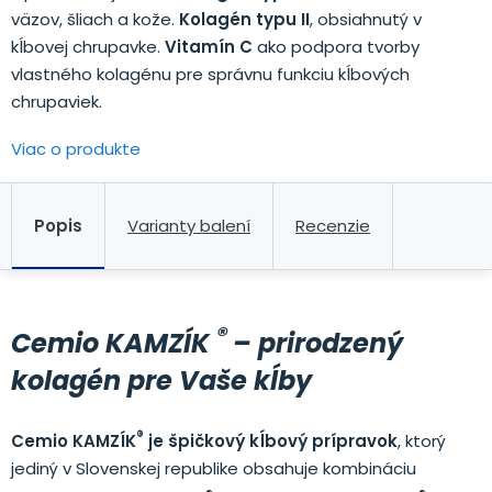
väzov, šliach a kože.
Kolagén typu II
, obsiahnutý v
kĺbovej chrupavke.
Vitamín C
ako podpora tvorby
vlastného kolagénu pre správnu funkciu kĺbových
chrupaviek.
Viac o produkte
Popis
Varianty balení
Recenzie
®
Cemio KAMZÍK
– prirodzený
kolagén pre Vaše kĺby
®
Cemio KAMZÍK
je špičkový kĺbový prípravok
, ktorý
jediný v Slovenskej republike obsahuje kombináciu