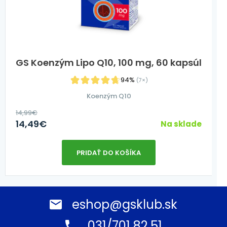
GS Koenzým Lipo Q10, 100 mg, 60 kapsúl
94%
(7×)
Koenzým Q10
14,99
€
14,49
€
Na sklade
PRIDAŤ DO KOŠÍKA
eshop@gsklub.sk
031/701 82 51