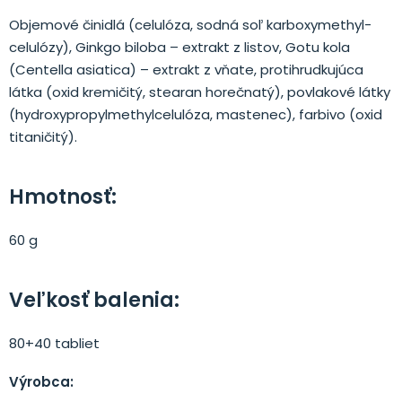
Objemové činidlá (celulóza, sodná soľ karboxymethyl­
celulózy), Ginkgo biloba – extrakt z listov, Gotu kola
(Centella asiatica) – extrakt z vňate, protihrudkujúca
látka (oxid kremičitý, stearan horečnatý), povlakové látky
(hydroxypropyl­methylcelulóza, mastenec), farbivo (oxid
titaničitý).
Hmotnosť:
60 g
Veľkosť balenia:
80+40 tabliet
Výrobca: