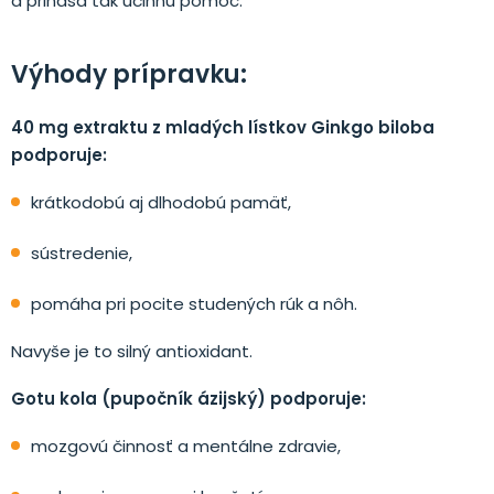
a prináša tak účinnú pomoc.
Výhody prípravku
:
40 mg extraktu z mladých lístkov Ginkgo biloba
podporuje:
krátkodobú aj dlhodobú pamäť,
sústredenie,
pomáha pri pocite studených rúk a nôh.
Navyše je to silný antioxidant.
Gotu kola (pupočník ázijský) podporuje:
mozgovú činnosť a mentálne zdravie,