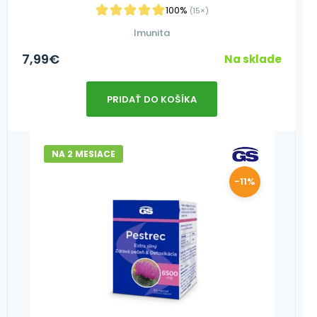
100%
(15×)
Imunita
7,99
€
Na sklade
PRIDAŤ DO KOŠÍKA
NA 2 MESIACE
-11%