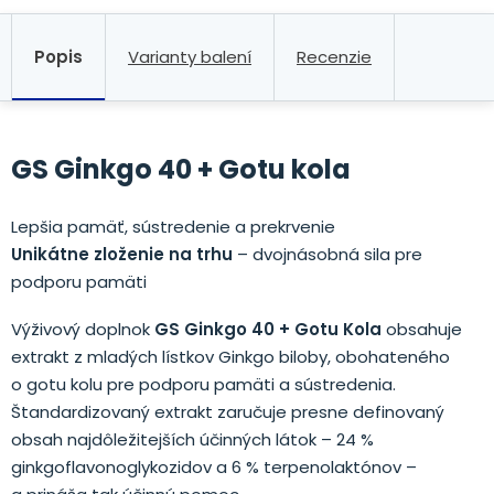
Popis
Varianty balení
Recenzie
GS Ginkgo 40 + Gotu kola
Lepšia pamäť, sústredenie a prekrvenie
Unikátne zloženie na trhu
– dvojnásobná sila pre
podporu pamäti
Výživový doplnok
GS Ginkgo 40 + Gotu Kola
obsahuje
extrakt z mladých lístkov Ginkgo biloby, obohateného
o gotu kolu pre podporu pamäti a sústredenia.
Štandardizovaný extrakt zaručuje presne definovaný
obsah najdôležitejších účinných látok – 24 %
ginkgoflavonoglykozidov a 6 % terpenolaktónov –