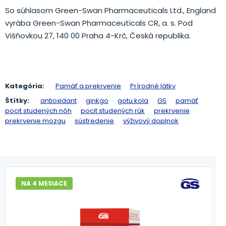
So súhlasom Green-Swan Pharmaceuticals Ltd., England
vyrába Green-Swan Pharmaceuticals CR, a. s. Pod
Višňovkou 27, 140 00 Praha 4-Krč, Česká republika.
Kategória:
Pamäť a prekrvenie
Prírodné látky
Štítky:
antioxidant
ginkgo
gotu kola
GS
pamäť
pocit studených nôh
pocit studených rúk
prekrvenie
prekrvenie mozgu
sústredenie
výživový doplnok
NA 4 MESIACE