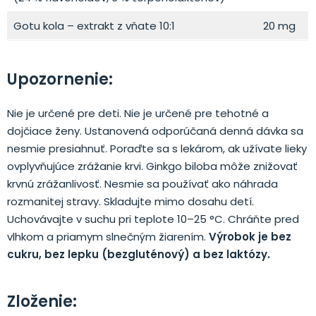
Gotu kola – extrakt z vňate 10:1
20 mg
Upozornenie:
Nie je určené pre deti. Nie je určené pre tehotné a
dojčiace ženy. Ustanovená odporúčaná denná dávka sa
nesmie presiahnuť. Poraďte sa s lekárom, ak užívate lieky
ovplyvňujúce zrážanie krvi. Ginkgo biloba môže znižovať
krvnú zrážanlivosť. Nesmie sa používať ako náhrada
rozmanitej stravy. Skladujte mimo dosahu detí.
Uchovávajte v suchu pri teplote 10–25 °C. Chráňte pred
vlhkom a priamym slnečným žiarením.
Výrobok je bez
cukru, bez lepku (bezgluténový) a bez laktózy.
Zloženie: