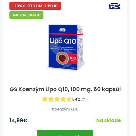
-10% S KÓDOM: LIPO10
NA 2 MESIACE
GS Koenzým Lipo Q10, 100 mg, 60 kapsúl
94%
(7×)
Koenzým Q10
14,99
€
Na sklade