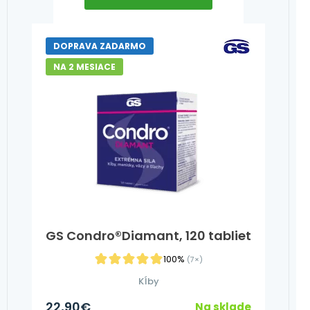
DOPRAVA ZADARMO
NA 2 MESIACE
GS Condro®Diamant, 120 tabliet
100%
(7×)
Kĺby
22,90
€
Na sklade