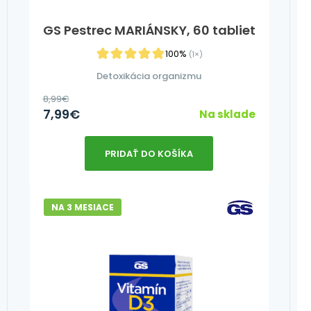
GS Pestrec MARIÁNSKY, 60 tabliet
100%
(1×)
Detoxikácia organizmu
8,99
€
7,99
€
Na sklade
PRIDAŤ DO KOŠÍKA
NA 3 MESIACE