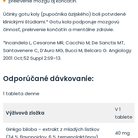
prekrvenie mozgu aj končatín.
Účinky gotu koly (pupočníka ázijského) boli potvrdené
klinickými štúdiami.* Gotu kola podporuje mozgovú
činnosť, prekrvenie končatín a mentálne zdravie.
*Incandela L, Cesarone MR, Cacchio M, De Sanctis MT,
Santavenere C, D‘Auro MG, Bucci M, Belcaro G. Angiology.
2001 Oct;52 Suppl 2:S9–13.
Odporúčané dávkovanie:
1 tableta denne
V 1
Výživová zložka
tablete
Ginkgo biloba – extrakt z mladých lístkov
40 mg
(24 % flavonoidov, 6 % terpenolaktónov)