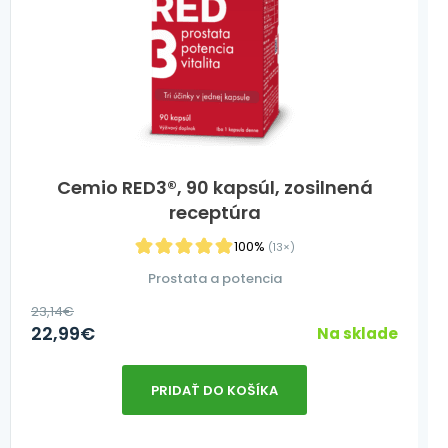
Cemio RED3®, 90 kapsúl, zosilnená
receptúra
100%
(13×)
Prostata a potencia
23,14
€
22,99
€
Na sklade
PRIDAŤ DO KOŠÍKA