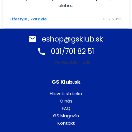
alebo...
Lifestyle
Zdravie
31. 7. 2026
eshop@gsklub.sk
031/701 82 51
Po-Pia: 8:30 - 16:00
GS Klub.sk
Hlavná stránka
O nás
FAQ
GS Magazín
Kontakt