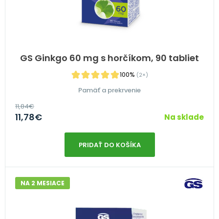
GS Ginkgo 60 mg s horčíkom, 90 tabliet
100%
(2×)
Pamäť a prekrvenie
11,84
€
11,78
€
Na sklade
PRIDAŤ DO KOŠÍKA
NA 2 MESIACE