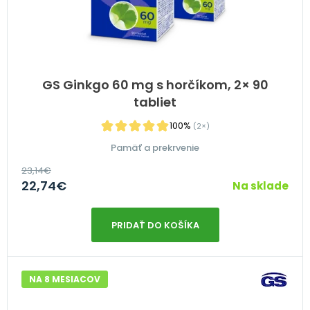
GS Ginkgo 60 mg s horčíkom, 2× 90
tabliet
100%
(2×)
Pamäť a prekrvenie
23,14
€
22,74
€
Na sklade
PRIDAŤ DO KOŠÍKA
NA 8 MESIACOV