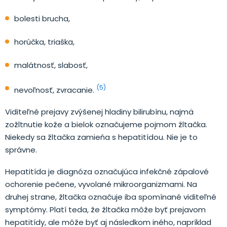
bolesti brucha,
horúčka, triaška,
malátnosť, slabosť,
(5)
nevoľnosť, zvracanie.
Viditeľné prejavy zvýšenej hladiny bilirubínu, najmä
zožltnutie kože a bielok označujeme pojmom žltačka.
Niekedy sa žltačka zamieňa s hepatitídou. Nie je to
správne.
Hepatitída je diagnóza označujúca infekčné zápalové
ochorenie pečene, vyvolané mikroorganizmami. Na
druhej strane, žltačka označuje iba spomínané viditeľné
symptómy. Platí teda, že žltačka môže byť prejavom
hepatitídy, ale môže byť aj následkom iného, napríklad