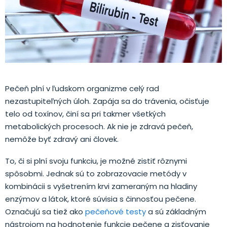
Pečeň plní v ľudskom organizme celý rad
nezastupiteľných úloh. Zapája sa do trávenia, očisťuje
telo od toxínov, činí sa pri takmer všetkých
metabolických procesoch. Ak nie je zdravá pečeň,
nemôže byť zdravý ani človek.
To, či si plní svoju funkciu, je možné zistiť rôznymi
spôsobmi. Jednak sú to zobrazovacie metódy v
kombinácii s vyšetrením krvi zameraným na hladiny
enzýmov a látok, ktoré súvisia s činnosťou pečene.
Označujú sa tiež ako
pečeňové testy
a sú základným
nástrojom na hodnotenie funkcie pečene a zisťovanie