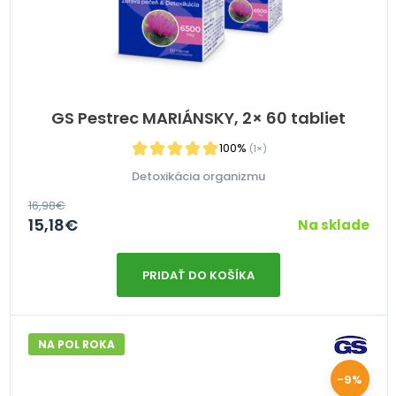
GS Pestrec MARIÁNSKY, 2× 60 tabliet
100%
(1×)
Detoxikácia organizmu
16,98
€
15,18
€
Na sklade
PRIDAŤ DO KOŠÍKA
NA POL ROKA
-9%