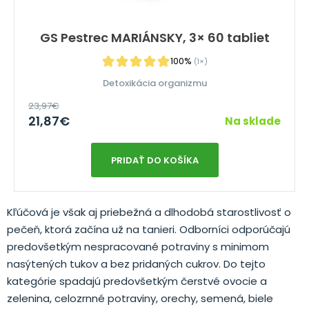
GS Pestrec MARIÁNSKY, 3× 60 tabliet
100%
(1×)
Detoxikácia organizmu
23,97
€
21,87
€
Na sklade
PRIDAŤ DO KOŠÍKA
Kľúčová je však aj priebežná a dlhodobá starostlivosť o
pečeň, ktorá začína už na tanieri. Odborníci odporúčajú
predovšetkým nespracované potraviny s minimom
nasýtených tukov a bez pridaných cukrov. Do tejto
kategórie spadajú predovšetkým čerstvé ovocie a
zelenina, celozrnné potraviny, orechy, semená, biele