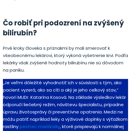
Čo robiť pri podozrení na zvýšený
bilirubín?
Prvé kroky človeka s príznakmi by mali smerovať k
všeobecnému lekárovi, ktorý vykoná vyšetrenie krvi. Podľa
lekárky však zvýšené hodnoty bilirubínu nie sú dôvodom
na paniku.
„Je veľmi dôležité vyhodnotiť ich v súvislosti s tým, ako
pacient vyzerá, ako sa cíti a aký je jeho celkový stav,“
hovorí MUDr. Katarína Kosová. Na základe výsledkov lekár
odporučí liečebný režim, návštevu špecialistu, prípadne
úpravu životosprávy či preventívne opatrenia. Medzi ne
môžu patriť napríklad lieky a výživové doplnky s výťažkom
rastliny
pestrec mariánsky
, ktoré prispievajú k normálnej