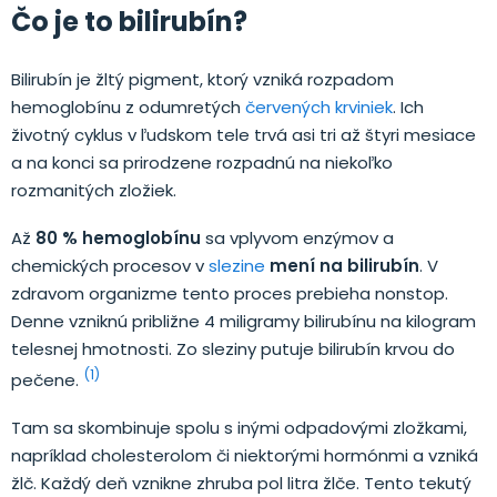
Čo je to bilirubín?
Bilirubín je žltý pigment, ktorý vzniká rozpadom
hemoglobínu z odumretých
červených krviniek
. Ich
životný cyklus v ľudskom tele trvá asi tri až štyri mesiace
a na konci sa prirodzene rozpadnú na niekoľko
rozmanitých zložiek.
Až
80 % hemoglobínu
sa vplyvom enzýmov a
chemických procesov v
slezine
mení na bilirubín
. V
zdravom organizme tento proces prebieha nonstop.
Denne vzniknú približne 4 miligramy bilirubínu na kilogram
telesnej hmotnosti. Zo sleziny putuje bilirubín krvou do
(1)
pečene.
Tam sa skombinuje spolu s inými odpadovými zložkami,
napríklad cholesterolom či niektorými hormónmi a vzniká
žlč. Každý deň vznikne zhruba pol litra žlče. Tento tekutý