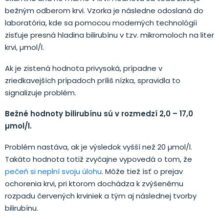
bežným odberom krvi. Vzorka je následne odoslaná do
laboratória, kde sa pomocou moderných technológií
zisťuje presná hladina bilirubínu v tzv. mikromoloch na liter
krvi, µmol/l.
Ak je zistená hodnota privysoká, prípadne v
zriedkavejších prípadoch príliš nízka, spravidla to
signalizuje problém.
Bežné hodnoty bilirubínu sú v rozmedzí 2,0 – 17,0
µmol/l.
Problém nastáva, ak je výsledok vyšší než 20 µmol/l.
Takáto hodnota totiž zvyčajne vypovedá o tom, že
pečeň si neplní svoju úlohu
. Môže tiež ísť o prejav
ochorenia krvi, pri ktorom dochádza k zvýšenému
rozpadu červených krviniek a tým aj následnej tvorby
bilirubínu.