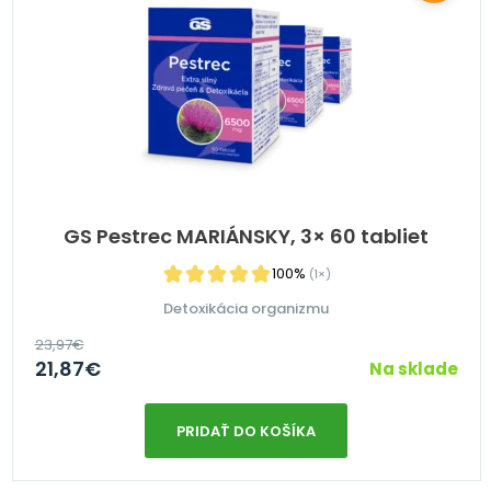
GS Pestrec MARIÁNSKY, 3× 60 tabliet
100%
(1×)
Detoxikácia organizmu
23,97
€
21,87
€
Na sklade
PRIDAŤ DO KOŠÍKA