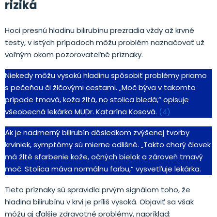
riziká
Hoci presnú hladinu bilirubínu prezradia vždy až krvné
testy, v istých prípadoch môžu problém naznačovať už
voľným okom pozorovateľné príznaky.
Niekedy môžu vysokú hladinu spôsobiť problémy priamo
s pečeňou či žlčovými cestami. „Moč býva v takomto
prípade tmavá, koža žltá, no stolica bledá,“ opisuje
všeobecná lekárka MUDr. Katarína Kosová.
(4)
Ak je nadmerný bilirubín dôsledkom zvýšenej tvorby
krviniek, symptómy sú mierne odlišné. „Takto chorý človek
má žlté sfarbenie kože, očných bielok a zároveň tmavý
moč. Stolica máva normálnu farbu,“ vysvetľuje lekárka.
Tieto príznaky sú spravidla prvým signálom toho, že
hladina bilirubínu v krvi je príliš vysoká. Objaviť sa však
môžu aj ďalšie zdravotné problémy, napríklad: