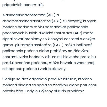
prípadných abnormalít.
Alanínaminotransferáza (ALT) a
aspartátaminotransferáza (AST) sú enzýmy, ktorých
zvýšené hodnoty môžu naznačovať poškodenie
pečeňových buniek, alkalická fosfatáza (ALP) môže
signalizovať problémy so žlčovými cestami a enzým
gama-glutamyltransferáza (GGT) môže indikovať
poškodenie pečene alebo problémy so žlčovými
cestami. Nízke hodnoty albumínu, hlavného proteínu
produkovaného pečeňou, môže hovoriť o zhoršenej
schopnosti pečene tvoriť bielkoviny.
Sleduje sa tiež odpadový produkt bilirubín, ktorého
zvýšená hladina sa spája so žltačkou alebo poruchou
odtoku žlče. Kedy je zvýšený bilirurín problém?