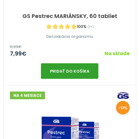
GS Pestrec MARIÁNSKY, 60 tabliet
100%
(1×)
Detoxikácia organizmu
8,99
€
7,99
€
Na sklade
PRIDAŤ DO KOŠÍKA
NA 4 MESIACE
-11%