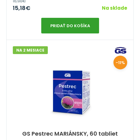
16,98
€
15,18
€
Na sklade
PRIDAŤ DO KOŠÍKA
NA 2 MESIACE
-11%
GS Pestrec MARIÁNSKY, 60 tabliet