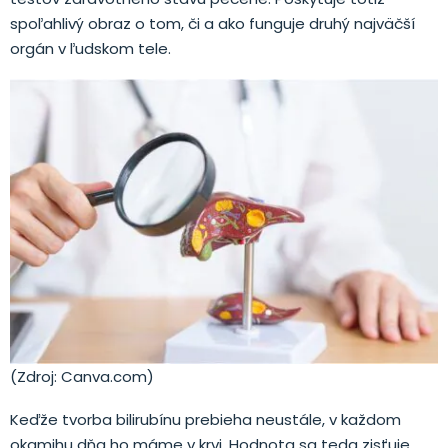
spoľahlivý obraz o tom, či a ako funguje druhý najväčší
orgán v ľudskom tele.
(Zdroj: Canva.com)
Keďže tvorba bilirubínu prebieha neustále, v každom
okamihu dňa ho máme v krvi. Hodnota sa teda zisťuje