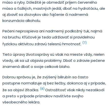
mäso a ryby. Dôležité je obmedziť príjem červeného
mäsa a ťažkých, mastných jedál, dbať na hydratáciu, ale
aj zbaviť sa zlozvykov ako fajčenie či nadmerná
konzumácia alkoholu.
Pečeni neprospieva ani nadmerný podkožný tuk, najmä
na bruchu. Kľúčové je teda udržiavať si pravidelnou
(7)
fyzickou aktivitou zdravú telesnú hmotnosť.
Tieto úpravy životosprávy sú však na mieste vždy, nielen
vtedy, ak sa už objavia problémy. Dbať o zdravie pečene
znamená dbať o svoje celkové blaho.
Dobrou správou je, že zvýšený bilirubín sa často
postupne normalizuje aj bez liečby, dokonca aj v prípade,
(8)
že sa objaví žltačka.
Ostražitosť však nikdy nezaškodí
a preto v prípade príznakov navštívte svojho
všeobecného lekára.