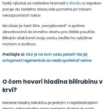
horký výlučok sa následne hromadí v
žlčníku
a napokon
putuje do tenkého čreva, kde pomáha pri trávení
nerozpustných tukov.
Na záver je časť žlče „zrecyklovaná” a spätne
absorbovaná do krvného obehu pre ďalšie použitie.
Bilirubín však končí svoju cestu, keďže ho vylúčime
močom a stolicou.
Prečítajte si:
Ako je na tom vaša pečeň? Na jej
schopnosť regenerácie sa nedá spoliehať večne
O čom hovorí hladina bilirubínu v
krvi?
Meranie hladiny bilirubínu je jedným z najdôležitejších
testov zdravotného stavu pečene. Poskytuje totiž