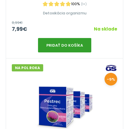
100%
(1×)
Detoxikácia organizmu
8,99
€
7,99
€
Na sklade
PRIDAŤ DO KOŠÍKA
NA POL ROKA
-9%