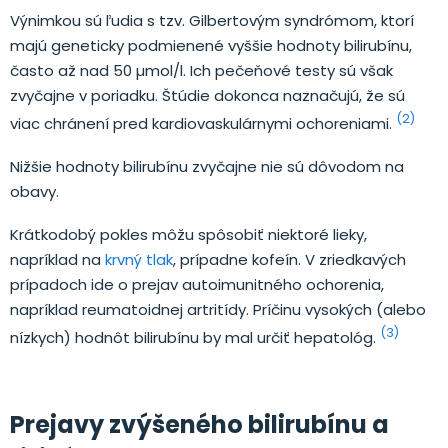
Výnimkou sú ľudia s tzv. Gilbertovým syndrómom, ktorí
majú geneticky podmienené vyššie hodnoty bilirubínu,
často až nad 50 µmol/l. Ich pečeňové testy sú však
zvyčajne v poriadku. Štúdie dokonca naznačujú, že sú
(2)
viac chránení pred kardiovaskulárnymi ochoreniami.
Nižšie hodnoty bilirubínu zvyčajne nie sú dôvodom na
obavy.
Krátkodobý pokles môžu spôsobiť niektoré lieky,
napríklad na
krvný tlak
, prípadne kofeín. V zriedkavých
prípadoch ide o prejav autoimunitného ochorenia,
napríklad reumatoidnej artritídy. Príčinu vysokých (alebo
(3)
nízkych) hodnôt bilirubínu by mal určiť hepatológ.
Prejavy zvýšeného bilirubínu a