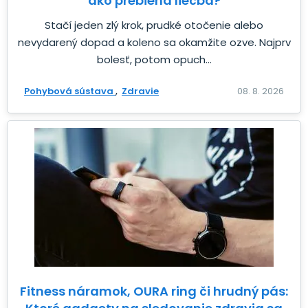
ako prebieha liečba?
Stačí jeden zlý krok, prudké otočenie alebo
nevydarený dopad a koleno sa okamžite ozve. Najprv
bolesť, potom opuch...
Pohybová sústava
Zdravie
08. 8. 2026
Fitness náramok, OURA ring či hrudný pás: