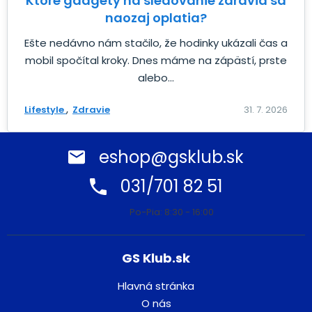
Ktoré gadgety na sledovanie zdravia sa
naozaj oplatia?
Ešte nedávno nám stačilo, že hodinky ukázali čas a
mobil spočítal kroky. Dnes máme na zápästí, prste
alebo...
Lifestyle
Zdravie
31. 7. 2026
eshop@gsklub.sk
031/701 82 51
Po-Pia: 8:30 - 16:00
GS Klub.sk
Hlavná stránka
O nás