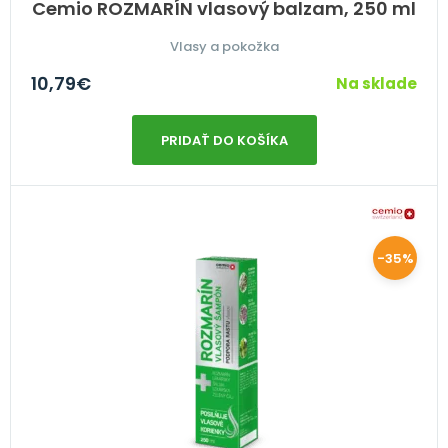
Cemio ROZMARÍN vlasový balzam, 250 ml
Vlasy a pokožka
10,79
€
Na sklade
PRIDAŤ DO KOŠÍKA
-35%