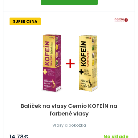
SUPER CENA
Balíček na vlasy Cemio KOFEÍN na
farbené vlasy
Vlasy a pokožka
14,78
€
Na sklade