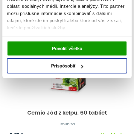
oblasti sociálnych médií, inzercie a analýzy. Títo partneri
PRIDAŤ DO KOŠÍKA
môžu príslušné informácie skombinovať s ďalšími
údajmi, ktoré ste im poskytli alebo ktoré od vás získali,
keď ste používali ich služby.
Vami udelený súhlas bude uchovávaný po dobu jedného
Povoliť všetko
roka. Zmenu nastavení Vami odsúhlasených cookies
môžete upraviť v časti stránky
Informácie o cookies
.
Prispôsobiť
Cemio Jód z kelpu, 60 tabliet
Imunita