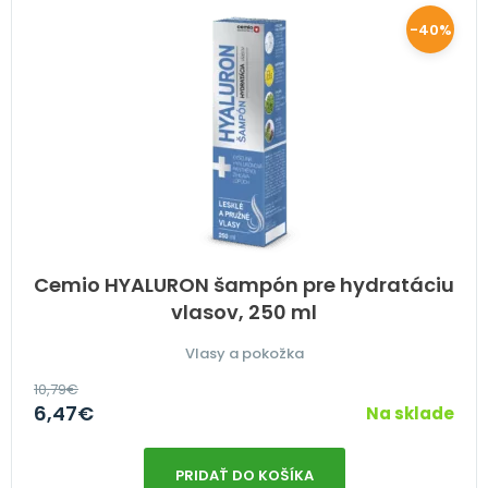
-40%
Cemio HYALURON šampón pre hydratáciu
vlasov, 250 ml
Vlasy a pokožka
10,79
€
6,47
€
Na sklade
PRIDAŤ DO KOŠÍKA