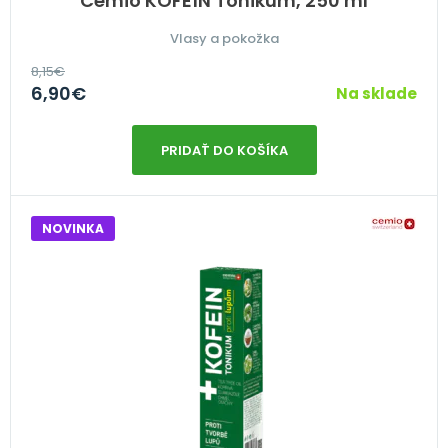
Cemio KOFEÍN Tonikum, 250 ml
Vlasy a pokožka
8,15
€
6,90
€
Na sklade
PRIDAŤ DO KOŠÍKA
NOVINKA