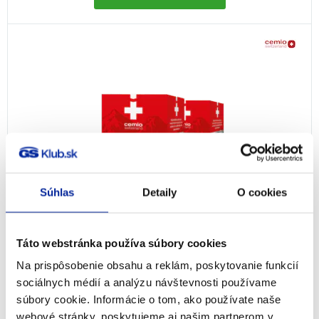
Súhlas
Detaily
O cookies
Cemio Jód z kelpu, 2× 60 tabliet
Táto webstránka používa súbory cookies
Na prispôsobenie obsahu a reklám, poskytovanie funkcií
Imunita
sociálnych médií a analýzu návštevnosti používame
11,78
€
Na sklade
súbory cookie. Informácie o tom, ako používate naše
webové stránky, poskytujeme aj našim partnerom v