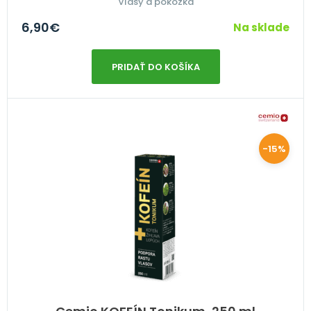
Vlasy a pokožka
6,90
€
Na sklade
PRIDAŤ DO KOŠÍKA
-15%