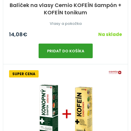
Balíček na vlasy Cemio KOFEÍN šampón +
KOFEÍN tonikum
Vlasy a pokožka
14,08
€
Na sklade
PRIDAŤ DO KOŠÍKA
SUPER CENA