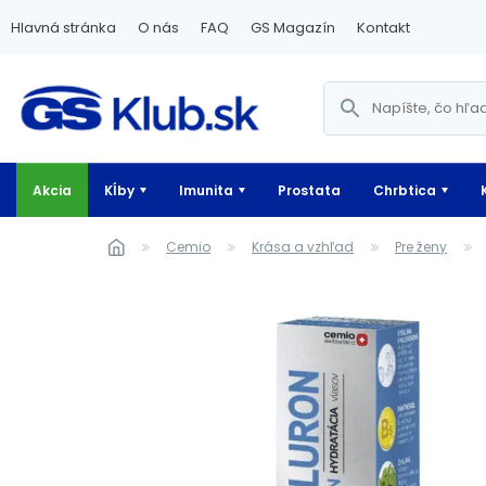
Hlavná stránka
O nás
FAQ
GS Magazín
Kontakt
Akcia
Kĺby
Imunita
Prostata
Chrbtica
Cemio
Krása a vzhľad
Pre ženy