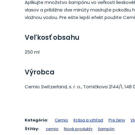
Aplikujte množstvo šampónu vo veľkosti lieskov
vlasov a približne dve minúty masírujte pokožku 
vlažnou vodou. Pre ešte lepší efekt použite Ce
Veľkosť obsahu
250 ml
Výrobca
Cemio Switzerland, s. r. o., Tomičkova 2144/1, 148
Kategória:
Cemio
Krása a vzhľad
Pre ženy
Vl
Štítky:
cemio
Nové produkty
šampón