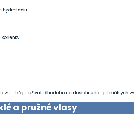
a hydratáciu.
 korienky
e vhodné používať dlhodobo na dosiahnutie optimálnych vý
klé a pružné vlasy