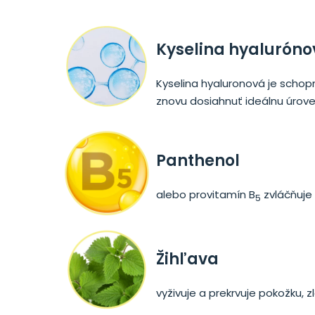
Kyselina hyalurón
Kyselina hyaluronová je scho
znovu dosiahnuť ideálnu úrove
Panthenol
alebo provitamín B
zvláčňuje 
5
Žihľava
vyživuje a prekrvuje pokožku, z