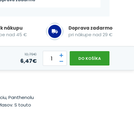
 k nákupu
Doprava zadarmo
upe nad 45 €
pri nákupe nad 29 €
10,79
€
DO KOŠÍKA
6,47
€
ciu, Panthenolu
vlasov. S touto