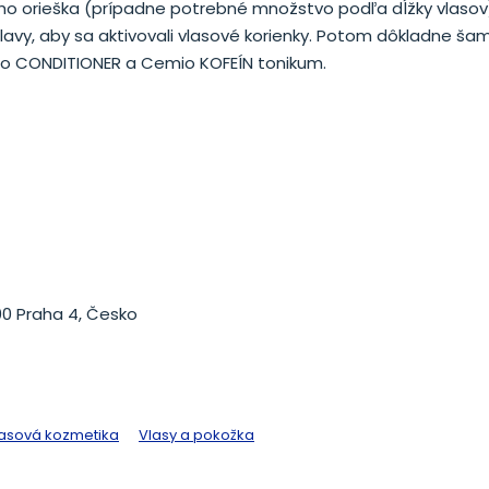
ého orieška (prípadne potrebné množstvo podľa dĺžky vlaso
hlavy, aby sa aktivovali vlasové korienky. Potom dôkladne š
mio CONDITIONER a Cemio KOFEÍN tonikum.
 00 Praha 4, Česko
asová kozmetika
Vlasy a pokožka