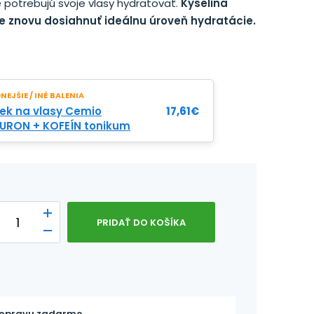
 potrebujú svoje vlasy hydratovať.
Kyselina
znovu dosiahnuť ideálnu úroveň hydratácie.
EJŠIE / INÉ BALENIA
ček na vlasy Cemio
17,61
€
URON + KOFEÍN tonikum
PRIDAŤ DO KOŠÍKA
opravu zadarmo