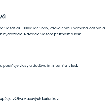
ová
pná viazať až 1000×viac vody, vďaka čomu pomáha vlasom a
ň hydratácie. Navracia vlasom pružnosť a lesk.
a posilňuje vlasy a dodáva im intenzívny lesk.
lepšuje výživu vlasových korienkov.