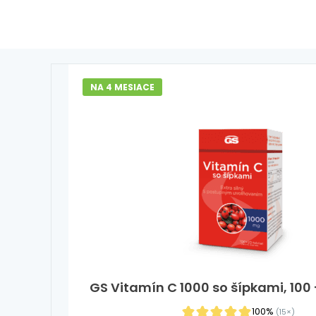
NA 4 MESIACE
GS Vitamín C 1000 so šípkami, 100 +
100%
(15×)