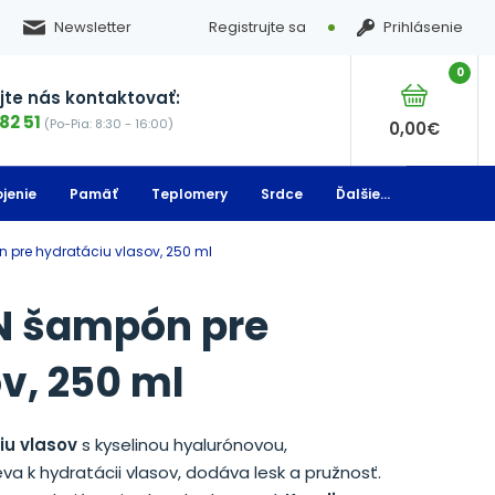
Newsletter
Registrujte sa
Prihlásenie
0
te nás kontaktovať:
82 51
(Po-Pia: 8:30 - 16:00)
0,00
€
jenie
Pamäť
Teplomery
Srdce
Ďalšie...
 pre hydratáciu vlasov, 250 ml
 šampón pre
v, 250 ml
u vlasov
s kyselinou hyalurónovou,
a k hydratácii vlasov, dodáva lesk a pružnosť.