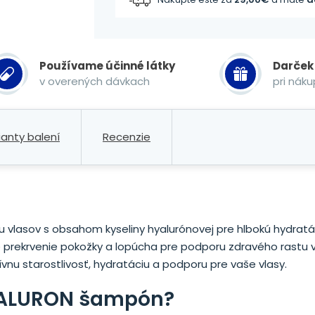
Používame účinné látky
Darček
v overených dávkach
pri nák
ianty balení
Recenzie
lasov s obsahom kyseliny hyalurónovej pre hlbokú hydratá
pre prekrvenie pokožky a lopúcha pre podporu zdravého rastu 
nu starostlivosť, hydratáciu a podporu pre vaše vlasy.
HYALURON šampón?