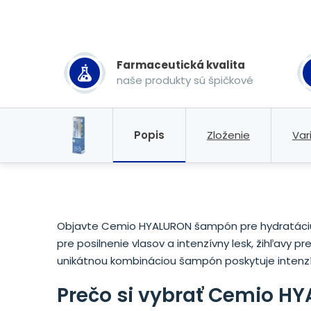
Farmaceutická kvalita
naše produkty sú špičkové
Popis
Zloženie
Var
Objavte Cemio HYALURON šampón pre hydratáciu v
pre posilnenie vlasov a intenzívny lesk, žihľavy 
unikátnou kombináciou šampón poskytuje intenzív
Prečo si vybrať Cemio 