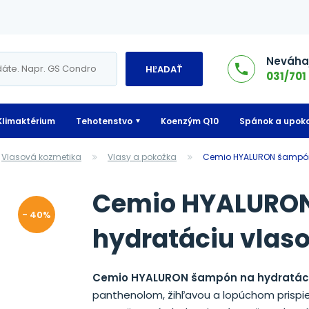
Neváhaj
HĽADAŤ
031/701 
Klimaktérium
Tehotenstvo
Koenzým Q10
Spánok a upoko
Vlasová kozmetika
Vlasy a pokožka
Cemio HYALURON šampón
Cemio HYALURON
- 40%
hydratáciu vlaso
Cemio HYALURON šampón na hydratáci
panthenolom, žihľavou a lopúchom prispiev