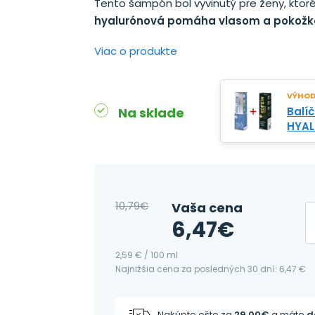
Tento šampón bol vyvinutý pre ženy, ktoré
hyalurónová pomáha vlasom a pokožke 
Viac o produkte
VÝHODN
Na sklade
Balí
HYAL
10,79
€
Vaša cena
6,47
€
2,59 € / 100 ml
Najnižšia cena za posledných 30 dní: 6,47 €
Nakúpte ešte za
29,00
€
a máte
d