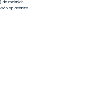
v) do mokrých
ampón opláchnite