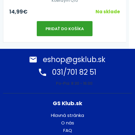
Koenzým Q10
14,99
€
Na sklade
PRIDAŤ DO KOŠÍKA
eshop@gsklub.sk
031/701 82 51
Po-Pia: 8:30 - 16:00
GS Klub.sk
Hlavná stránka
O nás
FAQ