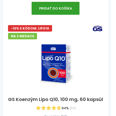
PRIDAŤ DO KOŠÍKA
-10% S KÓDOM: LIPO10
NA 2 MESIACE
GS Koenzým Lipo Q10, 100 mg, 60 kapsúl
94%
(7×)