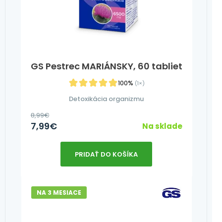
GS Pestrec MARIÁNSKY, 60 tabliet
100%
(1×)
Detoxikácia organizmu
8,99
€
7,99
€
Na sklade
PRIDAŤ DO KOŠÍKA
NA 3 MESIACE