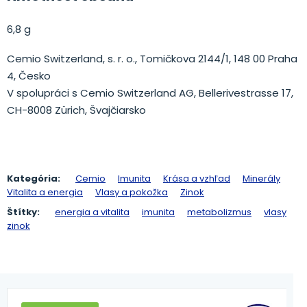
6,8 g
Cemio Switzerland, s. r. o., Tomičkova 2144/1, 148 00 Praha
4, Česko
V spolupráci s Cemio Switzerland AG, Bellerivestrasse 17,
CH-8008 Zürich, Švajčiarsko
Kategória:
Cemio
Imunita
Krása a vzhľad
Minerály
Vitalita a energia
Vlasy a pokožka
Zinok
Štítky:
energia a vitalita
imunita
metabolizmus
vlasy
zinok