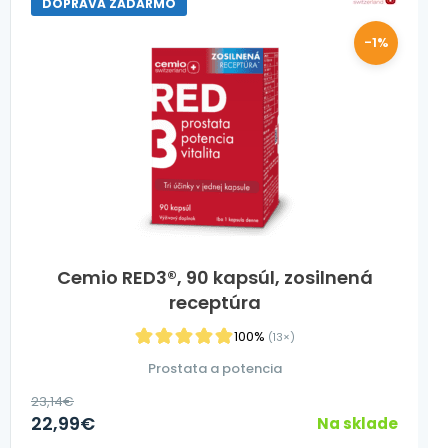
DOPRAVA ZADARMO
-1%
Cemio RED3®, 90 kapsúl, zosilnená
receptúra
100%
(13×)
Prostata a potencia
23,14
€
22,99
€
Na sklade