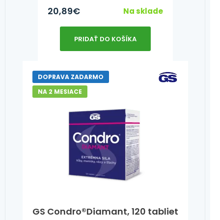
20,89
€
Na sklade
PRIDAŤ DO KOŠÍKA
DOPRAVA ZADARMO
NA 2 MESIACE
GS Condro®Diamant, 120 tabliet