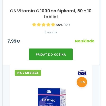
GS Vitamín C 1000 so šípkami, 50 + 10
tabliet
100%
(15×)
Imunita
7,99
€
Na sklade
PRIDAŤ DO KOŠÍKA
NA 2 MESIACE
-11%