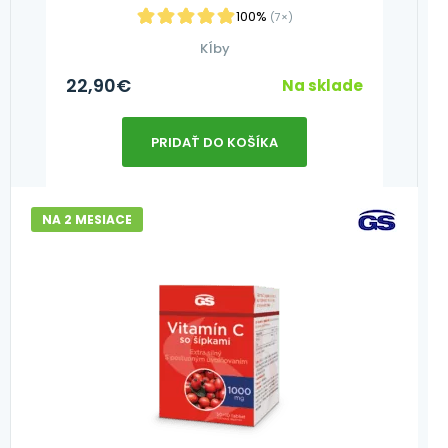
100%
(7×)
Kĺby
22,90
€
Na sklade
PRIDAŤ DO KOŠÍKA
NA 2 MESIACE