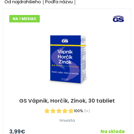
Od najdrahšieho
Podľa názvu
NA 1 MESIAC
GS Vápnik, Horčík, Zinok, 30 tabliet
100%
(1×)
Imunita
3,99
€
Na sklade