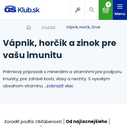
0
Menu
Imunita
Vápnik, Horčík, Zinok
Vápnik, horčík a zinok pre
vašu imunitu
Prémiový prípravok s minerálmi a vitamínmi pre podporu
imunity, pre zdravé kosti, vlasy a nechty. S vysokým
obsahom vitamínu
...zobraziť viac
Zoradiť podľa:
Obľúbenosti
Od najlacnejšieho