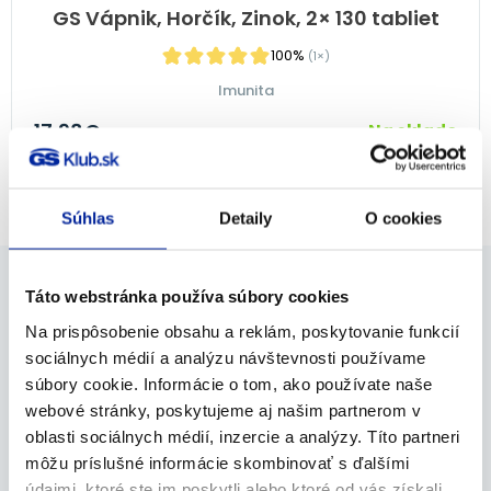
GS Vápnik, Horčík, Zinok, 2× 130 tabliet
100%
(1×)
Imunita
17,98
€
Na sklade
PRIDAŤ DO KOŠÍKA
Súhlas
Detaily
O cookies
Táto webstránka používa súbory cookies
Dokážeme Vám pomôcť aj v
Na prispôsobenie obsahu a reklám, poskytovanie funkcií
sociálnych médií a analýzu návštevnosti používame
ďalších oblastiach
súbory cookie. Informácie o tom, ako používate naše
webové stránky, poskytujeme aj našim partnerom v
oblasti sociálnych médií, inzercie a analýzy. Títo partneri
Kĺby
Imunita
môžu príslušné informácie skombinovať s ďalšími
údajmi, ktoré ste im poskytli alebo ktoré od vás získali,