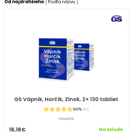
Od najdrahšieho
Podľa názvu
GS Vápnik, Horčík, Zinok, 2× 130 tabliet
100%
(1×)
Imunita
18,18
€
Na sklade