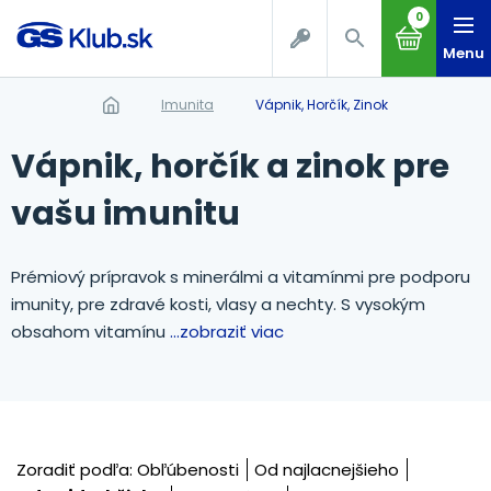
0
Menu
Imunita
Vápnik, Horčík, Zinok
Vápnik, horčík a zinok pre
vašu imunitu
Prémiový prípravok s minerálmi a vitamínmi pre podporu
imunity, pre zdravé kosti, vlasy a nechty. S vysokým
obsahom vitamínu
...zobraziť viac
Zoradiť podľa:
Obľúbenosti
Od najlacnejšieho