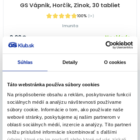
GS Vápnik, Horčík, Zinok, 30 tabliet
100%
(1×)
Imunita
3,99
€
Na sklade
PRIDAŤ DO KOŠÍKA
Súhlas
Detaily
O cookies
Táto webstránka používa súbory cookies
Dokážeme Vám pomôcť aj v
Na prispôsobenie obsahu a reklám, poskytovanie funkcií
sociálnych médií a analýzu návštevnosti používame
ďalších oblastiach
súbory cookie. Informácie o tom, ako používate naše
webové stránky, poskytujeme aj našim partnerom v
oblasti sociálnych médií, inzercie a analýzy. Títo partneri
Kĺby
Imunita
môžu príslušné informácie skombinovať s ďalšími
údajmi, ktoré ste im poskytli alebo ktoré od vás získali,