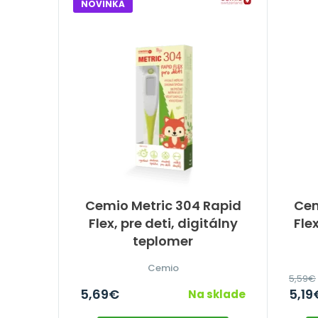
NOVINKA
Cemio Metric 304 Rapid
Cem
Flex, pre deti, digitálny
Fle
teplomer
Cemio
5,59
€
5,69
€
5,19
Na sklade