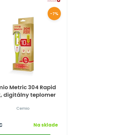
-7%
io Metric 304 Rapid
x, digitálny teplomer
Cemio
€
Na sklade