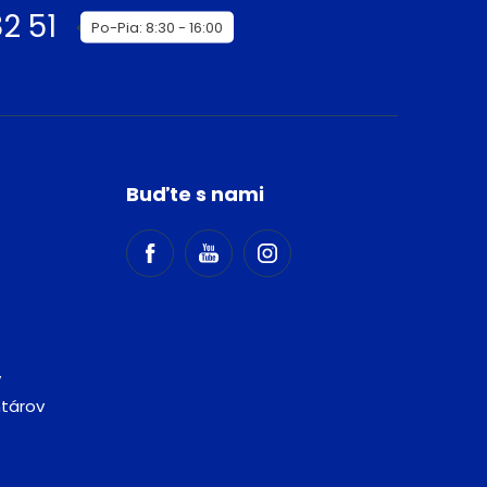
2 51
Po-Pia: 8:30 - 16:00
Buďte s nami
v
ntárov