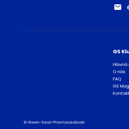
GS Kl
Hlavná 
O nás
FAQ
GS Mag
Kontak
© Green-Swan Pharmaceuticals