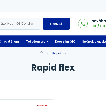
Neváhaj
HĽADAŤ
031/701 
Klimaktérium
Tehotenstvo
Koenzým Q10
Spánok a upoko
rapid flex
rapid flex