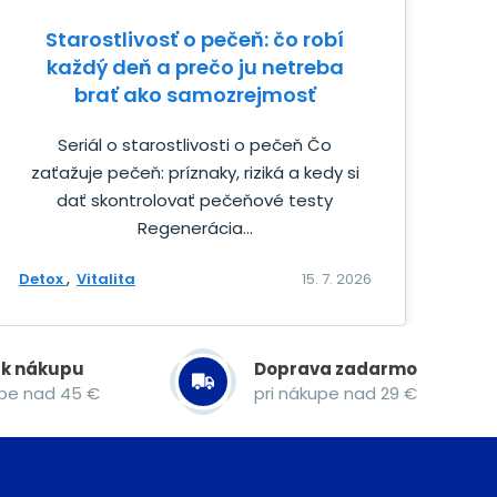
Starostlivosť o pečeň: čo robí
každý deň a prečo ju netreba
brať ako samozrejmosť
Seriál o starostlivosti o pečeň Čo
zaťažuje pečeň: príznaky, riziká a kedy si
dať skontrolovať pečeňové testy
Regenerácia...
Detox
Vitalita
15. 7. 2026
 k nákupu
Doprava zadarmo
upe nad 45 €
pri nákupe nad 29 €