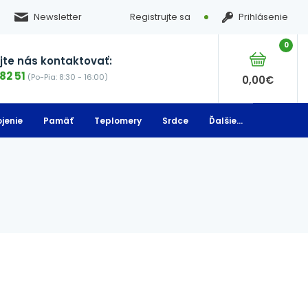
Newsletter
Registrujte sa
Prihlásenie
0
te nás kontaktovať:
82 51
(Po-Pia: 8:30 - 16:00)
0,00
€
jenie
Pamäť
Teplomery
Srdce
Ďalšie...