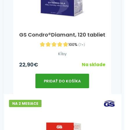
GS Condro®Diamant, 120 tabliet
100%
(7×)
Kĺby
22,90
€
Na sklade
PRIDAŤ DO KOŠÍKA
NA 2 MESIACE