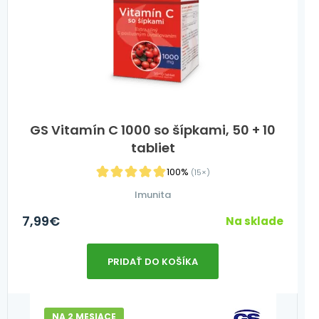
GS Vitamín C 1000 so šípkami, 50 + 10
tabliet
100%
(15×)
Imunita
7,99
€
Na sklade
PRIDAŤ DO KOŠÍKA
NA 2 MESIACE