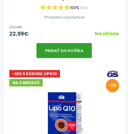
100%
(13×)
Prostata a potencia
23,14
€
22,99
€
Na sklade
PRIDAŤ DO KOŠÍKA
-10% S KÓDOM: LIPO10
NA 2 MESIACE
-3%