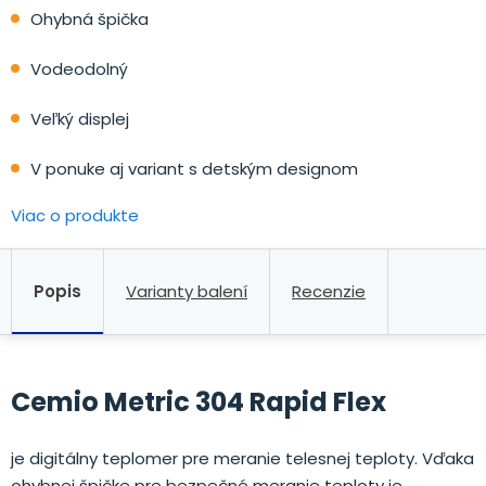
Ohybná špička
Vodeodolný
Veľký displej
V ponuke aj variant s detským designom
Viac o produkte
Popis
Varianty balení
Recenzie
Cemio Metric 304 Rapid Flex
je digitálny teplomer pre meranie telesnej teploty. Vďaka
ohybnej špičke pre bezpečné meranie teploty je