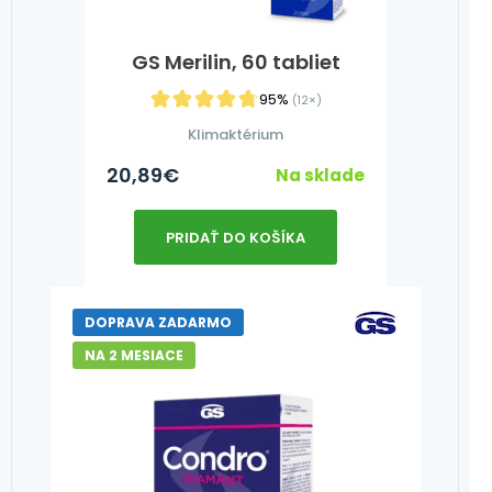
GS Merilin, 60 tabliet
95%
(12×)
Klimaktérium
20,89
€
Na sklade
PRIDAŤ DO KOŠÍKA
DOPRAVA ZADARMO
NA 2 MESIACE