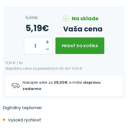
5,59
€
Na sklade
5,19
€
Vaša cena
PRIDAŤ DO KOŠÍKA
5,19 € / ks
Najnižšia cena za posledných 30 dní: 5,19 €
Nakúpte ešte za
29,00
€
a máte
dopravu
zadarmo
Digitálny teplomer
Vysoká rýchlosť