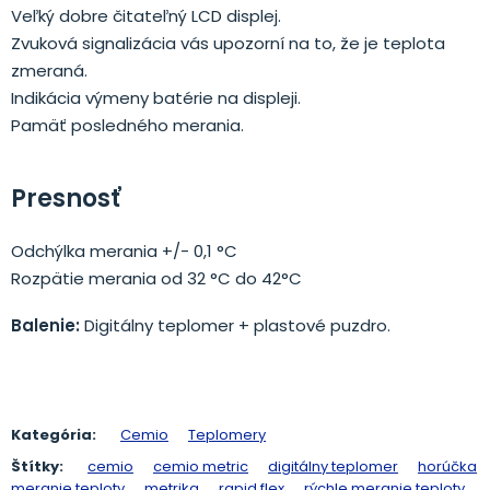
Veľký dobre čitateľný LCD displej.
Zvuková signalizácia vás upozorní na to, že je teplota
zmeraná.
Indikácia výmeny batérie na displeji.
Pamäť posledného merania.
Presnosť
Odchýlka merania +/- 0,1 °C
Rozpätie merania od 32 °C do 42°C
Balenie:
Digitálny teplomer + plastové puzdro.
Kategória:
Cemio
Teplomery
Štítky:
cemio
cemio metric
digitálny teplomer
horúčka
meranie teploty
metrika
rapid flex
rýchle meranie teploty