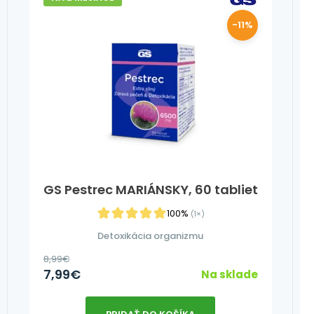
-11%
GS Pestrec MARIÁNSKY, 60 tabliet
100%
(1×)
Detoxikácia organizmu
8,99
€
7,99
€
Na sklade