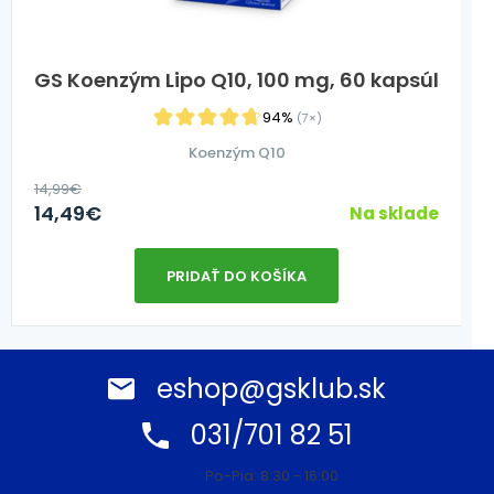
GS Koenzým Lipo Q10, 100 mg, 60 kapsúl
94%
(7×)
Koenzým Q10
14,99
€
14,49
€
Na sklade
PRIDAŤ DO KOŠÍKA
eshop@gsklub.sk
031/701 82 51
Po-Pia: 8:30 - 16:00