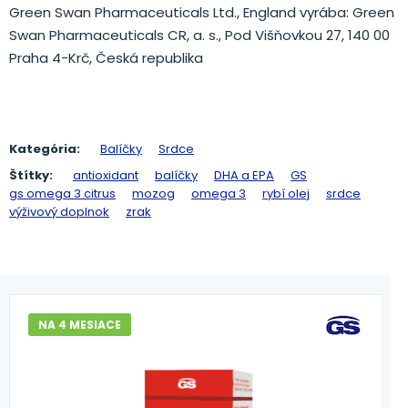
Green Swan Pharmaceuticals Ltd., England vyrába: Green
Swan Pharmaceuticals CR, a. s., Pod Višňovkou 27, 140 00
Praha 4-Krč, Česká republika
Kategória:
Balíčky
Srdce
Štítky:
antioxidant
balíčky
DHA a EPA
GS
gs omega 3 citrus
mozog
omega 3
rybí olej
srdce
výživový doplnok
zrak
NA 4 MESIACE