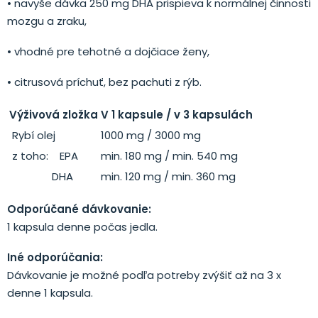
• navyše dávka 250 mg DHA prispieva k normálnej činnosti
mozgu a zraku,
• vhodné pre tehotné a dojčiace ženy,
• citrusová príchuť, bez pachuti z rýb.
Výživová zložka
V 1 kapsule / v 3 kapsulách
Rybí olej
1000 mg / 3000 mg
z toho: EPA
min. 180 mg / min. 540 mg
DHA
min. 120 mg / min. 360 mg
Odporúčané dávkovanie:
1 kapsula denne počas jedla.
Iné odporúčania:
Dávkovanie je možné podľa potreby zvýšiť až na 3 x
denne 1 kapsula.