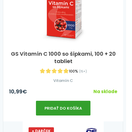
GS Vitamín C 1000 so šípkami, 100 + 20
tabliet
100%
(15×)
Vitamín C
10,99
€
Na sklade
PRIDAŤ DO KOŠÍKA
+ DARČEK