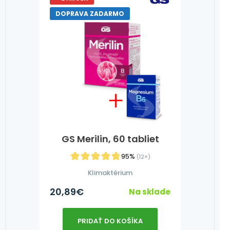
DOPRAVA ZADARMO
GS Merilin, 60 tabliet
95%
(12×)
Klimaktérium
20,89
€
Na sklade
PRIDAŤ DO KOŠÍKA