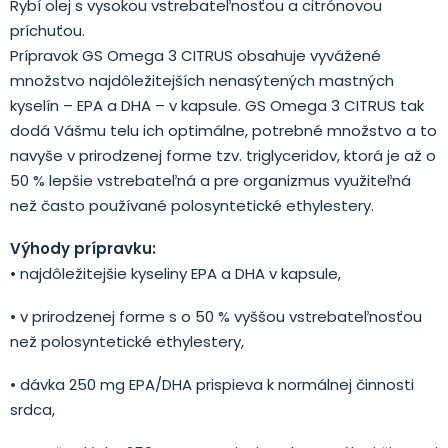
Rybí olej s vysokou vstrebateľnosťou a citrónovou
príchuťou.
Prípravok GS Omega 3 CITRUS obsahuje vyvážené
množstvo najdôležitejších nenasýtených mastných
kyselín – EPA a DHA – v kapsule. GS Omega 3 CITRUS tak
dodá Vášmu telu ich optimálne, potrebné množstvo a to
navyše v prirodzenej forme tzv. triglyceridov, ktorá je až o
50 % lepšie vstrebateľná a pre organizmus využiteľná
než často používané polosyntetické ethylestery.
Výhody prípravku:
• najdôležitejšie kyseliny EPA a DHA v kapsule,
• v prirodzenej forme s o 50 % vyššou vstrebateľnosťou
než polosyntetické ethylestery,
• dávka 250 mg EPA/DHA prispieva k normálnej činnosti
srdca,