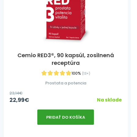
Cemio RED3®, 90 kapsúl, zosilnená
receptúra
100%
(13×)
Prostata a potencia
23,14
€
22,99
€
Na sklade
PRIDAŤ DO KOŠÍKA