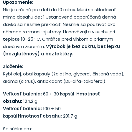
Upozornenie:
Nie je určené pre deti do 10 rokov. Musí sa skladovať
mimo dosahu detí. Ustanovená odporúčaná denná
dávka sa nesmie prekročiť. Nesmie sa používať ako
náhrada rozmanitej stravy. Uchovávajte v suchu pri
teplote 10–25 °C. Chráňte pred vlhkom a priamym
slnečným žiarením.
Výrobok je bez cukru, bez lepku
(bezgluténový) a bez laktózy.
Zloženie:
Rybí olej, obal kapsuly (želatína, glycerol, čistená voda),
aróma (citrus), antioxidant (DL-alfa-tokoferol).
Veľkosť balenia:
60 + 30 kapsúl
Hmotnosť
obsahu:
124,2 g
Veľkosť balenia:
100 + 50
kapsúl
Hmotnosť obsahu:
201,7 g
So súhlasom: