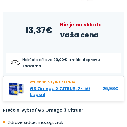
Nie je na sklade
13,37
€
Vaša cena
Nakúpte ešte za
29,00
€
a máte
dopravu
zadarmo
VÝHODNEJŠIE / INÉ BALENIA
GS Omega 3 CITRUS, 2×150
26,98
€
kapsúl
Prečo si vybrať GS Omega 3 Citrus?
Zdravé srdce, mozog, zrak