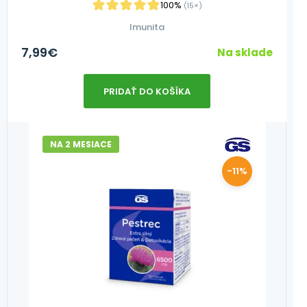
100%
(15×)
Imunita
7,99
€
Na sklade
PRIDAŤ DO KOŠÍKA
NA 2 MESIACE
-11%