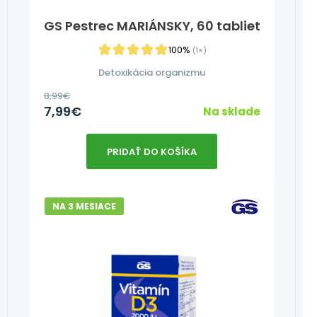
GS Pestrec MARIÁNSKY, 60 tabliet
100%
(1×)
Detoxikácia organizmu
8,99
€
7,99
€
Na sklade
PRIDAŤ DO KOŠÍKA
NA 3 MESIACE