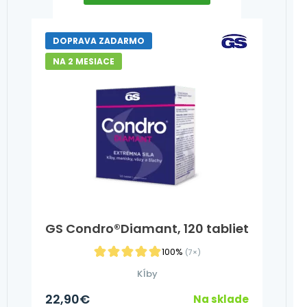
DOPRAVA ZADARMO
NA 2 MESIACE
GS Condro®Diamant, 120 tabliet
100%
(7×)
Kĺby
22,90
€
Na sklade