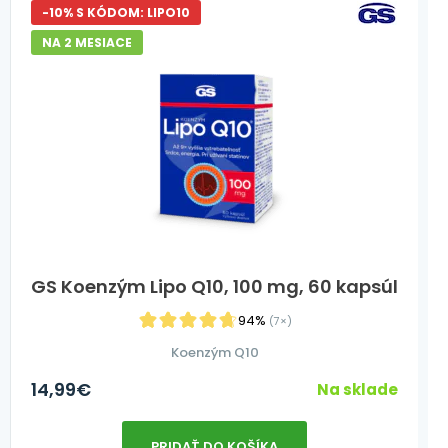
-10% S KÓDOM: LIPO10
NA 2 MESIACE
GS Koenzým Lipo Q10, 100 mg, 60 kapsúl
94%
(7×)
Koenzým Q10
14,99
€
Na sklade
PRIDAŤ DO KOŠÍKA