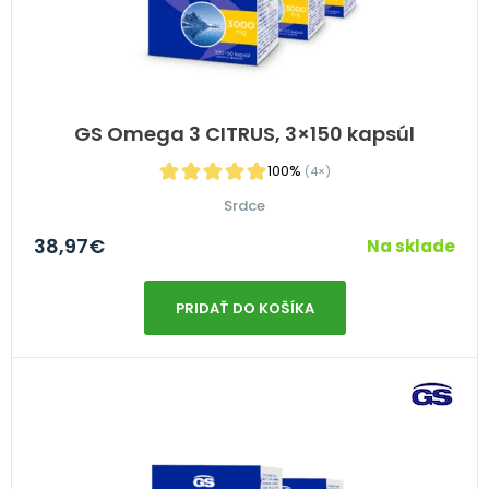
GS Omega 3 CITRUS, 3×150 kapsúl
100%
(4×)
Srdce
38,97
€
Na sklade
PRIDAŤ DO KOŠÍKA