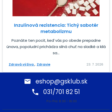
Inzulínová rezistencia: Tichý sabotér
metabolizmu
Poznáte ten pocit, keď vás po obede prepadne
únava, popoludní prichádza silná chuť na sladké a kilá
sa...
Zdravá výživa
Zdravie
23. 7. 2026
eshop@gsklub.sk
031/701 82 51
Po-Pia: 8:30 - 16:00