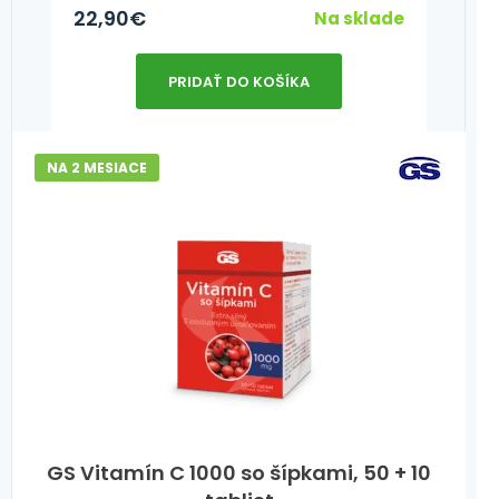
22,90
€
Na sklade
PRIDAŤ DO KOŠÍKA
NA 2 MESIACE
GS Vitamín C 1000 so šípkami, 50 + 10