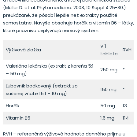
(Müller D. et al. Phytomedicine. 2003; 10 Suppl 4:25-30.)
preukázané, že pôsobí lepšie než extrakty použité
samostatne. Navyše obsahuje horčík a vitamín B6 – látky,
ktoré priaznivo ovplyvňujú nervový systém.
V 1
Výživová zložka
RVH
tablete
Valeriána lekárska (extrakt z koreňa 5:1
250 mg
*
– 50 mg)
Ľubovník bodkovaný (extrakt zo
150 mg
*
sušenej vňate 15:1 – 10 mg)
Horčík
50 mg
13
Vitamín B6
1,6 mg
114
RVH – referenčná výživová hodnota denného príjmu u