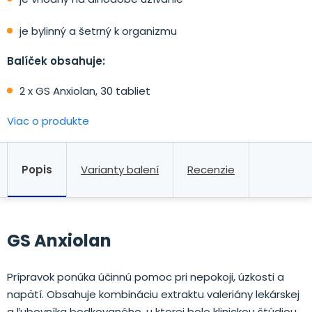
je bylinný a šetrný k organizmu
Balíček obsahuje:
2 x GS Anxiolan, 30 tabliet
Viac o produkte
Popis
Varianty balení
Recenzie
GS Anxiolan
Prípravok ponúka účinnú pomoc pri nepokoji, úzkosti a
napätí. Obsahuje kombináciu extraktu valeriány lekárskej
a ľubovníka bodkovaného, u ktorej bolo klinickou štúdiou