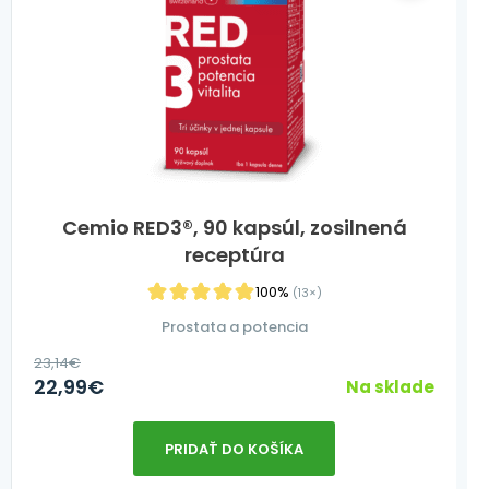
Cemio RED3®, 90 kapsúl, zosilnená
receptúra
100%
(13×)
Prostata a potencia
23,14
€
22,99
€
Na sklade
PRIDAŤ DO KOŠÍKA