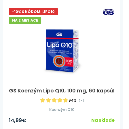
-10% S KÓDOM: LIPO10
NA 2 MESIACE
GS Koenzým Lipo Q10, 100 mg, 60 kapsúl
94%
(7×)
Koenzým Q10
14,99
€
Na sklade