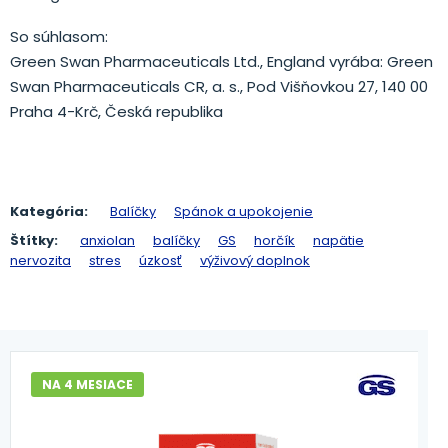
So súhlasom:
Green Swan Pharmaceuticals Ltd., England vyrába: Green
Swan Pharmaceuticals CR, a. s., Pod Višňovkou 27, 140 00
Praha 4-Krč, Česká republika
Kategória:
Balíčky
Spánok a upokojenie
Štítky:
anxiolan
balíčky
GS
horčík
napätie
nervozita
stres
úzkosť
výživový doplnok
NA 4 MESIACE