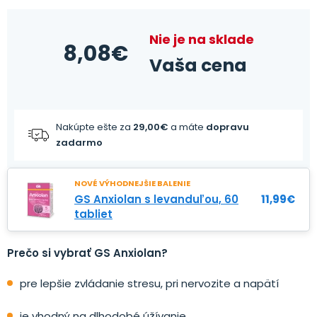
Nie je na sklade
8,08
€
Vaša cena
Nakúpte ešte za
29,00
€
a máte
dopravu
zadarmo
NOVÉ VÝHODNEJŠIE BALENIE
GS Anxiolan s levanduľou, 60
11,99
€
tabliet
Prečo si vybrať GS Anxiolan?
pre lepšie zvládanie stresu, pri nervozite a napätí
je vhodný na dlhodobé úžívanie