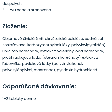
dospelých
* – RVH nebola stanovená
Zloženie:
Objemové činidlá (mikrokryštalická celulóza, sodná soľ
zosieťovanej karboxymethylcelulózy, polyvinylpyrolidón),
uhličitan horečnatý, extrakt z valeriány, oxid horečnatý,
protihrudkujúca látka (stearan horečnatý) extrakt z
ľubovníka, povlakové látky (polyvinylalkohol,
polyetylénglykol, mastenec), pyridoxín hydrochlorid.
Odporúčané dávkovanie:
1–2 tablety denne