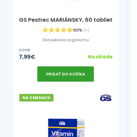
GS Pestrec MARIÁNSKY, 60 tabliet
100%
(1×)
Detoxikácia organizmu
8,99
€
7,99
€
Na sklade
PRIDAŤ DO KOŠÍKA
NA 3 MESIACE