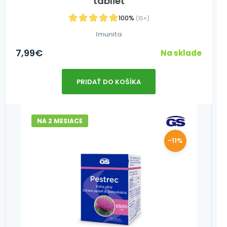
tabliet
100%
(15×)
Imunita
7,99
€
Na sklade
PRIDAŤ DO KOŠÍKA
NA 2 MESIACE
-11%