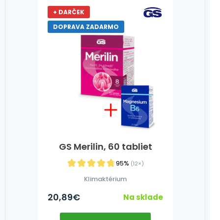
+ DARČEK
DOPRAVA ZADARMO
GS Merilin, 60 tabliet
95%
(12×)
Klimaktérium
20,89
€
Na sklade