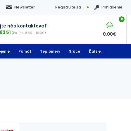
Newsletter
Registrujte sa
Prihlásenie
0
te nás kontaktovať:
82 51
(Po-Pia: 8:30 - 16:00)
0,00
€
jenie
Pamäť
Teplomery
Srdce
Ďalšie...