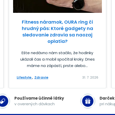
Fitness náramok, OURA ring či
hrudný pás: Ktoré gadgety na
sledovanie zdravia sa naozaj
oplatia?
Ešte nedávno nám stačilo, že hodinky
ukázali čas a mobil spočítal kroky. Dnes
máme na zápästí, prste alebo...
Lifestyle
Zdravie
31. 7. 2026
Používame účinné látky
Darček
v overených dávkach
pri nák