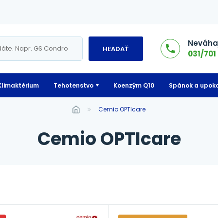
Neváhaj
HĽADAŤ
031/701 
Klimaktérium
Tehotenstvo
Koenzým Q10
Spánok a upoko
Cemio OPTIcare
Cemio OPTIcare