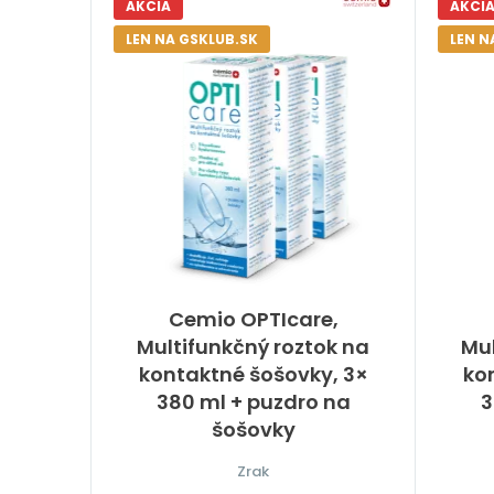
AKCIA
AKCI
LEN NA GSKLUB.SK
LEN N
Cemio OPTIcare,
Multifunkčný roztok na
Mul
kontaktné šošovky, 3×
ko
380 ml + puzdro na
3
šošovky
Zrak