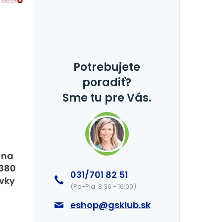
Potrebujete
poradiť?
Sme tu pre Vás.
 na
 380
031/701 82 51
ovky
(Po-Pia: 8:30 - 16:00)
eshop@gsklub.sk