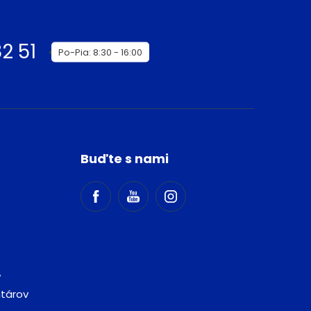
2 51
Po-Pia: 8:30 - 16:00
Buďte s nami
v
ntárov