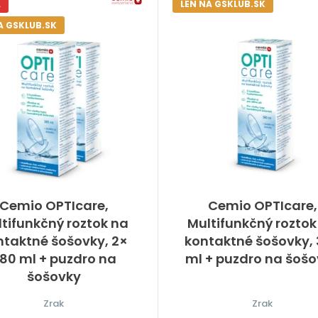
A
LEN NA GSKLUB.SK
A GSKLUB.SK
Cemio OPTIcare,
Cemio OPTIcare,
tifunkčný roztok na
Multifunkčný roztok
ntaktné šošovky, 2×
kontaktné šošovky,
80 ml + puzdro na
ml + puzdro na šoš
šošovky
Zrak
Zrak