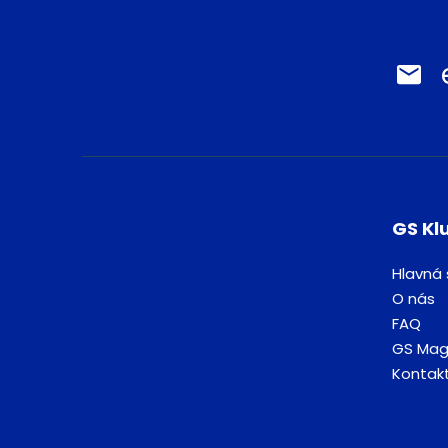
GS Kl
Hlavná 
O nás
FAQ
GS Mag
Kontak