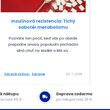
Inzulínová rezistencia: Tichý
sabotér metabolizmu
Poznáte ten pocit, keď vás po obede
prepadne únava, popoludní prichádza
silná chuť na sladké a kilá sa...
Zdravá výživa
Zdravie
23. 7. 2026
 k nákupu
Doprava zadarmo
upe nad 45 €
pri nákupe nad 29 €