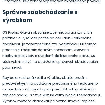
farbené uhličitanom vápenatým minerálneho pôvodu.
Správne zaobchádzanie s
výrobkom
GS Probio Glukan obsahuje živé mikroorganizmy. Ich
prežitie vo vysokom počte po celú dobu minimálnej
trvanlivosti je zabezpečené tzv. lyofilizáciou. Pri tomto
procese sú baktérie šetrným spôsobom zbavené
nadbytočnej vody a uvedené do kľudového stavu. Sú
však veľmi citlivé na dodržanie správnych skladovacích
podmienok.
Aby bola zaistená kvalita výrobku, dbajte prosím
predovšetkým na dodržanie predpísaného teplotného
rozmedzia a ochranu kapsúl pred vlhkosťou. Vlhkosť a
teplota nad 25 °C živé kultúry veľmi rýchlo znehodnocujú.
Výrobok môžete skladovať pri bežnej izbovej teplote