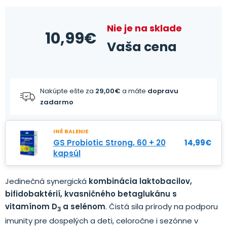
Nie je na sklade
10,99
€
Vaša cena
Nakúpte ešte za
29,00
€
a máte
dopravu
zadarmo
INÉ BALENIE
GS Probiotic Strong, 60 + 20
14,99
€
kapsúl
Jedinečná synergická
kombinácia laktobacilov,
bifidobaktérií, kvasničného betaglukánu s
vitamínom D
a selénom
. Čistá sila prírody na podporu
3
imunity pre dospelých a deti, celoročne i sezónne v