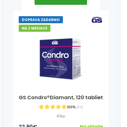
DOPRAVA ZADARMO
NA 2 MESIACE
GS Condro®Diamant, 120 tabliet
100%
(7×)
Kĺby
22,90
€
Na sklade