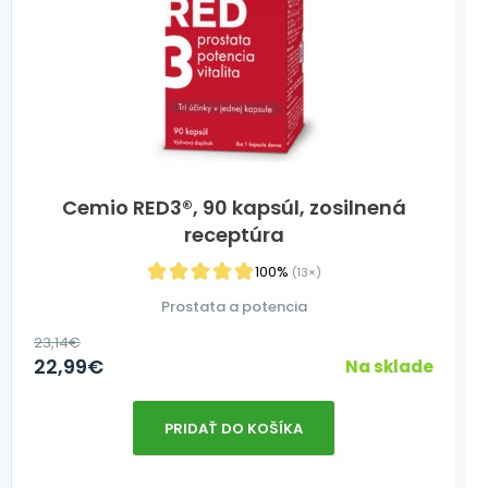
Cemio RED3®, 90 kapsúl, zosilnená
receptúra
100%
(13×)
Prostata a potencia
23,14
€
22,99
€
Na sklade
PRIDAŤ DO KOŠÍKA