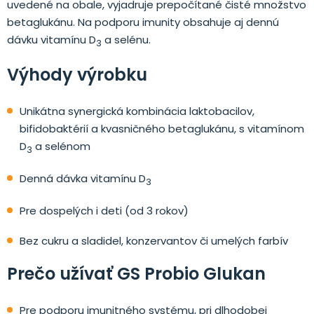
uvedené na obale, vyjadruje prepočítané čisté množstvo
betaglukánu. Na podporu imunity obsahuje aj dennú
dávku vitamínu D
a selénu.
3
Výhody výrobku
Unikátna synergická kombinácia laktobacilov,
bifidobaktérií a kvasničného betaglukánu, s vitamínom
D
a selénom
3
Denná dávka vitamínu D
3
Pre dospelých i deti (od 3 rokov)
Bez cukru a sladidel, konzervantov či umelých farbív
Prečo užívať GS Probio Glukan
Pre podporu imunitného systému, pri dlhodobej