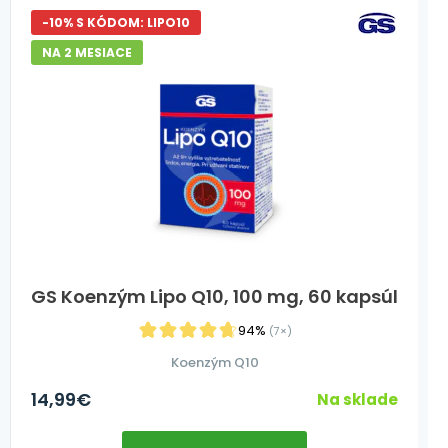
-10% S KÓDOM: LIPO10
NA 2 MESIACE
GS Koenzým Lipo Q10, 100 mg, 60 kapsúl
94%
(7×)
Koenzým Q10
14,99
€
Na sklade