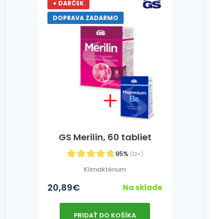
+ DARČEK
DOPRAVA ZADARMO
GS Merilin, 60 tabliet
95%
(12×)
Klimaktérium
20,89
€
Na sklade
PRIDAŤ DO KOŠÍKA