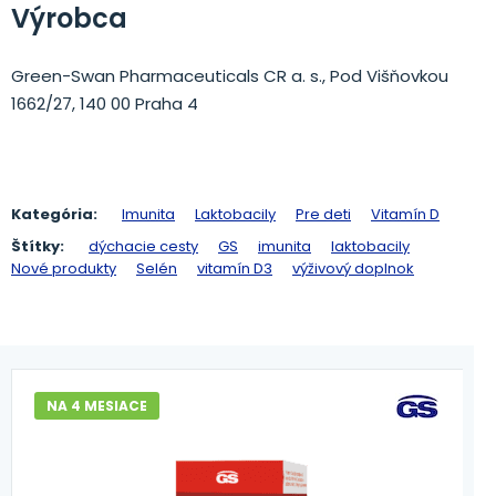
Výrobca
Green-Swan Pharmaceuticals CR a. s., Pod Višňovkou
1662/27, 140 00 Praha 4
Kategória:
Imunita
Laktobacily
Pre deti
Vitamín D
Štítky:
dýchacie cesty
GS
imunita
laktobacily
Nové produkty
Selén
vitamín D3
výživový doplnok
NA 4 MESIACE