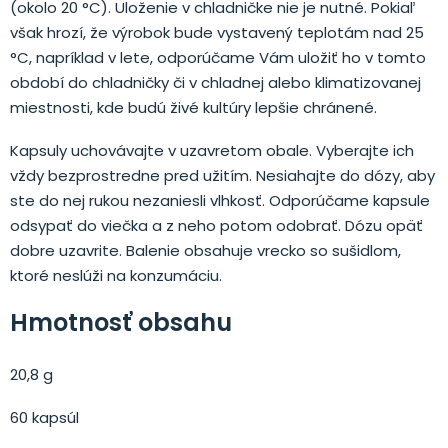
(okolo 20 °C). Uloženie v chladničke nie je nutné. Pokiaľ
však hrozí, že výrobok bude vystavený teplotám nad 25
°C, napríklad v lete, odporúčame Vám uložiť ho v tomto
období do chladničky či v chladnej alebo klimatizovanej
miestnosti, kde budú živé kultúry lepšie chránené.
Kapsuly uchovávajte v uzavretom obale. Vyberajte ich
vždy bezprostredne pred užitím. Nesiahajte do dózy, aby
ste do nej rukou nezaniesli vlhkosť. Odporúčame kapsule
odsypať do viečka a z neho potom odobrať. Dózu opäť
dobre uzavrite. Balenie obsahuje vrecko so sušidlom,
ktoré neslúži na konzumáciu.
Hmotnosť obsahu
20,8 g
60 kapsúl