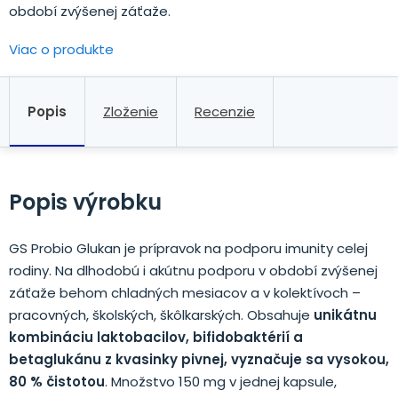
období zvýšenej záťaže.
Viac o produkte
Popis
Zloženie
Recenzie
Popis výrobku
GS Probio Glukan je prípravok na podporu imunity celej
rodiny. Na dlhodobú i akútnu podporu v období zvýšenej
záťaže behom chladných mesiacov a v kolektívoch –
pracovných, školských, škôlkarských. Obsahuje
unikátnu
kombináciu laktobacilov, bifidobaktérií a
betaglukánu z kvasinky pivnej, vyznačuje sa vysokou,
80 % čistotou
. Množstvo 150 mg v jednej kapsule,