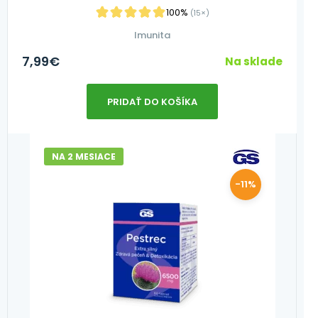
100%
(15×)
Imunita
7,99
€
Na sklade
PRIDAŤ DO KOŠÍKA
NA 2 MESIACE
-11%