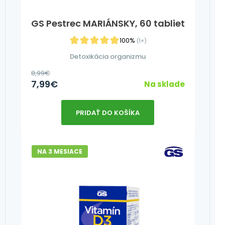
GS Pestrec MARIÁNSKY, 60 tabliet
100%
(1×)
Detoxikácia organizmu
8,99
€
7,99
€
Na sklade
PRIDAŤ DO KOŠÍKA
NA 3 MESIACE