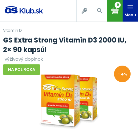
0
Menu
Vitamín D
GS Extra Strong Vitamín D3 2000 IU,
2× 90 kapsúl
výživový doplnok
NA POL ROKA
- 4%