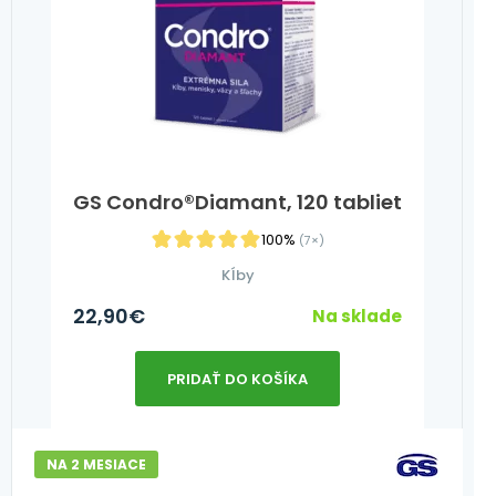
GS Condro®Diamant, 120 tabliet
100%
(7×)
Kĺby
22,90
€
Na sklade
PRIDAŤ DO KOŠÍKA
NA 2 MESIACE