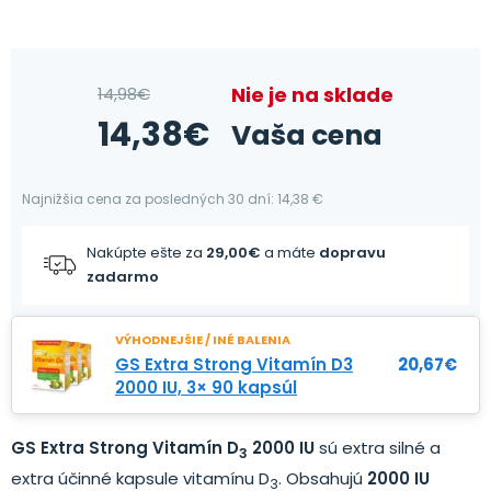
Nie je na sklade
14,98
€
14,38
€
Vaša cena
Najnižšia cena za posledných 30 dní: 14,38 €
Nakúpte ešte za
29,00
€
a máte
dopravu
zadarmo
VÝHODNEJŠIE / INÉ BALENIA
GS Extra Strong Vitamín D3
20,67
€
2000 IU, 3× 90 kapsúl
GS Extra Strong Vitamín D
2000 IU
sú extra silné a
3
extra účinné kapsule vitamínu D
. Obsahujú
2000 IU
3