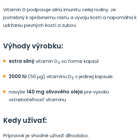
Vitamín D podporuje silnú imunitu celej rodiny. Je
potrebný k správnemu rastu a vývoju kostí a napomáha k
udržaniu pevných kostí a zubov.
Výhody výrobku:
extra silný
vitamín D
vo forme kapsúl
3
2000 IU
(50 µg) vitamínu D
v jedinej kapsule
3
navyše
140 mg olivového oleja
pre vysokú
vstrebateľnosť vitamínu
Kedy užívať:
Prípravok je vhodné užívať dlhodobo.