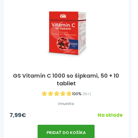
GS Vitamín C 1000 so šípkami, 50 + 10
tabliet
100%
(15×)
Imunita
7,99
€
Na sklade
PRIDAŤ DO KOŠÍKA