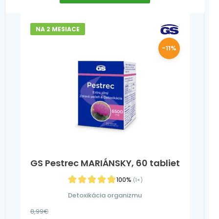
NA 2 MESIACE
-11%
GS Pestrec MARIÁNSKY, 60 tabliet
100%
(1×)
Detoxikácia organizmu
8,99
€