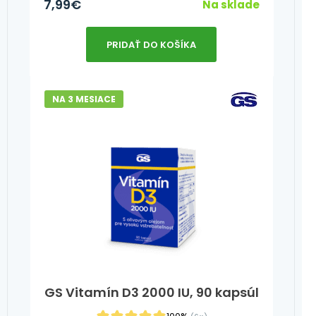
7,99
€
Na sklade
PRIDAŤ DO KOŠÍKA
NA 3 MESIACE
GS Vitamín D3 2000 IU, 90 kapsúl