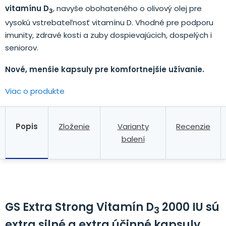
vitamínu D
, navyše obohateného o olivový olej pre
3
vysokú vstrebateľnosť vitamínu D. Vhodné pre podporu
imunity, zdravé kosti a zuby dospievajúcich, dospelých i
seniorov.
Nové, menšie kapsuly pre komfortnejšie užívanie.
Viac o produkte
Popis
Zloženie
Varianty
Recenzie
balení
GS Extra Strong Vitamín D
2000 IU sú
3
extra silné a extra účinné kapsuly