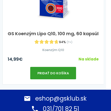
GS Koenzým Lipo Q10, 100 mg, 60 kapsúl
94%
(7×)
Koenzým Q10
14,99
€
Na sklade
PRIDAŤ DO KOŠÍKA
eshop@gsklub.sk
031/701 82 51