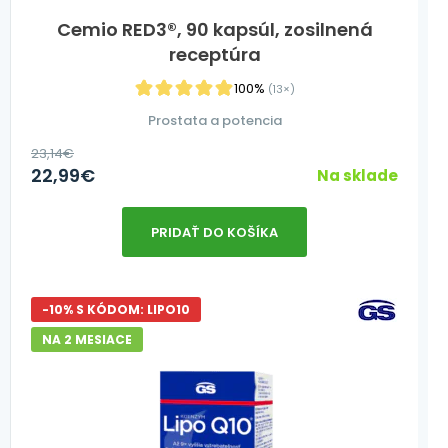
Cemio RED3®, 90 kapsúl, zosilnená
receptúra
100%
(13×)
Prostata a potencia
23,14
€
22,99
€
Na sklade
PRIDAŤ DO KOŠÍKA
-10% S KÓDOM: LIPO10
NA 2 MESIACE