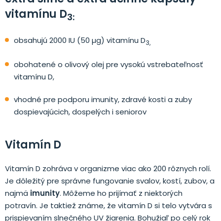
vitamínu D
3:
obsahujú 2000 IU (50 µg) vitamínu D
3,
obohatené o olivový olej pre vysokú vstrebateľnosť
vitamínu D,
vhodné pre podporu imunity, zdravé kosti a zuby
dospievajúcich, dospelých i seniorov
Vitamín D
Vitamín D zohráva v organizme viac ako 200 rôznych rolí.
Je dôležitý pre správne fungovanie svalov, kostí, zubov, a
najmä
imunity
. Môžeme ho prijímať z niektorých
potravín. Je taktiež známe, že vitamín D si telo vytvára s
prispievaním slnečného UV žiarenia. Bohužiaľ po celý rok