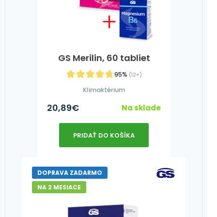
GS Merilin, 60 tabliet
95%
(12×)
Klimaktérium
20,89
€
Na sklade
PRIDAŤ DO KOŠÍKA
DOPRAVA ZADARMO
NA 2 MESIACE