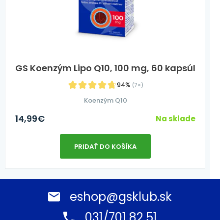
GS Koenzým Lipo Q10, 100 mg, 60 kapsúl
94%
(7×)
Koenzým Q10
14,99
€
Na sklade
PRIDAŤ DO KOŠÍKA
eshop@gsklub.sk
031/701 82 51