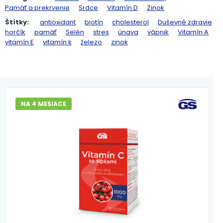
Pamäť a prekrvenie
Srdce
Vitamín D
Zinok
Štítky:
antioxidant
biotín
cholesterol
Duševné zdravie
horčík
pamäť
Selén
stres
únava
vápnik
Vitamín A
vitamín E
vitamín k
železo
zinok
NA 4 MESIACE