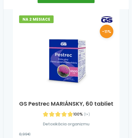
NA 2 MESIACE
-11%
GS Pestrec MARIÁNSKY, 60 tabliet
100%
(1×)
Detoxikácia organizmu
8,99
€