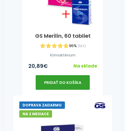
GS Merilin, 60 tabliet
95%
(12×)
Klimaktérium
20,89
€
Na sklade
PRIDAŤ DO KOŠÍKA
DOPRAVA ZADARMO
NA 2 MESIACE