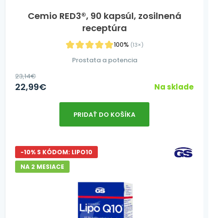
Cemio RED3®, 90 kapsúl, zosilnená
receptúra
100%
(13×)
Prostata a potencia
23,14
€
22,99
€
Na sklade
PRIDAŤ DO KOŠÍKA
-10% S KÓDOM: LIPO10
NA 2 MESIACE