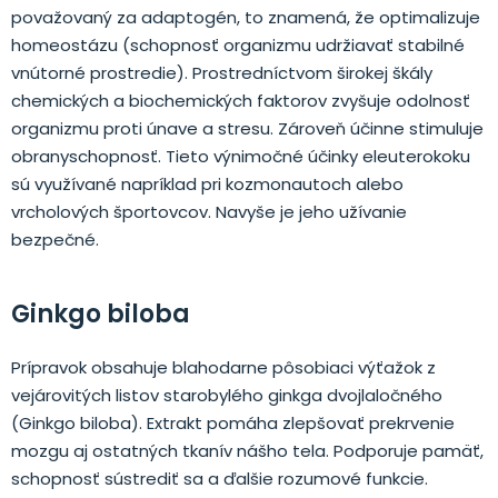
považovaný za adaptogén, to znamená, že optimalizuje
homeostázu (schopnosť organizmu udržiavať stabilné
vnútorné prostredie). Prostredníctvom širokej škály
chemických a biochemických faktorov zvyšuje odolnosť
organizmu proti únave a stresu. Zároveň účinne stimuluje
obranyschopnosť. Tieto výnimočné účinky eleuterokoku
sú využívané napríklad pri kozmonautoch alebo
vrcholových športovcov. Navyše je jeho užívanie
bezpečné.
Ginkgo biloba
Prípravok obsahuje blahodarne pôsobiaci výťažok z
vejárovitých listov starobylého ginkga dvojlaločného
(Ginkgo biloba). Extrakt pomáha zlepšovať prekrvenie
mozgu aj ostatných tkanív nášho tela. Podporuje pamäť,
schopnosť sústrediť sa a ďalšie rozumové funkcie.