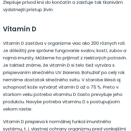
Zlepšuje prívod krvi do končatín a zaisťuje tak tkanivám
výdatnejší prístup živín.
Vitamín D
Vitamín D zastáva v organizme viac ako 200 rôznych rolí.
Je dôležitý pre správne fungovanie svalov, kostí, zubov a
najmä imunity. Môžeme ho prijímať z niektorých potravín.
Je taktiež známe, že vitamín D si telo tiež vytvára s
prispievaním slnečného UV žiarenia. Bohužiaľ po celý rok
nemáme dostatok slnečného svitu. V starobe klesá aj
schopnosť kože vytvárať vitamín D až o 75 %. Preto v
staršom veku potreba vitamínu D často prevyšuje jeho
produkciu. Navyše potreba vitamínu D s postupujúcim
vekom rastie.
Vitamín D prispieva k normálnej funkcii imunitného
systému, t. j. vlastnej ochrany organizmu pred vonkajšími