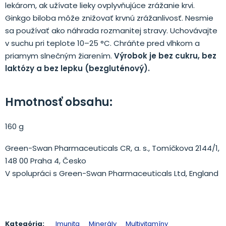
lekárom, ak užívate lieky ovplyvňujúce zrážanie krvi.
Ginkgo biloba môže znižovať krvnú zrážanlivosť. Nesmie
sa používať ako náhrada rozmanitej stravy. Uchovávajte
v suchu pri teplote 10–25 °C. Chráňte pred vlhkom a
priamym slnečným žiarením.
Výrobok je bez cukru, bez
laktózy a bez lepku (bezgluténový).
Hmotnosť obsahu:
160 g
Green-Swan Pharmaceuticals CR, a. s., Tomíčkova 2144/1,
148 00 Praha 4, Česko
V spolupráci s Green-Swan Pharmaceuticals Ltd, England
Kategória:
Imunita
Minerály
Multivitamíny