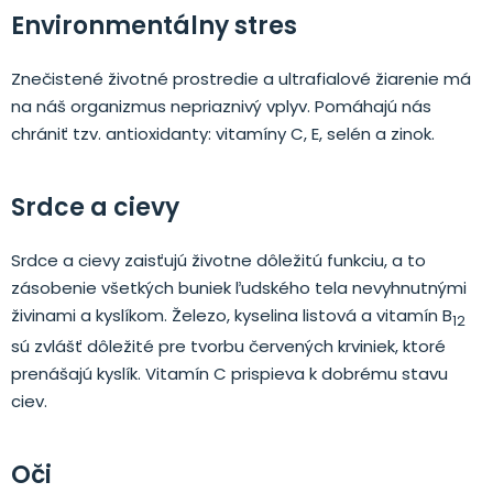
Environmentálny stres
Znečistené životné prostredie a ultrafialové žiarenie má
na náš organizmus nepriaznivý vplyv. Pomáhajú nás
chrániť tzv. antioxidanty: vitamíny C, E, selén a zinok.
Srdce a cievy
Srdce a cievy zaisťujú životne dôležitú funkciu, a to
zásobenie všetkých buniek ľudského tela nevyhnutnými
živinami a kyslíkom. Železo, kyselina listová a vitamín B
12
sú zvlášť dôležité pre tvorbu červených krviniek, ktoré
prenášajú kyslík. Vitamín C prispieva k dobrému stavu
ciev.
Oči