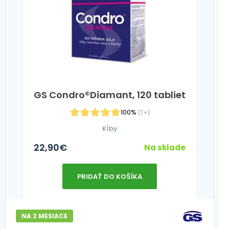
GS Condro®Diamant, 120 tabliet
100%
(7×)
Kĺby
22,90
€
Na sklade
PRIDAŤ DO KOŠÍKA
NA 2 MESIACE