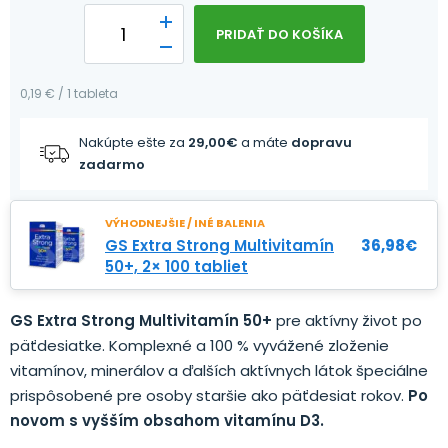
PRIDAŤ DO KOŠÍKA
0,19 € / 1 tableta
Nakúpte ešte za
29,00
€
a máte
dopravu
zadarmo
VÝHODNEJŠIE / INÉ BALENIA
GS Extra Strong Multivitamín
36,98
€
50+, 2× 100 tabliet
GS Extra Strong Multivitamín 50+
pre aktívny život po
päťdesiatke. Komplexné a 100 % vyvážené zloženie
vitamínov, minerálov a ďalších aktívnych látok špeciálne
prispôsobené pre osoby staršie ako päťdesiat rokov.
Po
novom s vyšším obsahom vitamínu D3.