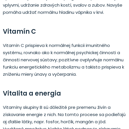
vplyvmi, udržanie zdravých kostí, svalov a zubov. Navyše
pomáha udržať normálnu hladinu vápnika v krvi.
Vitamín C
Vitamín C prispieva k normálnej funkcii imunitného
systému, rovnako ako k normálnej psychickej činnosti a
činnosti nervovej sústavy; pozitívne ovplyvňuje normálnu
funkciu energetického metabolizmu a takisto prispieva k
zníženiu miery únavy a vyčerpania.
Vitalita a energia
Vitamíny skupiny B sú dôležité pre premenu živín a
získavanie energie z nich. Na tomto procese sa podieľajú
aj ďalšie látky, napr. fosfor, horčík, mangán a jód.
Vyvážené množstvo týchto látok podporuje získavanie