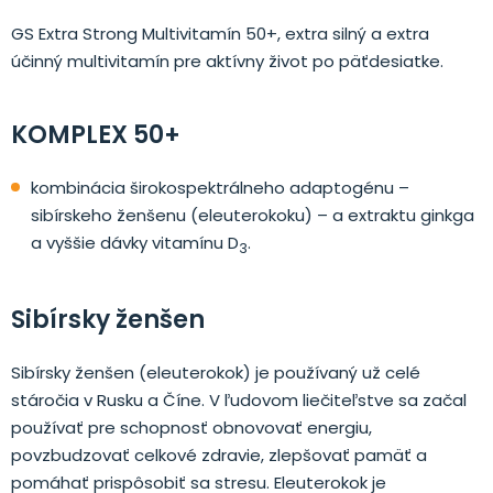
GS Extra Strong Multivitamín 50+, extra silný a extra
účinný multivitamín pre aktívny život po päťdesiatke.
KOMPLEX 50+
kombinácia širokospektrálneho adaptogénu –
sibírskeho ženšenu (eleuterokoku) – a extraktu ginkga
a vyššie dávky vitamínu D
.
3
Sibírsky ženšen
Sibírsky ženšen (eleuterokok) je používaný už celé
stáročia v Rusku a Číne. V ľudovom liečiteľstve sa začal
používať pre schopnosť obnovovať energiu,
povzbudzovať celkové zdravie, zlepšovať pamäť a
pomáhať prispôsobiť sa stresu. Eleuterokok je