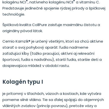
®
®
kolagénu NCI
, natívneho kolagénu NCII
a vitamínu C.
Predstavuje jedinečné spojenie rýdzej prírody a špičkovej
technológie.
Špičková kvalita CollPure zaisťuje maximálnu čistotu a
originálny pôvod látok.
Cemio Kamzík® je určený všetkým, ktorí sa chcú aktívne
starať o svoj pohybový aparát: ľudia nadmerne
zaťažujúci kĺby (ťažko pracujúci, aktívni aj rekreační
športovci, ľudia s nadváhou), starší ľudia, staršie deti a
dospievajúca mládež v období rastu.
Kolagén typu I
je prítomný v šľachách, väzoch a kostiach, kde vytvára
pomerne silné vlákna. Tie sa ďalej spájajú do objemných
vláknitých zväzkov (princíp povrazu), pretože väzy a