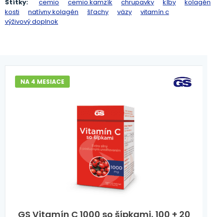
Štítky:
cemio
cemio kamzík
chrupavky
kĺby
kolagén
kosti
natívny kolagén
šľachy
väzy
vitamín c
výživový doplnok
NA 4 MESIACE
GS Vitamín C 1000 so šípkami, 100 + 20