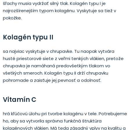
šľachy musia vydržať silný tlak. Kolagén typu I je
najrozšírenejším typom kolagénu. Vyskytuje sa tiež v
pokožke.
Kolagén typu II
sa najviac vyskytuje v chrupavke. Tu naopak vytvára
husté priestorové siete z veľmi tenkých vlákien, pretože
chrupavka je namáhaná predovšetkým tlakom vo
všetkých smeroch. Kolagén typu II drží chrupavku
pohromade a zaisťuje jej pevnosť a odolnosť.
Vitamín C
hrá kľúčovú úlohu pri tvorbe kolagénu v tele. Potrebujeme
ho, aby sa vytvorila správna funkčná štruktúra
kolagénových vlákien. Má teda zásadný vplyv na kvalitu a