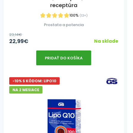
receptúra
100%
(13×)
Prostata a potencia
23,14
€
22,99
€
Na sklade
PRIDAŤ DO KOŠÍKA
-10% S KÓDOM: LIPO10
NA 2 MESIACE