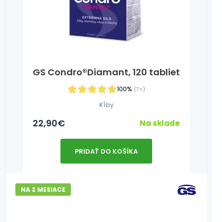
GS Condro®Diamant, 120 tabliet
100%
(7×)
Kĺby
22,90
€
Na sklade
PRIDAŤ DO KOŠÍKA
NA 2 MESIACE