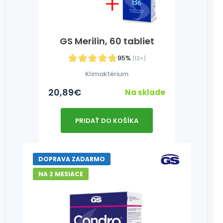
GS Merilin, 60 tabliet
95%
(12×)
Klimaktérium
20,89
€
Na sklade
PRIDAŤ DO KOŠÍKA
DOPRAVA ZADARMO
NA 2 MESIACE