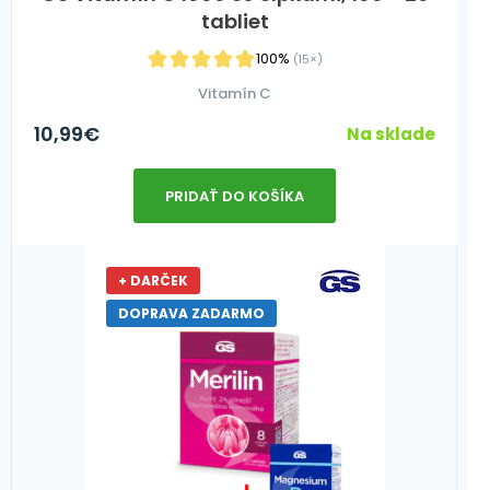
tabliet
100%
(15×)
Vitamín C
10,99
€
Na sklade
PRIDAŤ DO KOŠÍKA
+ DARČEK
DOPRAVA ZADARMO