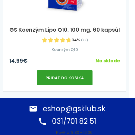
GS Koenzým Lipo Q10, 100 mg, 60 kapsúl
94%
(7×)
Koenzým Q10
14,99
€
Na sklade
PRIDAŤ DO KOŠÍKA
eshop@gsklub.sk
031/701 82 51
Po-Pia: 8:30 - 16:00