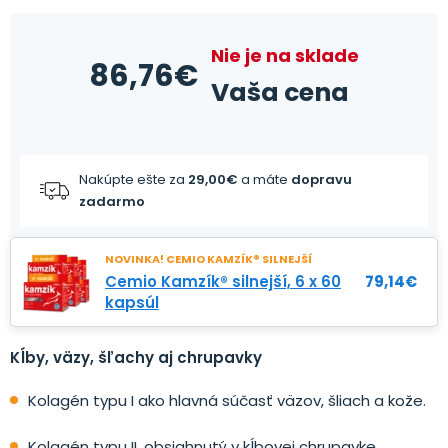
Nie je na sklade
86,76
€
Vaša cena
Nakúpte ešte za
29,00
€
a máte
dopravu
zadarmo
NOVINKA! CEMIO KAMZÍK® SILNEJŠÍ
Cemio Kamzík® silnejší, 6 x 60
79,14
€
kapsúl
Kĺby, väzy, šľachy aj chrupavky
Kolagén typu I ako hlavná súčasť väzov, šliach a kože.
Kolagén typu II, obsiahnutý v kĺbovej chrupavke.