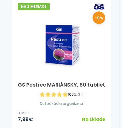
NA 2 MESIACE
-11%
GS Pestrec MARIÁNSKY, 60 tabliet
100%
(1×)
Detoxikácia organizmu
8,99
€
7,99
€
Na sklade