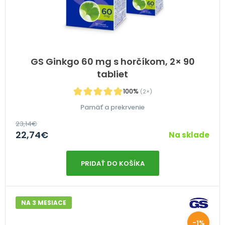
GS Ginkgo 60 mg s horčíkom, 2× 90
tabliet
100%
(2×)
Pamäť a prekrvenie
23,14
€
22,74
€
Na sklade
PRIDAŤ DO KOŠÍKA
NA 3 MESIACE
-1%