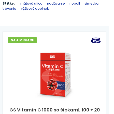
Štítky:
mätová silica
nadúvanie
noball
simetikon
trávenie
výživový doplnok
NA 4 MESIACE
GS Vitamín C 1000 so šípkami, 100 + 20