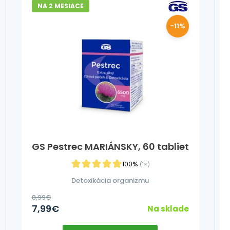
NA 2 MESIACE
-11%
GS Pestrec MARIÁNSKY, 60 tabliet
100%
(1×)
Detoxikácia organizmu
8,99
€
7,99
€
Na sklade