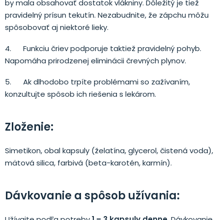
by mala obsahovať dostatok vlákniny. Dôležitý je tiež
pravidelný prísun tekutín. Nezabudnite, že zápchu môžu
spôsobovať aj niektoré lieky.
4. Funkciu čriev podporuje taktiež pravidelný pohyb.
Napomáha prirodzenej eliminácii črevných plynov.
5. Ak dlhodobo trpíte problémami so zažívaním,
konzultujte spôsob ich riešenia s lekárom.
Zloženie:
Simetikon, obal kapsuly (želatína, glycerol, čistená voda),
mätová silica, farbivá (beta-karotén, karmín).
Dávkovanie a spôsob užívania:
Užívajte podľa potreby
1 – 3 kapsuly denne
. Dávkovanie