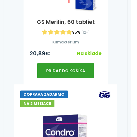
GS Merilin, 60 tabliet
95%
(12×)
Klimaktérium
20,89
€
Na sklade
PRIDAŤ DO KOŠÍKA
DOPRAVA ZADARMO
NA 2 MESIACE