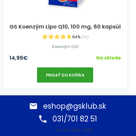
GS Koenzým Lipo Q10, 100 mg, 60 kapsúl
94%
(7×)
Koenzým Q10
14,99
€
Na sklade
PRIDAŤ DO KOŠÍKA
eshop@gsklub.sk
031/701 82 51
Po-Pia: 8:30 - 16:00