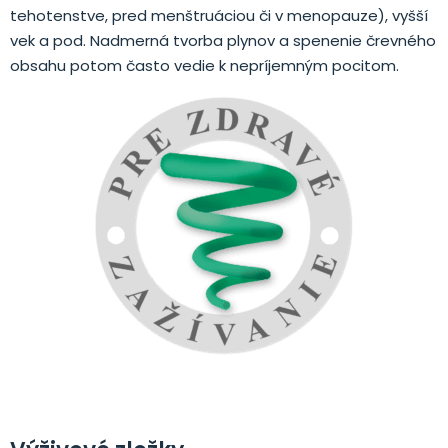
tehotenstve, pred menštruáciou či v menopauze), vyšší
vek a pod. Nadmerná tvorba plynov a spenenie črevného
obsahu potom často vedie k nepríjemným pocitom.