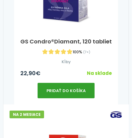
GS Condro®Diamant, 120 tabliet
100%
(7×)
Kĺby
22,90
€
Na sklade
PRIDAŤ DO KOŠÍKA
NA 2 MESIACE