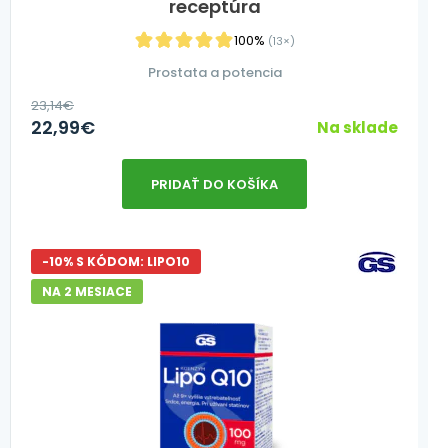
receptúra
100%
(13×)
Prostata a potencia
23,14
€
22,99
€
Na sklade
PRIDAŤ DO KOŠÍKA
-10% S KÓDOM: LIPO10
NA 2 MESIACE