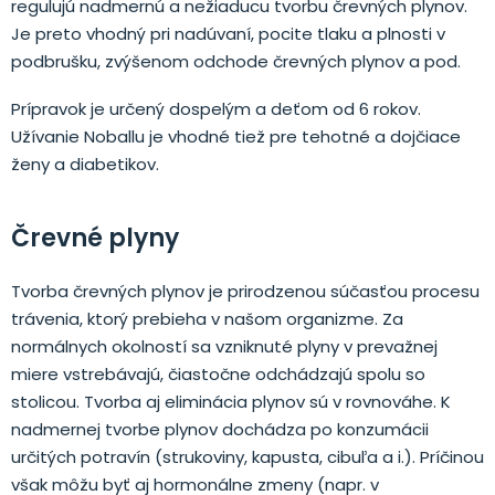
regulujú nadmernú a nežiaducu tvorbu črevných plynov.
Je preto vhodný pri nadúvaní, pocite tlaku a plnosti v
podbrušku, zvýšenom odchode črevných plynov a pod.
Prípravok je určený dospelým a deťom od 6 rokov.
Užívanie Noballu je vhodné tiež pre tehotné a dojčiace
ženy a diabetikov.
Črevné plyny
Tvorba črevných plynov je prirodzenou súčasťou procesu
trávenia, ktorý prebieha v našom organizme. Za
normálnych okolností sa vzniknuté plyny v prevažnej
miere vstrebávajú, čiastočne odchádzajú spolu so
stolicou. Tvorba aj eliminácia plynov sú v rovnováhe. K
nadmernej tvorbe plynov dochádza po konzumácii
určitých potravín (strukoviny, kapusta, cibuľa a i.). Príčinou
však môžu byť aj hormonálne zmeny (napr. v