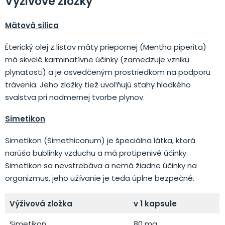
Výživové zložky
Mätová silica
Éterický olej z listov mäty priepornej (Mentha piperita)
má skvelé karminatívne účinky (zamedzuje vzniku
plynatosti) a je osvedčeným prostriedkom na podporu
trávenia. Jeho zložky tiež uvoľňujú sťahy hladkého
svalstva pri nadmernej tvorbe plynov.
Simetikon
Simetikon (Simethiconum) je špeciálna látka, ktorá
narúša bublinky vzduchu a má protipenivé účinky.
Simetikon sa nevstrebáva a nemá žiadne účinky na
organizmus, jeho užívanie je teda úplne bezpečné.
Výživová zložka
v 1 kapsule
Simetikon
80 mg