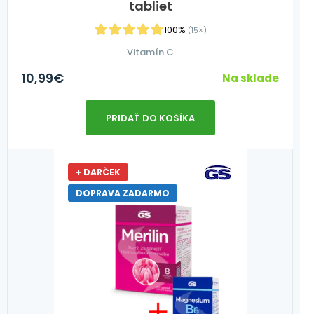
tabliet
100%
(15×)
Vitamín C
10,99
€
Na sklade
PRIDAŤ DO KOŠÍKA
+ DARČEK
DOPRAVA ZADARMO