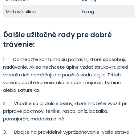
Mätová silica
5 mg
Ďalšie užitočné rady pre dobré
trávenie:
1. Obmedzte konzumáciu potravín, ktoré spôsobujú
nadúvanie. Ak sa nechcete úplne vzdať strukovín, pred
varením ich namáčajte a použitú vodu zlejte. Pri ich
varení použite korenie, ako je napr. majorán, tymián
alebo saturejka.
2. Vhodné sú aj ďalšie byliny, ktoré môžete využiť pri
príprave pokrmov: fenikel, rasca, aníz, bazalka,
pamajorán, medovka a iné.
3. Dbajte na pravidelné vyprázdňovanie. Vaša strava