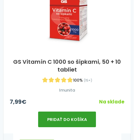
GS Vitamín C 1000 so šípkami, 50 + 10
tabliet
100%
(15×)
Imunita
7,99
€
Na sklade
PRIDAŤ DO KOŠÍKA