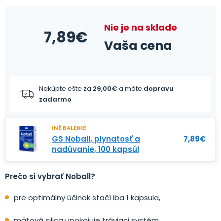
Nie je na sklade
7,89
€
Vaša cena
Nakúpte ešte za
29,00
€
a máte
dopravu
zadarmo
INÉ BALENIE
GS Noball, plynatosť a
7,89
€
nadúvanie, 100 kapsúl
Prečo si vybrať Noball?
pre optimálny účinok stačí iba 1 kapsula,
mätová silica upokojuje tráviaci systém,