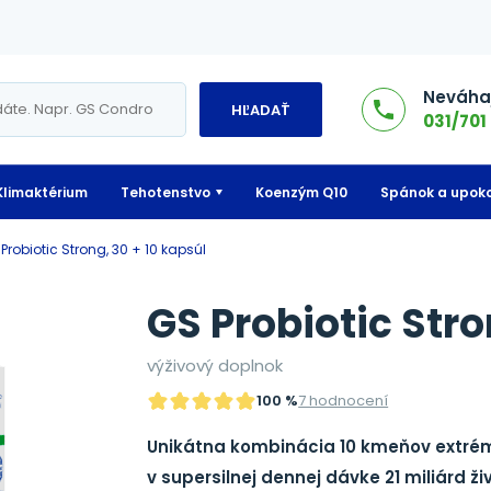
Neváhaj
HĽADAŤ
031/701 
Klimaktérium
Tehotenstvo
Koenzým Q10
Spánok a upoko
S Probiotic Strong, 30 + 10 kapsúl
GS Probiotic Stro
výživový doplnok
100 %
7 hodnocení
Unikátna kombinácia 10 kmeňov extrémn
v supersilnej dennej dávke 21 miliárd ži