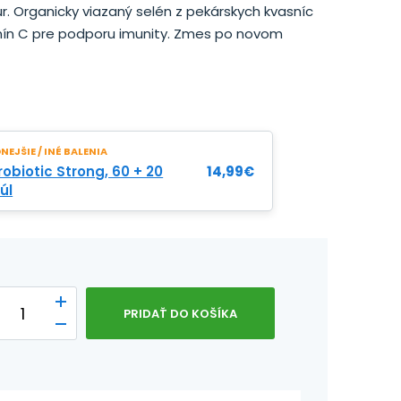
úr. Organicky viazaný selén z pekárskych kvasníc
ín C pre podporu imunity. Zmes po novom
EJŠIE / INÉ BALENIA
obiotic Strong, 60 + 20
14,99
€
úl
PRIDAŤ DO KOŠÍKA