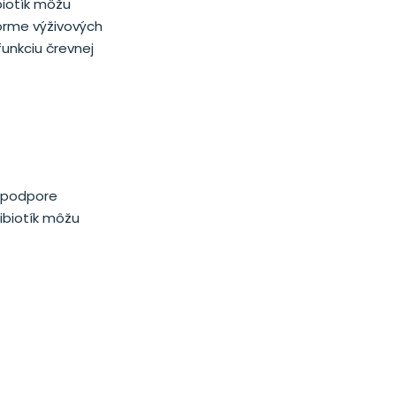
biotík môžu
forme výživových
unkciu črevnej
a podpore
ibiotík môžu