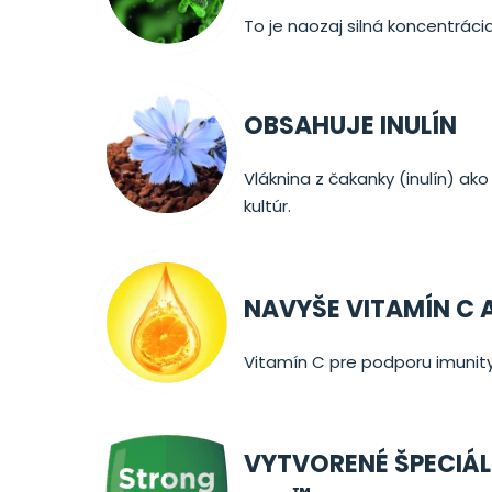
To je naozaj silná koncentrácia
OBSAHUJE INULÍN
Vláknina z čakanky (inulín) ak
kultúr.
NAVYŠE VITAMÍN C A
Vitamín C pre podporu imunity
VYTVORENÉ ŠPECIÁ