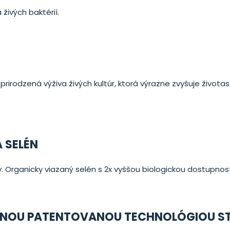
 živých baktérií.
o prirodzená výživa živých kultúr, ktorá výrazne zvyšuje život
 SELÉN
. Organicky viazaný selén s 2x vyššou biologickou dostupnos
LNOU PATENTOVANOU TECHNOLÓGIOU S