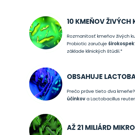
10 KMEŇOV ŽIVÝCH 
Rozmanitosť kmeňov živých kul
Probiotic zaručuje
širokospek
základe klinických štúdií.*
OBSAHUJE LACTOBA
Prečo práve tieto dva kmeňe
účinkov
a Lactobacillus reuteri
AŽ 21 MILIÁRD MIK