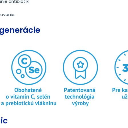
nie antibiotík
ovanie
 generácie
ic