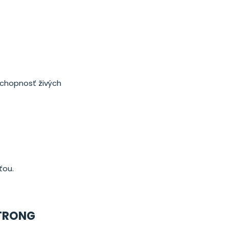
aschopnosť živých
ťou.
TRONG