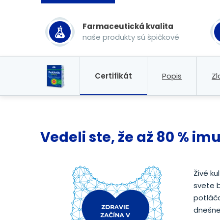
Farmaceutická kvalita
naše produkty sú špičkové
Certifikát
Popis
Zl
Vedeli ste, že až 80 % i
Živé ku
svete 
potláča
dnešnej