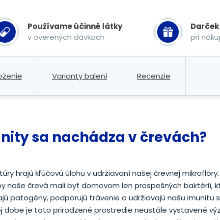
Používame účinné látky
Darček
v overených dávkach
pri nák
oženie
Varianty balení
Recenzie
munity sa nachádza v črevách?
ltúry hrajú kľúčovú úlohu v udržiavaní našej črevnej mikroflóry
by naše črevá mali byť domovom len prospešných baktérií, k
jú patogény, podporujú trávenie a udržiavajú našu imunitu si
 dobe je toto prirodzené prostredie neustále vystavené výz