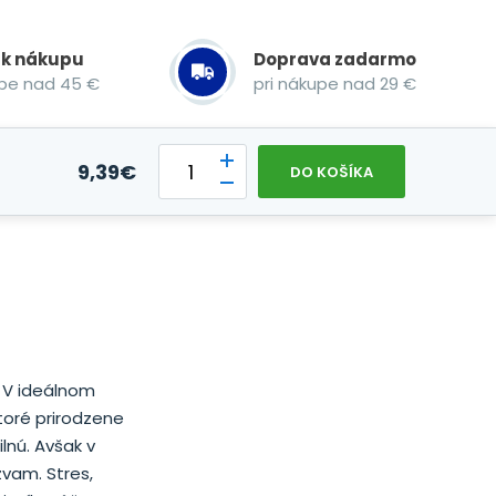
 k nákupu
Doprava zadarmo
upe nad 45 €
pri nákupe nad 29 €
9,39
€
DO KOŠÍKA
. V ideálnom
toré prirodzene
lnú. Avšak v
vam. Stres,