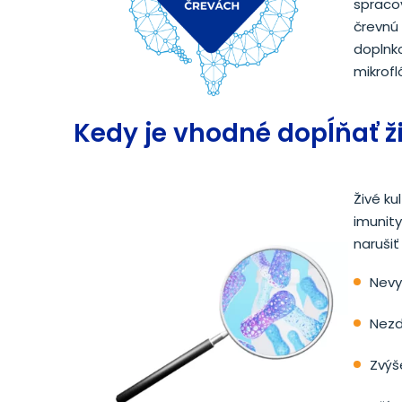
spraco
črevnú 
doplnk
mikrofl
Kedy je vhodné dopĺňať ži
Živé ku
imunity
narušiť
Nevy
Nezd
Zvýš