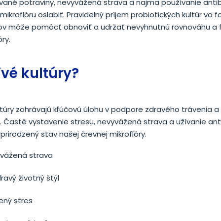
vané potraviny, nevyvážená strava a najmä používanie anti
mikroflóru oslabiť. Pravidelný príjem probiotických kultúr vo 
ov môže pomôcť obnoviť a udržať nevyhnutnú rovnováhu a f
óry.
vé kultúry?
ltúry zohrávajú kľúčovú úlohu v podpore zdravého trávenia 
. Časté vystavenie stresu, nevyvážená strava a užívanie ant
 prirodzený stav našej črevnej mikroflóry.
vážená strava
ravý životný štýl
ený stres