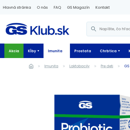
Hlavná stránka
O nás
FAQ
GS Magazín
Kontakt
Akcia
Kĺby
Imunita
Prostata
Chrbtica
Imunita
Laktobacily
Pre deti
G