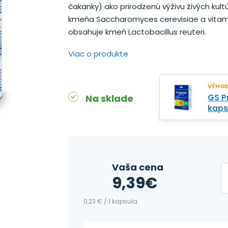
čakanky) ako prirodzenú výživu živých kult
kmeňa Saccharomyces cerevisiae a vitam
obsahuje kmeň Lactobacillus reuteri.
Viac o produkte
VÝHODN
Na sklade
GS Pr
kaps
Vaša cena
9,39
€
0,23 € / 1 kapsula