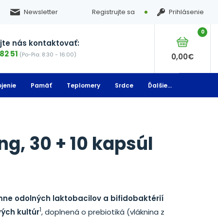
Newsletter
Registrujte sa
Prihlásenie
0
te nás kontaktovať:
82 51
(Po-Pia: 8:30 - 16:00)
0,00
€
jenie
Pamäť
Teplomery
Srdce
Ďalšie...
ng, 30 + 10 kapsúl
e odolných laktobacilov a bifidobaktérií
1
vých kultúr
, doplnená o prebiotiká (vláknina z