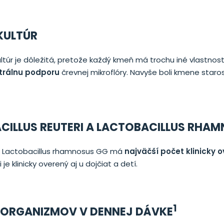
KULTÚR
túr je dôležitá, pretože každý kmeň má trochu iné vlastnost
trálnu podporu
črevnej mikroflóry. Navyše boli kmene staro
CILLUS REUTERI A LACTOBACILLUS RHA
? Lactobacillus rhamnosus GG má
najväčší počet klinicky 
 je klinicky overený aj u dojčiat a detí.
1
ROORGANIZMOV V DENNEJ DÁVKE