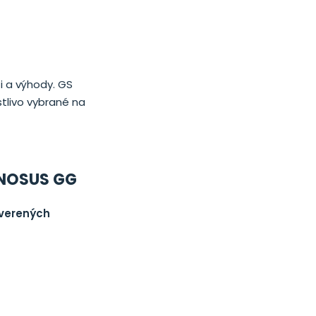
i a výhody. GS
stlivo vybrané na
MNOSUS GG
overených