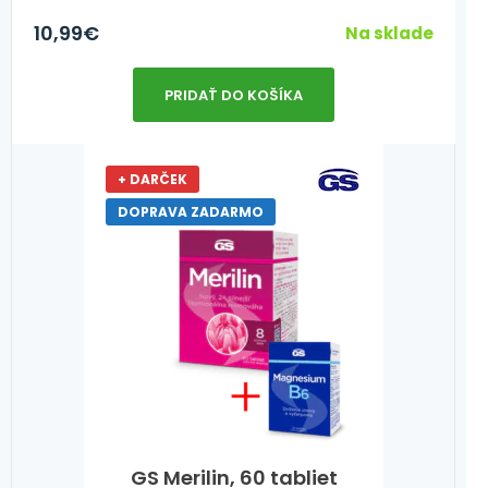
10,99
€
Na sklade
PRIDAŤ DO KOŠÍKA
+ DARČEK
DOPRAVA ZADARMO
GS Merilin, 60 tabliet