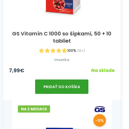
GS Vitamín C 1000 so šípkami, 50 + 10
tabliet
100%
(15×)
Imunita
7,99
€
Na sklade
PRIDAŤ DO KOŠÍKA
NA 2 MESIACE
-11%