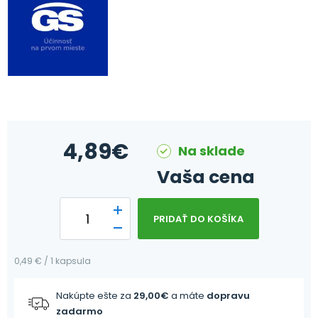
4,89
€
Na sklade
Vaša cena
PRIDAŤ DO KOŠÍKA
0,49 € / 1 kapsula
Nakúpte ešte za
29,00
€
a máte
dopravu
zadarmo