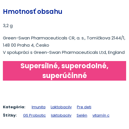
Hmotnosť obsahu
3,2 g
Green-Swan Pharmaceuticals CR, a. s., Tomíčkova 2144/1,
148 00 Praha 4, Česko
V spolupráci s Green-Swan Pharmaceuticals Ltd, England
Supersilné, superodolné,
superúčinné
Kategória:
Imunita
Laktobacily
Pre deti
Štítky:
GS Probiotic
laktobacily
Selén
vitamín c