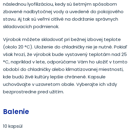
následnou lyofilizáciou, kedy sú šetrným spôsobom
zbavené nadbytočnej vody a uvedené do pokojového
stavu. Aj tak sú veľmi citlivé na dodržanie správnych
skladovacích podmienok.
Výrobok môžete skladovať pri bežnej izbovej teplote
(okolo 20 °C). Uloženie do chladničky nie je nutné. Pokiaľ
však hrozí, že výrobok bude vystavený teplotám nad 25
°C, napríklad v lete, odporúčame Vám ho uložiť v tomto
období do chladničky alebo klimatizovanej miestnosti,
kde budú živé kultúry lepšie chránené. Kapsule
uchovávajte v uzavretom obale. Vyberajte ich vždy
bezprostredne pred užitím.
Balenie
10 kapsúl