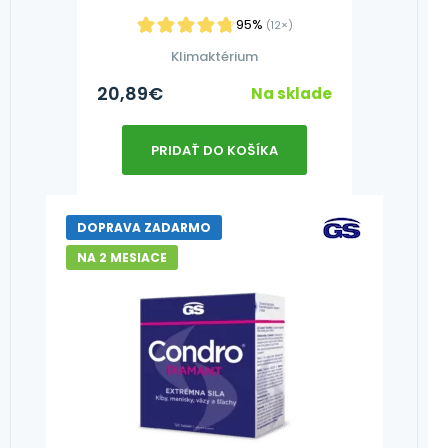
95%
(12×)
Klimaktérium
20,89
€
Na sklade
PRIDAŤ DO KOŠÍKA
DOPRAVA ZADARMO
NA 2 MESIACE