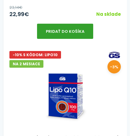
23,14
€
22,99
€
Na sklade
PRIDAŤ DO KOŠÍKA
-10% S KÓDOM: LIPO10
NA 2 MESIACE
-3%