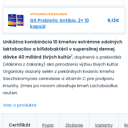
VÝHODNEJŠIE BALENIE
GS Probiotic Antibio, 2× 10
9,12
€
kapsúl
Unikátna kombinácia 10 kmeňov extrémne odolných
laktobacilov a bifidobaktérií v supersilnej dennej
1
dávke 40 miliárd živých kultúr
, doplnená o prebiotiká
(vláknina z čakanky) ako prirodzenú výživu živých kultúr.
Organicky viazaný selén z pekárskych kvasníc kmeňa
Saccharomyces cerevisiae a vitamín C pre podporu
imunity. Zmes po novom obsahuje kmeň Lactobacillus
reuteri.
Viac o produkte
Certifikát
Popis
Zloženie
Varianty
R