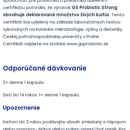
Spoločnosť pre probiotiká a prebiotiká udelením
certifikátu potvrdila, že výrobok
GS Probiotic Strong
obsahuje deklarované množstvo živých kultúr
. Tento
certifikát bol udelený na základe laboratórnych testov
vykonaných na Katedre mikrobiológie, výživy a dietetiky
Českej poľnohospodárskej univerzity v Prahe.
Certifikát nájdete na stránke www.gsprobiotic.sk
Odporúčané dávkovanie
2× denne 1 kapsula
Deti do 14 rokov: 1× denne 1 kapsula.
Upozornenie
Deťom do 3 rokov podávajte obsah zmiešaný s nápojom
alebo potravou. Nápoj alebo pokrm nesmú byť teplé, iba