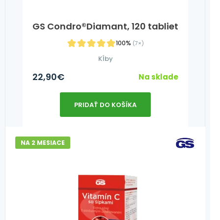
GS Condro®Diamant, 120 tabliet
100%
(7×)
Kĺby
22,90
€
Na sklade
PRIDAŤ DO KOŠÍKA
NA 2 MESIACE