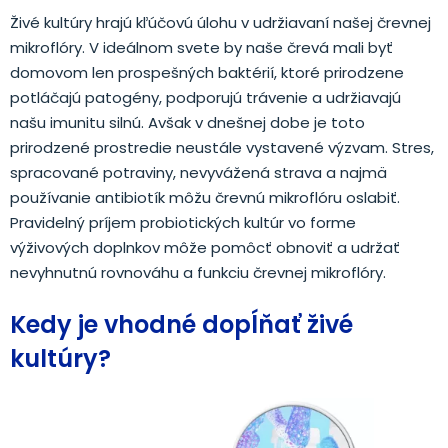
Živé kultúry hrajú kľúčovú úlohu v udržiavaní našej črevnej
mikroflóry. V ideálnom svete by naše črevá mali byť
domovom len prospešných baktérií, ktoré prirodzene
potláčajú patogény, podporujú trávenie a udržiavajú
našu imunitu silnú. Avšak v dnešnej dobe je toto
prirodzené prostredie neustále vystavené výzvam. Stres,
spracované potraviny, nevyvážená strava a najmä
používanie antibiotík môžu črevnú mikroflóru oslabiť.
Pravidelný príjem probiotických kultúr vo forme
výživových doplnkov môže pomôcť obnoviť a udržať
nevyhnutnú rovnováhu a funkciu črevnej mikroflóry.
Kedy je vhodné dopĺňať živé
kultúry?