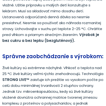
vlažné. Užitie prípravku u malých detí konzultujte s
lekárom. Musí sa skladovať mimo dosahu detí.
Ustanovená odporúčaná denná dávka sa nesmie
presiahnuť. Nesmie sa používať ako náhrada rozmanitej
stravy. Uchovávajte v suchu pri teplote 2–25 °C. Chráňte
pred vlhkom a priamym slnečným žiarením.
Výrobok je
bez cukru a bez lepku (bezgluténový).
Správne zaobchádzanie s výrobkom:
Živé kultúry sú extrémne náchylné. Vlhkosť a teplota nad
25 °C živé kultúry veľmi rýchlo znehodnocujú. Technológia
STRONG LIVE™
zaisťuje ich prežitie vo vysokom počte po
celú dobu minimálnej trvanlivosti 2 stupňov ochrany.
Jednak tzv. mikroenkapsuláciou, kedy sú živé kultúry
vložené dovnútra ochrannej matrice tvorenej zmesou
komplexu z proteínov a polysacharidov, a jednak