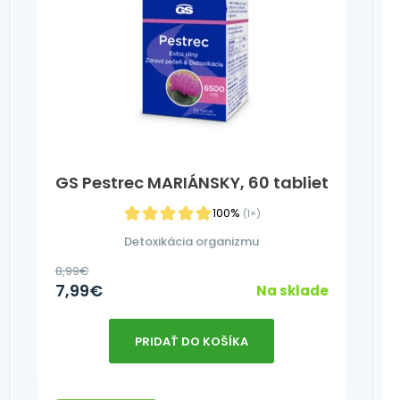
GS Pestrec MARIÁNSKY, 60 tabliet
100%
(1×)
Detoxikácia organizmu
8,99
€
7,99
€
Na sklade
PRIDAŤ DO KOŠÍKA