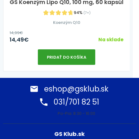
GS Koenzým Lipo Q10, 100 mg, 60 kapsúl
94%
(7×)
Koenzým Q10
14,99
€
14,49
€
Na sklade
PRIDAŤ DO KOŠÍKA
eshop@gsklub.sk
031/701 82 51
Po-Pia: 8:30 - 16:00
GS Klub.sk